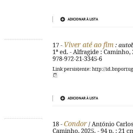
ADICIONAR À LISTA
Viver até ao fim
17 -
: auto
1ª ed. - Alfragide : Caminho, 
978-972-21-3345-6
Link persistente: http://id.bnportu
ADICIONAR À LISTA
Condor
18 -
/ António Carlos 
Caminho, 2025. - 94 p. ; 21 c