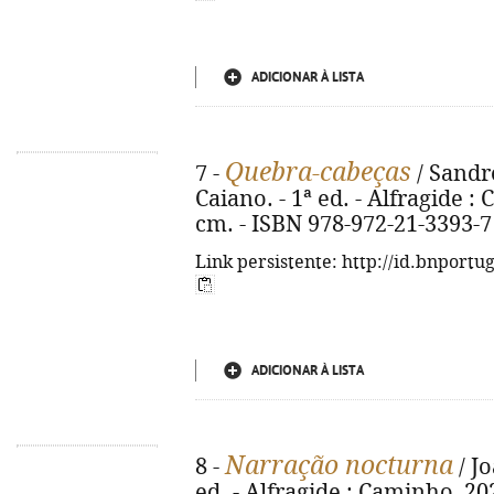
ADICIONAR À LISTA
Quebra-cabeças
7 -
/ Sandr
Caiano. - 1ª ed. - Alfragide : C
cm. - ISBN 978-972-21-3393-7
Link persistente: http://id.bnportu
ADICIONAR À LISTA
Narração nocturna
8 -
/ J
ed. - Alfragide : Caminho, 202