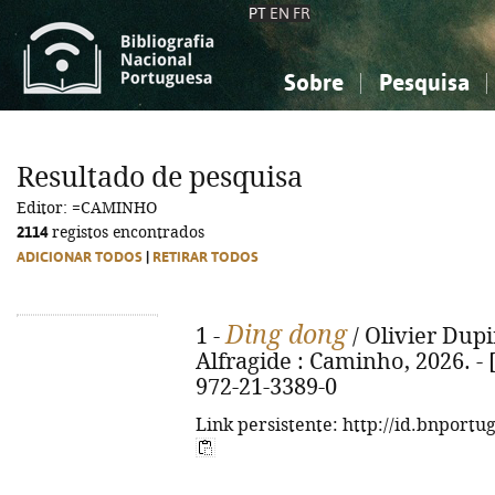
PT
EN
FR
Sobre
Pesquisa
Sobre a Bibliografia Nacional
Simples
Conhecimento, Informação...
Conhecimento, Informação...
Combinada
A
Resultado de pesquisa
Ciências sociais...
Ciências sociais...
Editor: =CAMINHO
Arte, desporto...
Arte, desporto...
2114
registos encontrados
ADICIONAR TODOS
|
RETIRAR TODOS
Ding dong
1 -
/ Olivier Dupi
Alfragide : Caminho, 2026. - [2
972-21-3389-0
Link persistente: http://id.bnportu