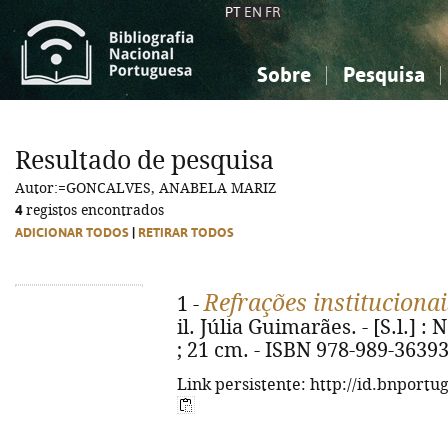
PT
EN
FR
Sobre
Pesquisa
Sobre a Bibliografia Nacional
Simples
Conhecimento, Informação...
Conhecimento, Informação...
Combinada
A
Resultado de pesquisa
Ciências sociais...
Ciências sociais...
Autor:=GONCALVES, ANABELA MARIZ
Arte, desporto...
Arte, desporto...
4
registos encontrados
ADICIONAR TODOS
|
RETIRAR TODOS
Refrações institucionai
1 -
il. Júlia Guimarães. - [S.l.] : N
; 21 cm. - ISBN 978-989-36393
Link persistente: http://id.bnportu