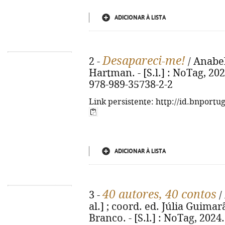
ADICIONAR À LISTA
Desapareci-me!
2 -
/ Anabel
Hartman. - [S.l.] : NoTag, 2024.
978-989-35738-2-2
Link persistente: http://id.bnportu
ADICIONAR À LISTA
40 autores, 40 contos
3 -
/
al.] ; coord. ed. Júlia Guimar
Branco. - [S.l.] : NoTag, 2024. -