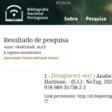
PT
EN
FR
Sobre
Pesquisa
Sobre a Bibliografia Nacional
Simples
Conhecimento, Informação...
Conhecimento, Informação...
Combinada
A
Resultado de pesquisa
Ciências sociais...
Ciências sociais...
Autor:=HARTMAN, ALEX
Arte, desporto...
Arte, desporto...
1
registos encontrados
ADICIONAR TODOS
|
RETIRAR TODOS
Desapareci-me!
1 -
/ Anabel
Hartman. - [S.l.] : NoTag, 2024.
978-989-35738-2-2
Link persistente: http://id.bnportu