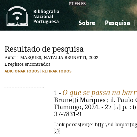
PT
EN
FR
Sobre
Pesquisa
Sobre a Bibliografia Nacional
Simples
Conhecimento, Informação...
Conhecimento, Informação...
Combinada
A
Resultado de pesquisa
Ciências sociais...
Ciências sociais...
Autor:=MARQUES, NATALIA BRUNETTI, 2002-
Arte, desporto...
Arte, desporto...
1
registos encontrados
ADICIONAR TODOS
|
RETIRAR TODOS
O que se passa na bar
1 -
Brunetti Marques ; il. Paulo C
Flamingo, 2024. - 27 [5] p. : t
37-7831-9
Link persistente: http://id.bnportu