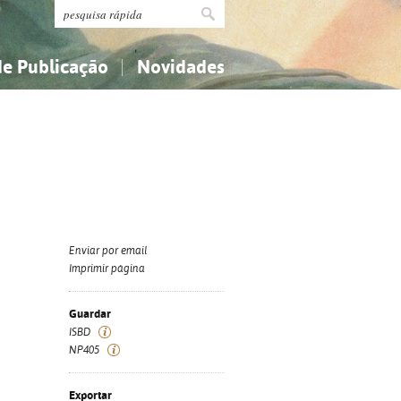
de Publicação
Novidades
s
Religião...
Religião...
Ciências aplicadas...
Ciências aplicadas...
História, geografia, biografias...
História, geografia, biografias...
Enviar por email
Imprimir página
Guardar
ISBD
NP405
Exportar