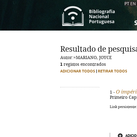
PT
EN
S
S
C
C
Resultado de pesquis
C
C
Autor:=MARIANO, JOYCE
A
A
1
registos encontrados
ADICIONAR TODOS
|
RETIRAR TODOS
O impéri
1 -
Primeiro Capí
Link persistente
ADICIO