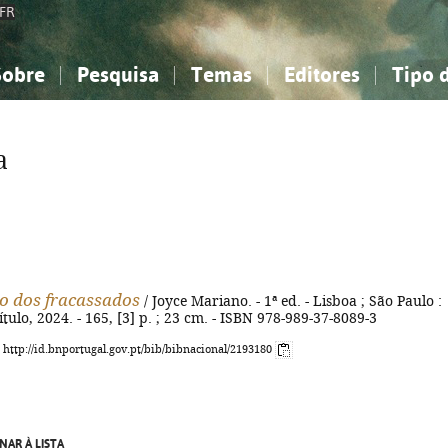
FR
Sobre
Pesquisa
Temas
Editores
Tipo 
obre a Bibliografia Nacional
imples
onhecimento, Informação...
onhecimento, Informação...
Combinada
A minha lista
Como utilizar
Filosofia, psicologia...
Filosofia, psicologia...
Perguntas frequente
a
iências sociais...
iências sociais...
Ciências exatas e naturais...
Ciências exatas e naturais...
rte, desporto...
rte, desporto...
Literatura, linguística...
Literatura, linguística...
o dos fracassados
/ Joyce Mariano. - 1ª ed. - Lisboa ; São Paulo :
tulo, 2024. - 165, [3] p. ; 23 cm. - ISBN 978-989-37-8089-3
: http://id.bnportugal.gov.pt/bib/bibnacional/2193180
NAR À LISTA