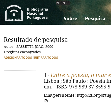
PT
EN
FR
Sobre
Pesquisa
Sobre a Bibliografia Nacional
Simples
Conhecimento, Informação...
Conhecimento, Informação...
Combinada
A
Resultado de pesquisa
Ciências sociais...
Ciências sociais...
Autor:=SASSETTI, JOAO, 2000-
Arte, desporto...
Arte, desporto...
1
registos encontrados
ADICIONAR TODOS
|
RETIRAR TODOS
Entre a poesia, o mar 
1 -
Lisboa ; São Paulo : Poesia Imp
cm. - ISBN 978-989-37-8595-9
Link persistente: http://id.bnportu