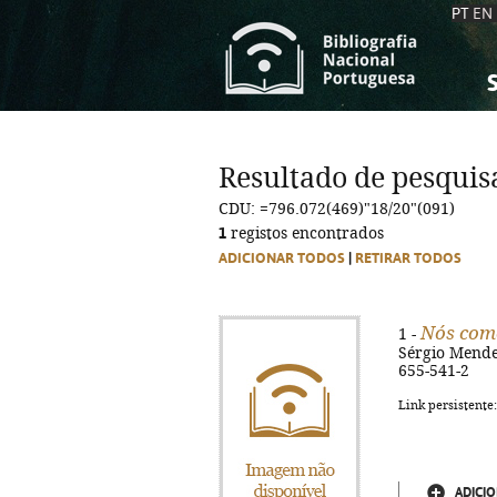
PT
EN
S
S
C
C
Resultado de pesquis
C
C
CDU: =796.072(469)"18/20"(091)
A
A
1
registos encontrados
ADICIONAR TODOS
|
RETIRAR TODOS
Nós com
1 -
Sérgio Mendes.
655-541-2
Link persistente
ADICIO