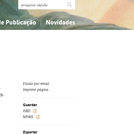
de Publicação
Novidades
s
Religião...
Religião...
Ciências aplicadas...
Ciências aplicadas...
História, geografia, biografias...
História, geografia, biografias...
Enviar por email
/
Imprimir página
89-
Guardar
ISBD
NP405
Exportar