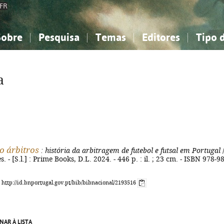
FR
Sobre
Pesquisa
Temas
Editores
Tipo 
obre a Bibliografia Nacional
imples
onhecimento, Informação...
onhecimento, Informação...
Combinada
A minha lista
Como utilizar
Filosofia, psicologia...
Filosofia, psicologia...
Perguntas frequente
a
iências sociais...
iências sociais...
Ciências exatas e naturais...
Ciências exatas e naturais...
rte, desporto...
rte, desporto...
Literatura, linguística...
Literatura, linguística...
o árbitros
: história da arbitragem de futebol e futsal em Portugal
 - [S.l.] : Prime Books, D.L. 2024. - 446 p. : il. ; 23 cm. - ISBN 978-9
: http://id.bnportugal.gov.pt/bib/bibnacional/2193516
NAR À LISTA