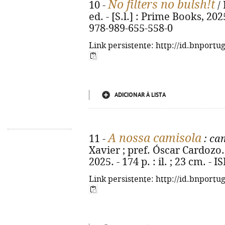
No filters no bulsh!t
10 -
/ 
ed. - [S.l.] : Prime Books, 2025
978-989-655-558-0
Link persistente: http://id.bnportu
ADICIONAR À LISTA
A nossa camisola
11 -
: ca
Xavier ; pref. Óscar Cardozo. -
2025. - 174 p. : il. ; 23 cm. -
Link persistente: http://id.bnportu