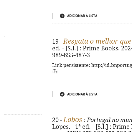
ADICIONAR À LISTA
Resgata o melhor que
19 -
ed. - [S.l.] : Prime Books, 202
989-655-487-3
Link persistente: http://id.bnportu
ADICIONAR À LISTA
Lobos
20 -
: Portugal no mun
Lopes. - 1ª ed. - [S.l.] : Prime 