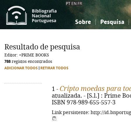
PT
EN
FR
Sobre
Pesquisa
Sobre a Bibliografia Nacional
Simples
Conhecimento, Informação...
Conhecimento, Informação...
Combinada
A
Resultado de pesquisa
Ciências sociais...
Ciências sociais...
Editor: =PRIME BOOKS
Arte, desporto...
Arte, desporto...
788
registos encontrados
ADICIONAR TODOS
|
RETIRAR TODOS
Cripto moedas para to
1 -
atualizada. - [S.l.] : Prime Boo
ISBN 978-989-655-557-3
Link persistente: http://id.bnportu