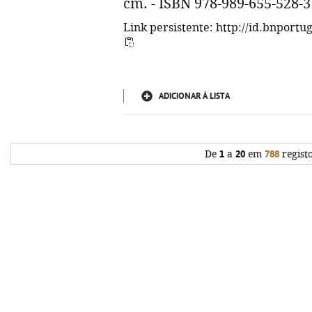
cm. - ISBN 978-989-655-528-3
Link persistente: http://id.bnportu
ADICIONAR À LISTA
De
1
a
20
em
788
regist