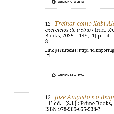
ADICIONAR À LISTA
Treinar como Xabi Al
12 -
exercícios de treino
/ trad. té
Books, 2025. - 149, [1] p. : il
8
Link persistente: http://id.bnportu
ADICIONAR À LISTA
José Augusto e o Benf
13 -
- 1ª ed. - [S.l.] : Prime Books, 
ISBN 978-989-655-538-2