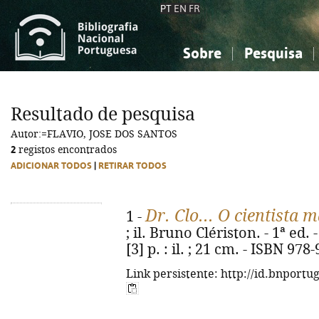
PT
EN
FR
Sobre
Pesquisa
Sobre a Bibliografia Nacional
Simples
Conhecimento, Informação...
Conhecimento, Informação...
Combinada
A
Resultado de pesquisa
Ciências sociais...
Ciências sociais...
Autor:=FLAVIO, JOSE DOS SANTOS
Arte, desporto...
Arte, desporto...
2
registos encontrados
ADICIONAR TODOS
|
RETIRAR TODOS
Dr. Clo... O cientista 
1 -
; il. Bruno Clériston. - 1ª ed.
[3] p. : il. ; 21 cm. - ISBN 97
Link persistente: http://id.bnportu