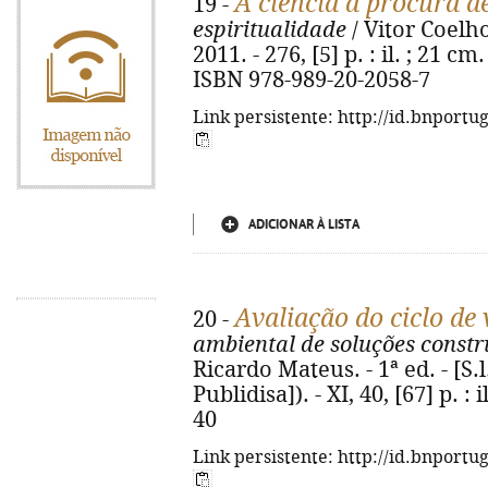
A ciência à procura d
19 -
espiritualidade
/ Vitor Coelho
2011. - 276, [5] p. : il. ; 21 cm
ISBN 978-989-20-2058-7
Link persistente: http://id.bnportu
ADICIONAR À LISTA
Avaliação do ciclo de 
20 -
ambiental de soluções constr
Ricardo Mateus. - 1ª ed. - [S.l.
Publidisa]). - XI, 40, [67] p. : i
40
Link persistente: http://id.bnportu