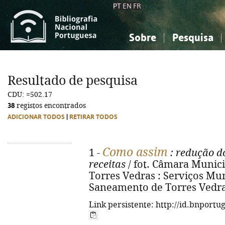
PT
EN
FR
Sobre
Pesquisa
Sobre a Bibliografia Nacional
Simples
Conhecimento, Informação...
Conhecimento, Informação...
Combinada
A
Resultado de pesquisa
Ciências sociais...
Ciências sociais...
CDU: =502.17
Arte, desporto...
Arte, desporto...
38
registos encontrados
ADICIONAR TODOS
|
RETIRAR TODOS
Como assim
1 -
: redução do
receitas
/ fot. Câmara Municip
Torres Vedras : Serviços Mu
Saneamento de Torres Vedras, 
Link persistente: http://id.bnportu