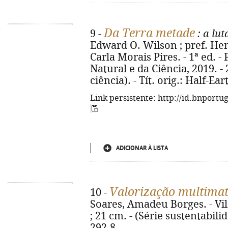
Da Terra metade
9 -
: a lut
Edward O. Wilson ; pref. Hen
Carla Morais Pires. - 1ª ed. -
Natural e da Ciência, 2019. - 26
ciência). - Tít. orig.: Half-E
Link persistente: http://id.bnportu
ADICIONAR À LISTA
Valorização multimate
10 -
Soares, Amadeu Borges. - Vila 
; 21 cm. - (Série sustentabili
292-8