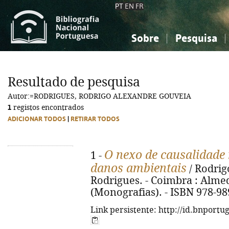
PT
EN
FR
Sobre
Pesquisa
Sobre a Bibliografia Nacional
Simples
Conhecimento, Informação...
Conhecimento, Informação...
Combinada
A
Resultado de pesquisa
Ciências sociais...
Ciências sociais...
Autor:=RODRIGUES, RODRIGO ALEXANDRE GOUVEIA
Arte, desporto...
Arte, desporto...
1
registos encontrados
ADICIONAR TODOS
|
RETIRAR TODOS
O nexo de causalidade 
1 -
danos ambientais
/ Rodrig
Rodrigues. - Coimbra : Almedi
(Monografias). - ISBN 978-98
Link persistente: http://id.bnportu