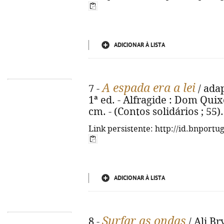
ADICIONAR À LISTA
A espada era a lei
7 -
/ adap
1ª ed. - Alfragide : Dom Quixote
cm. - (Contos solidários ; 55)
Link persistente: http://id.bnportu
ADICIONAR À LISTA
Surfar as ondas
8 -
/ Ali Br