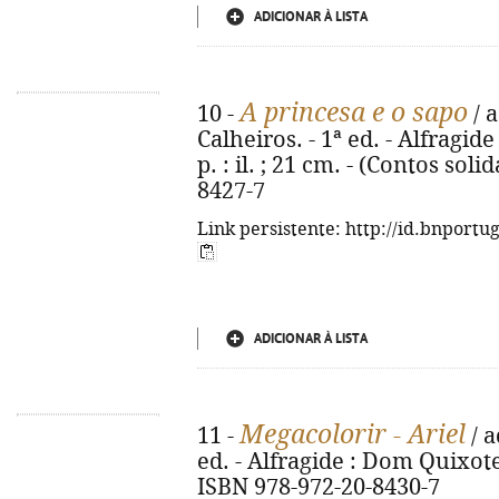
ADICIONAR À LISTA
A princesa e o sapo
10 -
/ a
Calheiros. - 1ª ed. - Alfragid
p. : il. ; 21 cm. - (Contos soli
8427-7
Link persistente: http://id.bnportu
ADICIONAR À LISTA
Megacolorir - Ariel
11 -
/ a
ed. - Alfragide : Dom Quixote, 
ISBN 978-972-20-8430-7