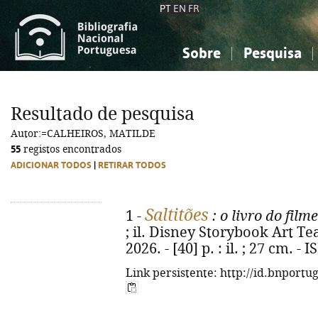
PT
EN
FR
Sobre
Pesquisa
Sobre a Bibliografia Nacional
Simples
Conhecimento, Informação...
Conhecimento, Informação...
Combinada
A
Resultado de pesquisa
Ciências sociais...
Ciências sociais...
Autor:=CALHEIROS, MATILDE
Arte, desporto...
Arte, desporto...
55
registos encontrados
ADICIONAR TODOS
|
RETIRAR TODOS
Saltitões
1 -
: o livro do filme
; il. Disney Storybook Art Te
2026. - [40] p. : il. ; 27 cm. 
Link persistente: http://id.bnportu