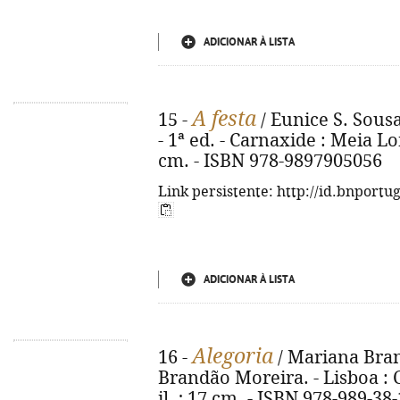
ADICIONAR À LISTA
A festa
15 -
/ Eunice S. Sousa
- 1ª ed. - Carnaxide : Meia Long
cm. - ISBN 978-9897905056
Link persistente: http://id.bnportu
ADICIONAR À LISTA
Alegoria
16 -
/ Mariana Bran
Brandão Moreira. - Lisboa : Ch
il. ; 17 cm. - ISBN 978-989-38