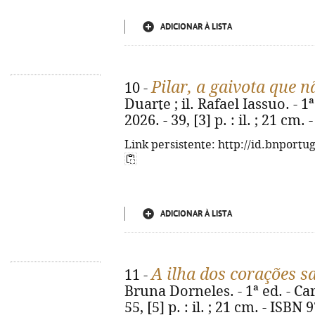
ADICIONAR À LISTA
Pilar, a gaivota que n
10 -
Duarte ; il. Rafael Iassuo. - 
2026. - 39, [3] p. : il. ; 21 c
Link persistente: http://id.bnportu
ADICIONAR À LISTA
A ilha dos corações sa
11 -
Bruna Dorneles. - 1ª ed. - Ca
55, [5] p. : il. ; 21 cm. - ISB