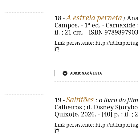
A estrela perneta
18 -
/ Ana
Campos. - 1ª ed. - Carnaxide :
il. ; 21 cm. - ISBN 978989790
Link persistente: http://id.bnportu
ADICIONAR À LISTA
Saltitões
19 -
: o livro do fil
Calheiros ; il. Disney Storyb
Quixote, 2026. - [40] p. : il. 
Link persistente: http://id.bnportu