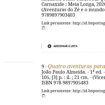
Carnaxide : Meia Longa, 2026. -
(Aventuras do Zé e o mundo d
9789897903403
Link persistente: http://id.bnportu
ADICIONAR À LISTA
Quatro aventuras para
9 -
João Paulo Almeida. - 1ª ed. 
105, [3] p. : il. ; 21 cm. - (V
ISBN 978-9897905483
Link persistente: http://id.bnportu