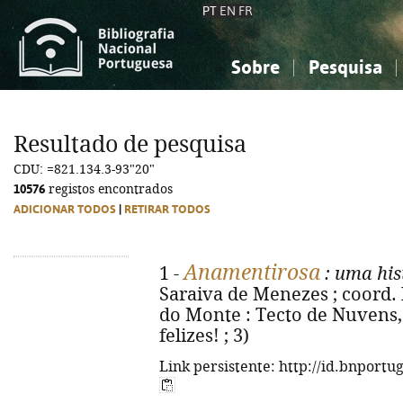
PT
EN
FR
Sobre
Pesquisa
Sobre a Bibliografia Nacional
Simples
Conhecimento, Informação...
Conhecimento, Informação...
Combinada
A
Resultado de pesquisa
Ciências sociais...
Ciências sociais...
CDU: =821.134.3-93"20"
Arte, desporto...
Arte, desporto...
10576
registos encontrados
ADICIONAR TODOS
|
RETIRAR TODOS
Anamentirosa
1 -
: uma his
Saraiva de Menezes ; coord. 
do Monte : Tecto de Nuvens, 2
felizes! ; 3)
Link persistente: http://id.bnportu