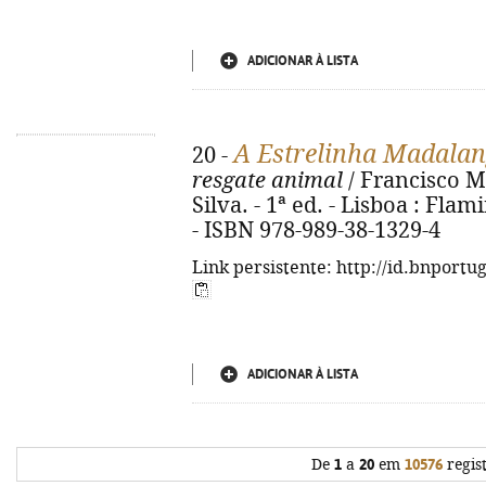
ADICIONAR À LISTA
A Estrelinha Madalan
20 -
resgate animal
/ Francisco M.
Silva. - 1ª ed. - Lisboa : Flami
- ISBN 978-989-38-1329-4
Link persistente: http://id.bnportu
ADICIONAR À LISTA
De
1
a
20
em
10576
regis