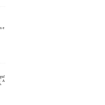
s e
gal
 : A
9-