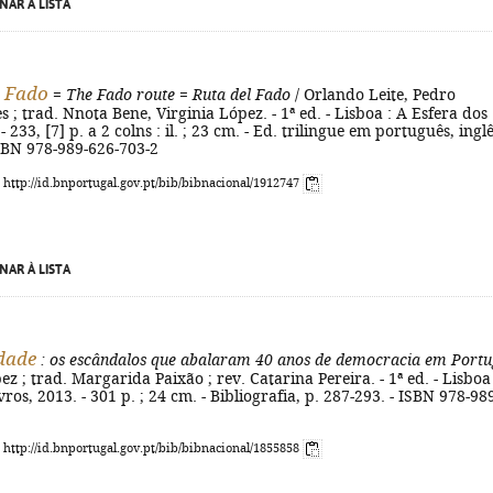
NAR À LISTA
o Fado
=
The Fado route
=
Ruta del Fado
/ Orlando Leite, Pedro
s ; trad. Nnota Bene, Virginia López. - 1ª ed. - Lisboa : A Esfera dos
- 233, [7] p. a 2 colns : il. ; 23 cm. - Ed. trilingue em português, inglê
ISBN 978-989-626-703-2
: http://id.bnportugal.gov.pt/bib/bibnacional/1912747
NAR À LISTA
dade
: os escândalos que abalaram 40 anos de democracia em Portu
ez ; trad. Margarida Paixão ; rev. Catarina Pereira. - 1ª ed. - Lisboa
ros, 2013. - 301 p. ; 24 cm. - Bibliografia, p. 287-293. - ISBN 978-98
: http://id.bnportugal.gov.pt/bib/bibnacional/1855858