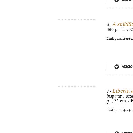
ADICIO
A solidã
6 -
360 p. : il. ;
Link persistente
ADICIO
Liberta 
7 -
inspirar
/ Rit
p. ; 23 cm. -
Link persistente