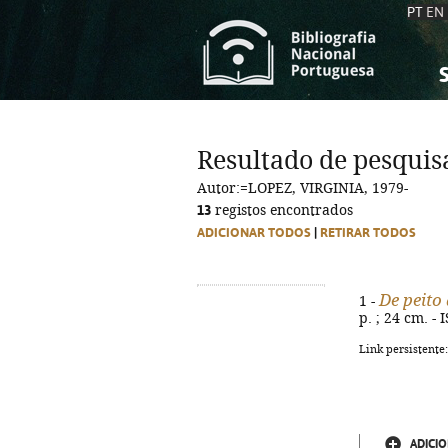
PT
EN
S
S
C
C
Resultado de pesquis
C
C
Autor:=LOPEZ, VIRGINIA, 1979-
A
A
13
registos encontrados
ADICIONAR TODOS
|
RETIRAR TODOS
De peito
1 -
p. ; 24 cm. -
Link persistente
ADICIO