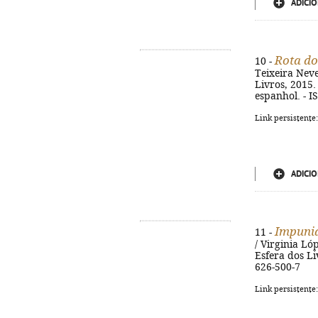
ADICIO
Rota d
10 -
Teixeira Neve
Livros, 2015. 
espanhol. - 
Link persistente
ADICIO
Impuni
11 -
/ Virginia Lóp
Esfera dos Liv
626-500-7
Link persistente