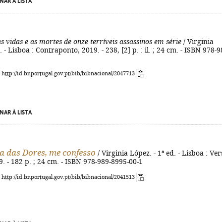
NAR À LISTA
as vidas e as mortes de onze terríveis assassinos em série
/ Virginia
. - Lisboa : Contraponto, 2019. - 238, [2] p. : il. ; 24 cm. - ISBN 978-9
: http://id.bnportugal.gov.pt/bib/bibnacional/2047713
NAR À LISTA
a das Dores, me confesso
/ Virginia López. - 1ª ed. - Lisboa : Ver
. - 182 p. ; 24 cm. - ISBN 978-989-8995-00-1
: http://id.bnportugal.gov.pt/bib/bibnacional/2041513