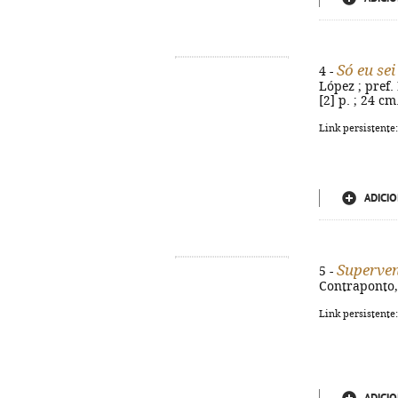
Só eu se
4 -
López ; pref.
[2] p. ; 24 c
Link persistente
ADICIO
Superve
5 -
Contraponto, 2
Link persistente