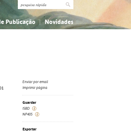
de Publicação
Novidades
s
Religião...
Religião...
Ciências aplicadas...
Ciências aplicadas...
História, geografia, biografias...
História, geografia, biografias...
Enviar por email
301
Imprimir página
Guardar
ISBD
NP405
Exportar