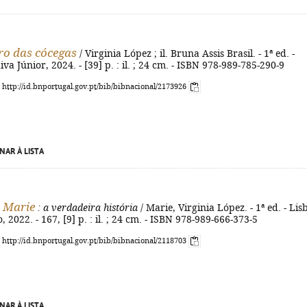
o das cócegas
/ Virginia López ; il. Bruna Assis Brasil. - 1ª ed. -
va Júnior, 2024. - [39] p. : il. ; 24 cm. - ISBN 978-989-785-290-9
: http://id.bnportugal.gov.pt/bib/bibnacional/2173926
NAR À LISTA
e Marie
: a verdadeira história
/ Marie, Virginia López. - 1ª ed. - Lis
 2022. - 167, [9] p. : il. ; 24 cm. - ISBN 978-989-666-373-5
: http://id.bnportugal.gov.pt/bib/bibnacional/2118703
NAR À LISTA