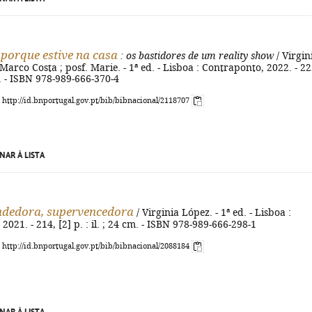
i porque estive na casa
: os bastidores de um reality show
/ Virgin
 Marco Costa ; posf. Marie. - 1ª ed. - Lisboa : Contraponto, 2022. - 22
m. - ISBN 978-989-666-370-4
: http://id.bnportugal.gov.pt/bib/bibnacional/2118707
NAR À LISTA
ndedora, supervencedora
/ Virginia López. - 1ª ed. - Lisboa :
021. - 214, [2] p. : il. ; 24 cm. - ISBN 978-989-666-298-1
: http://id.bnportugal.gov.pt/bib/bibnacional/2088184