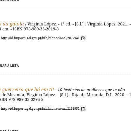
NAR À LISTA
o da gaiola
/ Virginia López. - 1ª ed. - [S.l.] : Virginia López, 2021. -
 23 cm. - ISBN 978-989-33-2019-8
: http://id.bnportugal.gov.pt/bib/bibnacional/2077941
NAR À LISTA
a guerreira que há em ti!
: 10 histórias de mulheres que te vão
a de Miranda, Virgínia López. - [S.l.] : Rita de Miranda, D.L. 2020. - 
 ISBN 978-989-33-0295-8
: http://id.bnportugal.gov.pt/bib/bibnacional/2161952