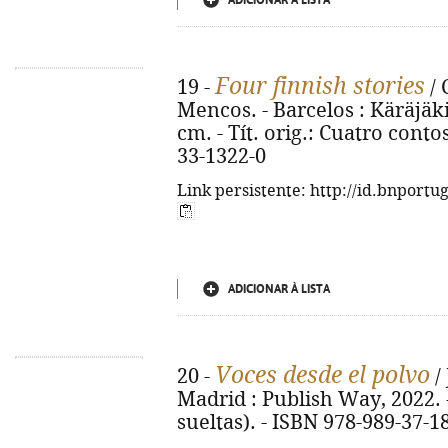
ADICIONAR À LISTA
Four finnish stories
19 -
/ 
Mencos. - Barcelos : Käräjäkivet
cm. - Tít. orig.: Cuatro conto
33-1322-0
Link persistente: http://id.bnportu
ADICIONAR À LISTA
Voces desde el polvo
20 -
/ 
Madrid : Publish Way, 2022. - 
sueltas). - ISBN 978-989-37-1