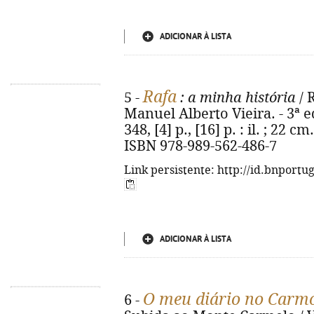
ADICIONAR À LISTA
Rafa
5 -
: a minha história
/ 
Manuel Alberto Vieira. - 3ª ed.
348, [4] p., [16] p. : il. ; 22 cm
ISBN 978-989-562-486-7
Link persistente: http://id.bnportu
ADICIONAR À LISTA
O meu diário no Carm
6 -