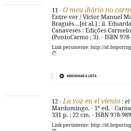
O meu diário no carm
11 -
Entre-ver / Víctor Manuel Ma
Braguês...[et al.] ; il. Eduard
Canaveses : Edições Carmelo, 2
(PontoCarmo ; 3). - ISBN 978
Link persistente: http://id.bnportu
ADICIONAR À LISTA
La voz en el viento
12 -
: el
Mardomingo. - 1ª ed. - Carnax
331 p. ; 22 cm. - ISBN 978-98
Link persistente: http://id.bnportu