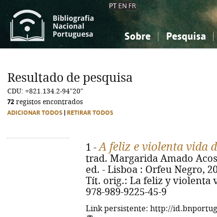
PT
EN
FR
Sobre
Pesquisa
Sobre a Bibliografia Nacional
Simples
Conhecimento, Informação...
Conhecimento, Informação...
Combinada
A
Resultado de pesquisa
Ciências sociais...
Ciências sociais...
CDU: =821.134.2-94"20"
Arte, desporto...
Arte, desporto...
72
registos encontrados
ADICIONAR TODOS
|
RETIRAR TODOS
A feliz e violenta vida
1 -
trad. Margarida Amado Acost
ed. - Lisboa : Orfeu Negro, 2026
Tít. orig.: La feliz y violenta
978-989-9225-45-9
Link persistente: http://id.bnportu