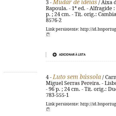
Mudar de ideias
3 -
/ Aixa d
Rapoula. - 1ª ed. - Alfragide 
p. ; 24 cm. - Tít. orig.: Camb
8576-2
Link persistente: http://id.bnportu
ADICIONAR À LISTA
Luto sem bússola
4 -
/ Car
Miguel Serras Pereira. - Lisb
- 96 p. ; 24 cm. - Tít. orig.: 
783-555-1
Link persistente: http://id.bnportu