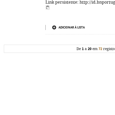
Link persistente: http://id.bnportu
ADICIONAR À LISTA
De
1
a
20
em
72
registo