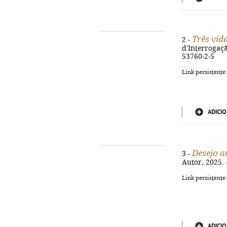
Três vid
2 -
d'Interrogação
53760-2-5
Link persistente
ADICIO
Desejo a
3 -
Autor, 2025. -
Link persistente
ADICIO