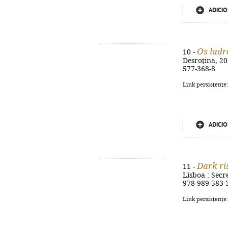
ADICIO
Os ladr
10 -
Desrotina, 202
577-368-8
Link persistente
ADICIO
Dark ri
11 -
Lisboa : Secre
978-989-583-
Link persistente