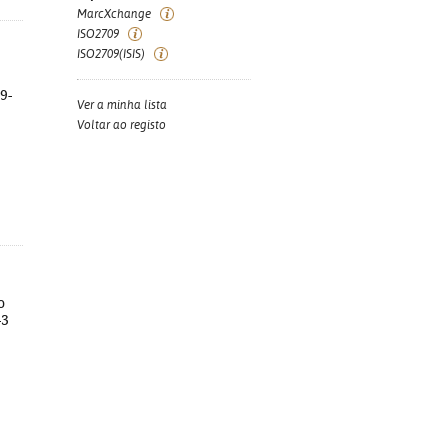
MarcXchange
ISO2709
ISO2709(ISIS)
9-
Ver a minha lista
Voltar ao registo
o
-3