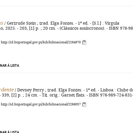
as
/ Gertrude Stein ; trad. Elga Fontes. - 1ª ed. - [S.l.] : Vírgula
, 2025. - 203, [1] p. ; 20 cm. - (Clássicos assíncronos). - ISBN 978-98
: http://id.bnportugal.gov.pt/bib/bibnacional/2284970
NAR À LISTA
rdente
/ Devney Perry ; trad. Elga Fontes. - 1ª ed. - Lisboa : Clube d
 339, [2] p. ; 24 cm. - Tít. orig.: Garnet flats. - ISBN 978-989-724-831
: http://id.bnportugal.gov.pt/bib/bibnacional/2266057
NAR À LISTA