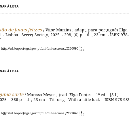
NAR À LISTA
ão de finais felizes
/ Vítor Martins ; adapt. para português Elga
d. - Lisboa : Secret Society, 2025. - 298, [6] p. : il. ; 23 cm. - ISBN 978-
7
: http://id.bnportugal.gov.pt/bib/bibnacional/2230090
NAR À LISTA
guma sorte
/ Marissa Meyer ; trad. Elga Fontes. - 1ª ed. - [S.l.] :
25. - 366 p. : il. ; 23 cm. - Tít. orig.: With a little luck. - ISBN 978-98
: http://id.bnportugal.gov.pt/bib/bibnacional/2229643