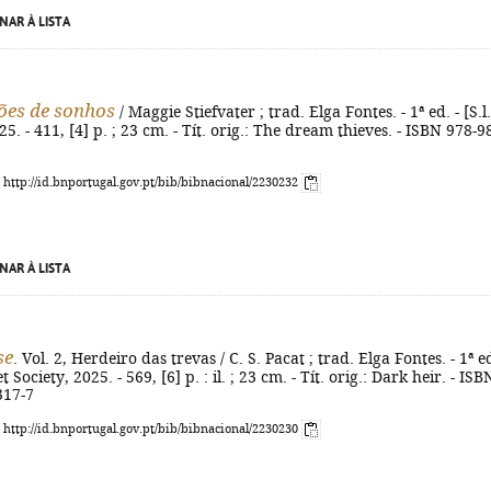
NAR À LISTA
ões de sonhos
/ Maggie Stiefvater ; trad. Elga Fontes. - 1ª ed. - [S.l.
5. - 411, [4] p. ; 23 cm. - Tít. orig.: The dream thieves. - ISBN 978-9
: http://id.bnportugal.gov.pt/bib/bibnacional/2230232
NAR À LISTA
se
. Vol. 2, Herdeiro das trevas / C. S. Pacat ; trad. Elga Fontes. - 1ª ed
t Society, 2025. - 569, [6] p. : il. ; 23 cm. - Tít. orig.: Dark heir. - ISB
317-7
: http://id.bnportugal.gov.pt/bib/bibnacional/2230230