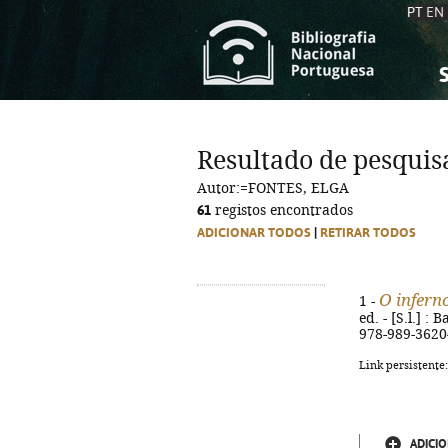
PT
EN
S
S
C
C
Resultado de pesquis
C
C
Autor:=FONTES, ELGA
A
A
61
registos encontrados
ADICIONAR TODOS
|
RETIRAR TODOS
O infern
1 -
ed. - [S.l.] :
978-989-3620
Link persistente
ADICIO