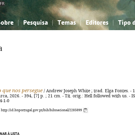
FR
Sobre
Pesquisa
Temas
Editores
Tipo 
obre a Bibliografia Nacional
imples
onhecimento, Informação...
onhecimento, Informação...
Combinada
A minha lista
Como utilizar
Filosofia, psicologia...
Filosofia, psicologia...
Perguntas frequente
a
iências sociais...
iências sociais...
Ciências exatas e naturais...
Ciências exatas e naturais...
rte, desporto...
rte, desporto...
Literatura, linguística...
Literatura, linguística...
o que nos persegue
/ Andrew Joseph White ; trad. Elga Fontes. - 1
 Barca, 2026. - 394, [7] p. ; 21 cm. - Tít. orig.: Hell followed with us. - 
4-1-0
: http://id.bnportugal.gov.pt/bib/bibnacional/2285899
NAR À LISTA