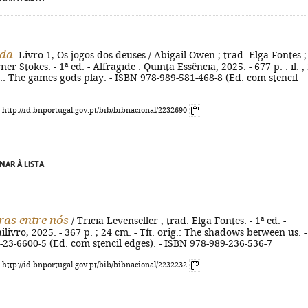
nda
. Livro 1, Os jogos dos deuses / Abigail Owen ; trad. Elga Fontes ; 
er Stokes. - 1ª ed. - Alfragide : Quinta Essência, 2025. - 677 p. : il. ;
ig.: The games gods play. - ISBN 978-989-581-468-8 (Ed. com stencil
: http://id.bnportugal.gov.pt/bib/bibnacional/2232690
NAR À LISTA
as entre nós
/ Tricia Levenseller ; trad. Elga Fontes. - 1ª ed. -
ilivro, 2025. - 367 p. ; 24 cm. - Tít. orig.: The shadows between us. -
23-6600-5 (Ed. com stencil edges). - ISBN 978-989-236-536-7
: http://id.bnportugal.gov.pt/bib/bibnacional/2232232