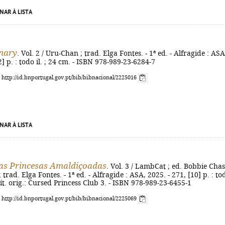
NAR À LISTA
nary
. Vol. 2 / Uru-Chan ; trad. Elga Fontes. - 1ª ed. - Alfragide : ASA
2] p. : todo il. ; 24 cm. - ISBN 978-989-23-6284-7
: http://id.bnportugal.gov.pt/bib/bibnacional/2225016
NAR À LISTA
as Princesas Amaldiçoadas
. Vol. 3 / LambCat ; ed. Bobbie Chas
 trad. Elga Fontes. - 1ª ed. - Alfragide : ASA, 2025. - 271, [10] p. : to
 Tít. orig.: Cursed Princess Club 3. - ISBN 978-989-23-6455-1
: http://id.bnportugal.gov.pt/bib/bibnacional/2225069