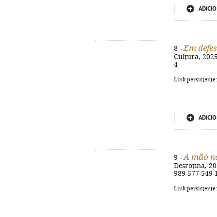
ADICIO
Em defes
8 -
Cultura, 2025
4
Link persistente
ADICIO
A mão n
9 -
Desrotina, 202
989-577-549-
Link persistente