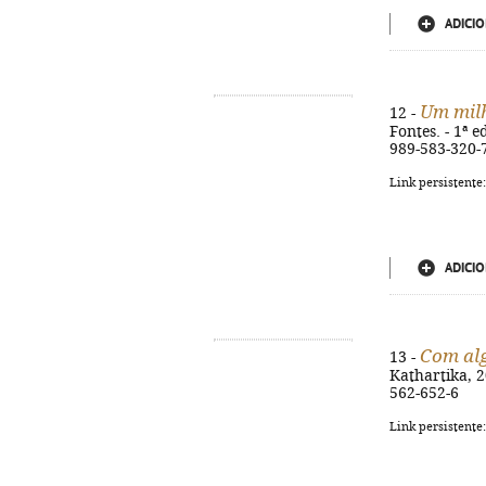
ADICIO
Um milh
12 -
Fontes. - 1ª e
989-583-320-
Link persistente
ADICIO
Com al
13 -
Kathartika, 20
562-652-6
Link persistente