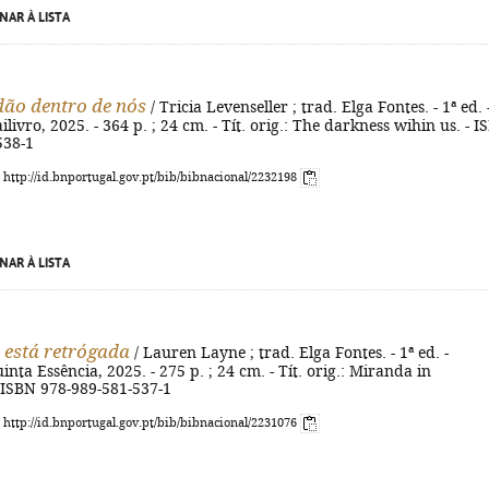
NAR À LISTA
dão dentro de nós
/ Tricia Levenseller ; trad. Elga Fontes. - 1ª ed. 
ilivro, 2025. - 364 p. ; 24 cm. - Tít. orig.: The darkness wihin us. - 
538-1
: http://id.bnportugal.gov.pt/bib/bibnacional/2232198
NAR À LISTA
está retrógada
/ Lauren Layne ; trad. Elga Fontes. - 1ª ed. -
inta Essência, 2025. - 275 p. ; 24 cm. - Tít. orig.: Miranda in
 ISBN 978-989-581-537-1
: http://id.bnportugal.gov.pt/bib/bibnacional/2231076