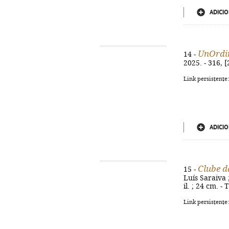
ADICIO
UnOrdi
14 -
2025. - 316, [
Link persistente
ADICIO
Clube d
15 -
Luís Saraiva ;
il. ; 24 cm. -
Link persistente