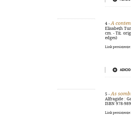
A conte
4 -
Elisabeth Turn
cm. - Tít. or
edges)
Link persistente
ADICIO
As sombr
5 -
Alfragide : Ga
ISBN 978-989-
Link persistente