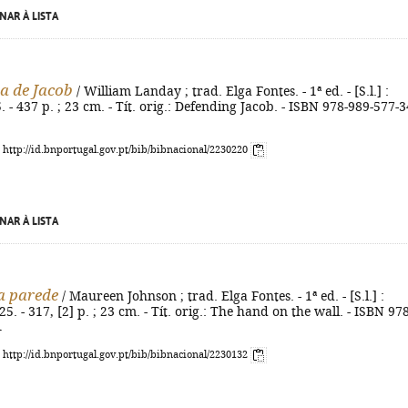
NAR À LISTA
a de Jacob
/ William Landay ; trad. Elga Fontes. - 1ª ed. - [S.l.] :
. - 437 p. ; 23 cm. - Tít. orig.: Defending Jacob. - ISBN 978-989-577-3
: http://id.bnportugal.gov.pt/bib/bibnacional/2230220
NAR À LISTA
a parede
/ Maureen Johnson ; trad. Elga Fontes. - 1ª ed. - [S.l.] :
5. - 317, [2] p. ; 23 cm. - Tít. orig.: The hand on the wall. - ISBN 978
1
: http://id.bnportugal.gov.pt/bib/bibnacional/2230132