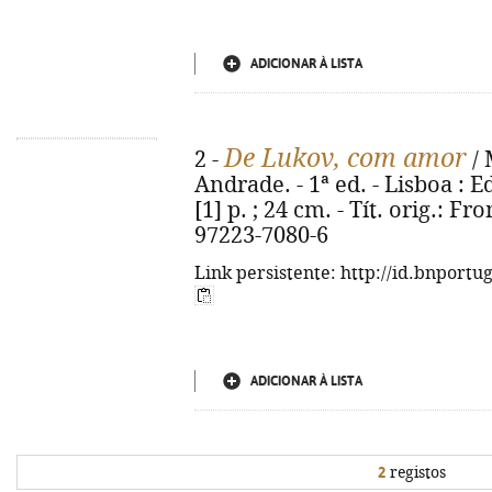
ADICIONAR À LISTA
De Lukov, com amor
2 -
/ 
Andrade. - 1ª ed. - Lisboa : E
[1] p. ; 24 cm. - Tít. orig.: 
97223-7080-6
Link persistente: http://id.bnportu
ADICIONAR À LISTA
2
registos