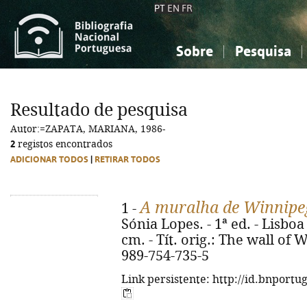
PT
EN
FR
Sobre
Pesquisa
Sobre a Bibliografia Nacional
Simples
Conhecimento, Informação...
Conhecimento, Informação...
Combinada
A
Resultado de pesquisa
Ciências sociais...
Ciências sociais...
Autor:=ZAPATA, MARIANA, 1986-
Arte, desporto...
Arte, desporto...
2
registos encontrados
ADICIONAR TODOS
|
RETIRAR TODOS
A muralha de Winnipeg
1 -
Sónia Lopes. - 1ª ed. - Lisboa
cm. - Tít. orig.: The wall of
989-754-735-5
Link persistente: http://id.bnportu