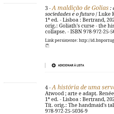
A maldição de Golias
3 -
: 
sociedades e o futuro
/ Luke K
1ª ed. - Lisboa : Bertrand, 2026.
orig.: Goliath's curse - the h
collapse. - ISBN 978-972-25-5
Link persistente: http://id.bnportu
ADICIONAR À LISTA
A história de uma serv
4 -
Atwood ; arte e adapt. Renée
1ª ed. - Lisboa : Bertrand, 2026
Tít. orig.: The handmaid's ta
978-972-25-5036-9