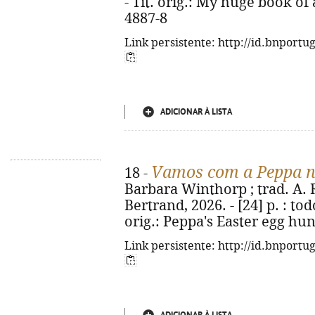
- Tít. orig.: My huge book of
4887-8
Link persistente: http://id.bnportu
ADICIONAR À LISTA
Vamos com a Peppa n
18 -
Barbara Winthorp ; trad. A. R.
Bertrand, 2026. - [24] p. : todo
orig.: Peppa's Easter egg hun
Link persistente: http://id.bnportu