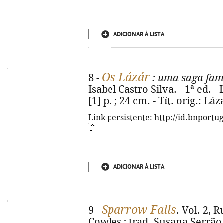
ADICIONAR À LISTA
Os Lázár
8 -
: uma saga fam
Isabel Castro Silva. - 1ª ed. -
[1] p. ; 24 cm. - Tít. orig.: L
Link persistente: http://id.bnportu
ADICIONAR À LISTA
Sparrow Falls
9 -
. Vol. 2, 
Cowles ; trad. Susana Serrão. 