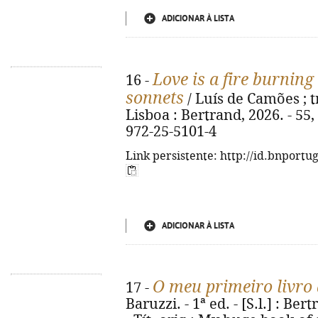
ADICIONAR À LISTA
Love is a fire burning 
16 -
sonnets
/ Luís de Camões ; tr
Lisboa : Bertrand, 2026. - 55, [
972-25-5101-4
Link persistente: http://id.bnportu
ADICIONAR À LISTA
O meu primeiro livro
17 -
Baruzzi. - 1ª ed. - [S.l.] : Bert