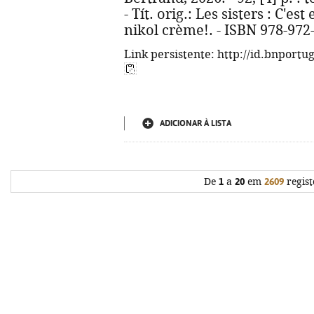
- Tít. orig.: Les sisters : C'e
nikol crème!. - ISBN 978-972
Link persistente: http://id.bnportu
ADICIONAR À LISTA
De
1
a
20
em
2609
regist