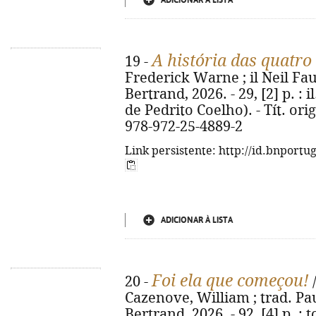
ADICIONAR À LISTA
A história das quatro
19 -
Frederick Warne ; il Neil Faulk
Bertrand, 2026. - 29, [2] p. : 
de Pedrito Coelho). - Tít. orig
978-972-25-4889-2
Link persistente: http://id.bnportu
ADICIONAR À LISTA
Foi ela que começou!
20 -
/
Cazenove, William ; trad. Pau
Bertrand, 2026. - 92, [4] p. : to