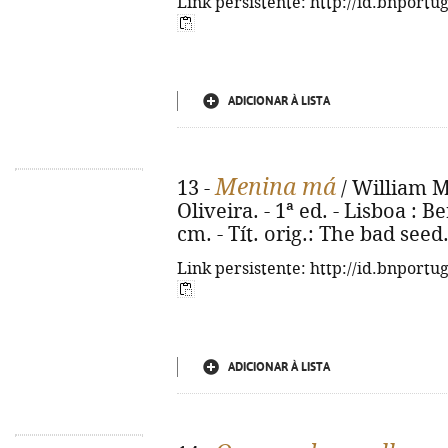
Link persistente: http://id.bnportu
ADICIONAR À LISTA
Menina má
13 -
/ William M
Oliveira. - 1ª ed. - Lisboa : Be
cm. - Tít. orig.: The bad see
Link persistente: http://id.bnportu
ADICIONAR À LISTA