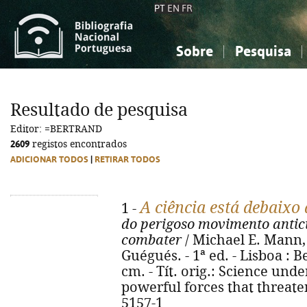
PT
EN
FR
Sobre
Pesquisa
Sobre a Bibliografia Nacional
Simples
Conhecimento, Informação...
Conhecimento, Informação...
Combinada
A
Resultado de pesquisa
Ciências sociais...
Ciências sociais...
Editor: =BERTRAND
Arte, desporto...
Arte, desporto...
2609
registos encontrados
ADICIONAR TODOS
|
RETIRAR TODOS
A ciência está debaixo 
1 -
do perigoso movimento antic
combater
/ Michael E. Mann, 
Guégués. - 1ª ed. - Lisboa : Be
cm. - Tít. orig.: Science unde
powerful forces that threate
5157-1