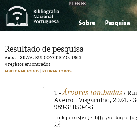
PT
EN
FR
Sobre
Pesquisa
Sobre a Bibliografia Nacional
Simples
Conhecimento, Informação...
Conhecimento, Informação...
Combinada
A
Resultado de pesquisa
Ciências sociais...
Ciências sociais...
Autor:=SILVA, RUI CONCEICAO, 1963-
Arte, desporto...
Arte, desporto...
4
registos encontrados
ADICIONAR TODOS
|
RETIRAR TODOS
Árvores tombadas
1 -
/ Rui
Aveiro : Visgarolho, 2024. - 34
989-35050-4-5
Link persistente: http://id.bnportu