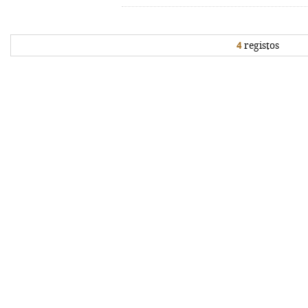
4
registos