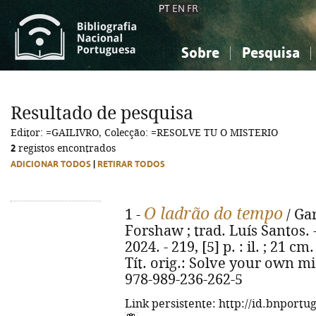
PT
EN
FR
Sobre
Pesquisa
Sobre a Bibliografia Nacional
Simples
Conhecimento, Informação...
Conhecimento, Informação...
Combinada
A
Resultado de pesquisa
Ciências sociais...
Ciências sociais...
Editor: =GAILIVRO, Colecção: =RESOLVE TU O MISTERIO
Arte, desporto...
Arte, desporto...
2
registos encontrados
ADICIONAR TODOS
|
RETIRAR TODOS
O ladrão do tempo
1 -
/ Gar
Forshaw ; trad. Luís Santos. - 
2024. - 219, [5] p. : il. ; 21 cm
Tít. orig.: Solve your own mis
978-989-236-262-5
Link persistente: http://id.bnportu