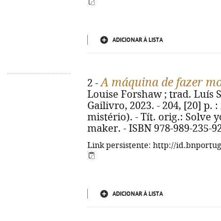
ADICIONAR À LISTA
A máquina de fazer m
2 -
Louise Forshaw ; trad. Luís Sa
Gailivro, 2023. - 204, [20] p. :
mistério). - Tít. orig.: Solv
maker. - ISBN 978-989-235-9
Link persistente: http://id.bnportu
ADICIONAR À LISTA