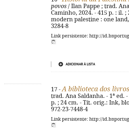
povos
/ Ilan Pappe ; trad. Ana
Caminho, 2024. - 415 p. : il. ; 
modern palestine : one land,
3284-8
Link persistente: http://id.bnportu
ADICIONAR À LISTA
A biblioteca dos livr
17 -
trad. Ana Saldanha. - 1ª ed. -
p. ; 24 cm. - Tít. orig.: Ink, b
972-23-7448-4
Link persistente: http://id.bnportu