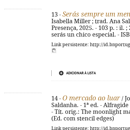
Serás sempre um meni
13 -
Isabella Miller ; trad. Ana Sal
Presença, 2025. - 103 p. : il. ;
serás un chico especial. - IS
Link persistente: http://id.bnportu
ADICIONAR À LISTA
O mercado ao luar
14 -
/ J
Saldanha. - 1ª ed. - Alfragide 
- Tít. orig.: The moonlight m
(Ed. com stencil edges)
Link persistente: http://id.bnportu