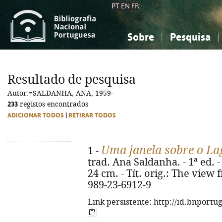
PT
EN
FR
Sobre
Pesquisa
Sobre a Bibliografia Nacional
Simples
Conhecimento, Informação...
Conhecimento, Informação...
Combinada
A
Resultado de pesquisa
Ciências sociais...
Ciências sociais...
Autor:=SALDANHA, ANA, 1959-
Arte, desporto...
Arte, desporto...
233
registos encontrados
ADICIONAR TODOS
|
RETIRAR TODOS
Uma janela sobre o L
1 -
trad. Ana Saldanha. - 1ª ed. - 
24 cm. - Tít. orig.: The view
989-23-6912-9
Link persistente: http://id.bnportu