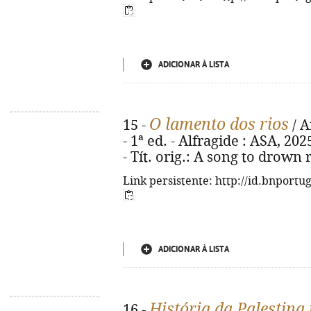
ADICIONAR À LISTA
O lamento dos rios
15 -
/ A
- 1ª ed. - Alfragide : ASA, 2025
- Tít. orig.: A song to drown 
Link persistente: http://id.bnportu
ADICIONAR À LISTA
História da Palestin
16 -