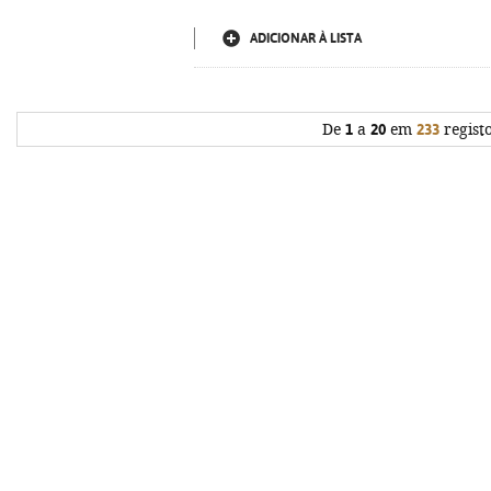
ADICIONAR À LISTA
De
1
a
20
em
233
regist