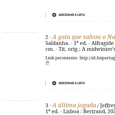
ADICIONAR À LISTA
A gata que salvou o Na
2 -
Saldanha. - 1ª ed. - Alfragide :
cm. - Tít. orig.: A midwinter'
Link persistente: http://id.bnportu
ADICIONAR À LISTA
A última jogada
3 -
/ Jeffre
1ª ed. - Lisboa : Bertrand, 2025