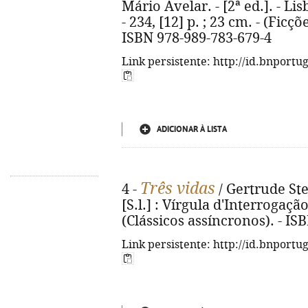
Mário Avelar. - [2ª ed.]. - Li
- 234, [12] p. ; 23 cm. - (Ficçõe
ISBN 978-989-783-679-4
Link persistente: http://id.bnportu
ADICIONAR À LISTA
Três vidas
4 -
/ Gertrude Stei
[S.l.] : Vírgula d'Interrogação,
(Clássicos assíncronos). - IS
Link persistente: http://id.bnportu