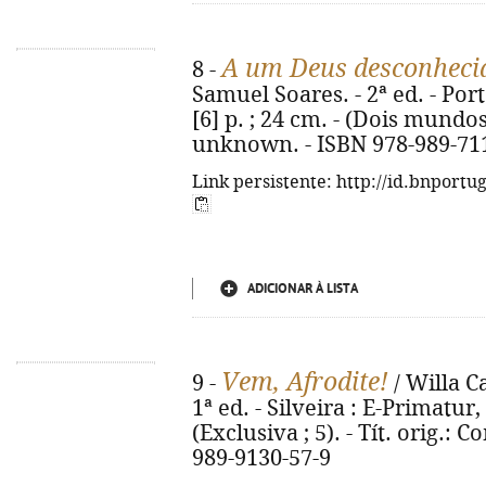
A um Deus desconheci
8 -
Samuel Soares. - 2ª ed. - Port
[6] p. ; 24 cm. - (Dois mundos)
unknown. - ISBN 978-989-71
Link persistente: http://id.bnportu
ADICIONAR À LISTA
Vem, Afrodite!
9 -
/ Willa C
1ª ed. - Silveira : E-Primatur, 
(Exclusiva ; 5). - Tít. orig.:
989-9130-57-9