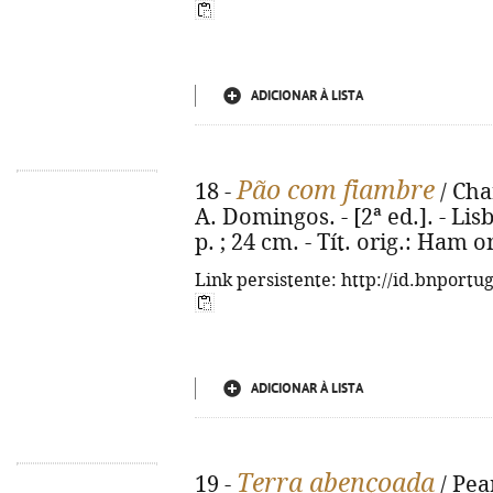
ADICIONAR À LISTA
Pão com fiambre
18 -
/ Cha
A. Domingos. - [2ª ed.]. - Lisb
p. ; 24 cm. - Tít. orig.: Ham 
Link persistente: http://id.bnportu
ADICIONAR À LISTA
Terra abençoada
19 -
/ Pea