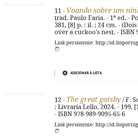
Voando sobre um nin
11 -
trad. Paulo Faria. - 1ª ed. - P
381, [8] p. : il. ; 24 cm. - (Do
over a cuckoo's nest. - ISBN
Link persistente: http://id.bnportu
ADICIONAR À LISTA
The great gatsby
12 -
/ F. S
: Livraria Lello, 2024. - 199, [
- ISBN 978-989-9095-65-6
Link persistente: http://id.bnportu