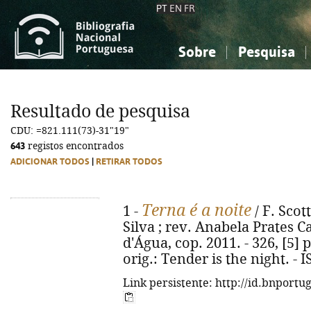
PT
EN
FR
Sobre
Pesquisa
Sobre a Bibliografia Nacional
Simples
Conhecimento, Informação...
Conhecimento, Informação...
Combinada
A
Resultado de pesquisa
Ciências sociais...
Ciências sociais...
CDU: =821.111(73)-31"19"
Arte, desporto...
Arte, desporto...
643
registos encontrados
ADICIONAR TODOS
|
RETIRAR TODOS
Terna é a noite
1 -
/ F. Scot
Silva ; rev. Anabela Prates C
d'Água, cop. 2011. - 326, [5] p.
orig.: Tender is the night. -
Link persistente: http://id.bnportu