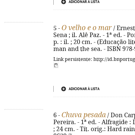
ADICIONAR À LISTA
O velho e o mar
5 -
/ Ernes
Sena ; il. Alê Paz. - 1ª ed. - P
p. : il. ; 20 cm. - (Educação lit
man and the sea. - ISBN 978-
Link persistente: http://id.bnportu
ADICIONAR À LISTA
Chuva pesada
6 -
/ Don Carp
Pereira. - 1ª ed. - Alfragide :
; 24 cm. - Tít. orig.: Hard rai