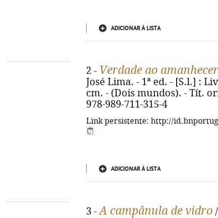
ADICIONAR À LISTA
Verdade ao amanhece
2 -
José Lima. - 1ª ed. - [S.l.] : L
cm. - (Dois mundos). - Tít. ori
978-989-711-315-4
Link persistente: http://id.bnportu
ADICIONAR À LISTA
A campânula de vidro
3 -
/