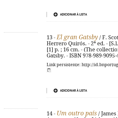
ADICIONAR À LISTA
El gran Gatsby
13 -
/ F. Sco
Herrero Quirós. - 2ª ed. - [S.l.
[1] p. ; 16 cm. - (The collectio
Gatsby. - ISBN 978-989-9095-
Link persistente: http://id.bnportu
ADICIONAR À LISTA
Um outro país
14 -
/ James 