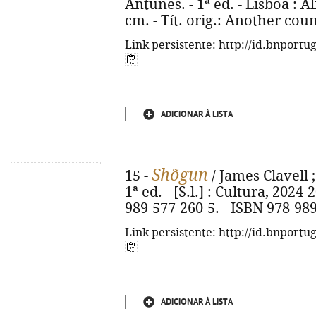
Antunes. - 1ª ed. - Lisboa : Al
cm. - Tít. orig.: Another cou
Link persistente: http://id.bnportu
ADICIONAR À LISTA
Shõgun
15 -
/ James Clavell ;
1ª ed. - [S.l.] : Cultura, 2024-
989-577-260-5. - ISBN 978-98
Link persistente: http://id.bnportu
ADICIONAR À LISTA