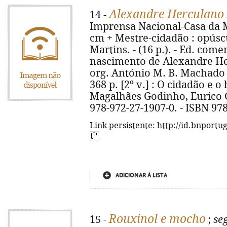
Alexandre Herculano
14 -
Imprensa Nacional-Casa da Mo
cm + Mestre-cidadão : opúsc
Martins. - (16 p.). - Ed. co
nascimento de Alexandre Hercu
org. António M. B. Machado 
368 p. [2º v.] : O cidadão e o
Magalhães Godinho, Eurico Go
978-972-27-1907-0. - ISBN 97
Link persistente: http://id.bnportu
ADICIONAR À LISTA
Rouxinol e mocho
15 -
;
se