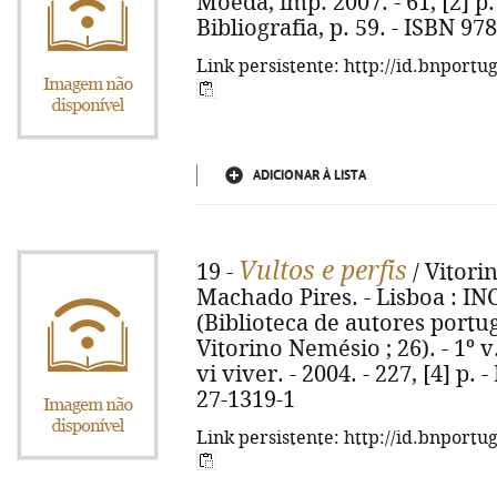
Moeda, imp. 2007. - 61, [2] p. 
Bibliografia, p. 59. - ISBN 97
Link persistente: http://id.bnportu
ADICIONAR À LISTA
Vultos e perfis
19 -
/ Vitori
Machado Pires. - Lisboa : INCM
(Biblioteca de autores port
Vitorino Nemésio ; 26). - 1º v
vi viver. - 2004. - 227, [4] p.
27-1319-1
Link persistente: http://id.bnportu