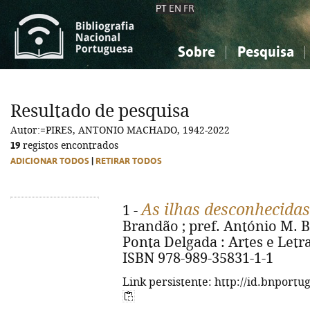
PT
EN
FR
Sobre
Pesquisa
Sobre a Bibliografia Nacional
Simples
Conhecimento, Informação...
Conhecimento, Informação...
Combinada
A
Resultado de pesquisa
Ciências sociais...
Ciências sociais...
Autor:=PIRES, ANTONIO MACHADO, 1942-2022
Arte, desporto...
Arte, desporto...
19
registos encontrados
ADICIONAR TODOS
|
RETIRAR TODOS
As ilhas desconhecidas
1 -
Brandão ; pref. António M. B.
Ponta Delgada : Artes e Letras,
ISBN 978-989-35831-1-1
Link persistente: http://id.bnportu