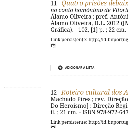
Quatro prisões debai
11 -
no conto homónimo de Vitori
Álamo Oliveira ; pref. António
Álamo Oliveira, D.L. 2012 ([M
Gráfica). - 102, [1] p. ; 22 c
Link persistente: http://id.bnportu
ADICIONAR À LISTA
Roteiro cultural dos 
12 -
Machado Pires ; rev. Direção
Do Heroísmo] : Direção Region
il. ; 21 cm. - ISBN 978-972-64
Link persistente: http://id.bnportu