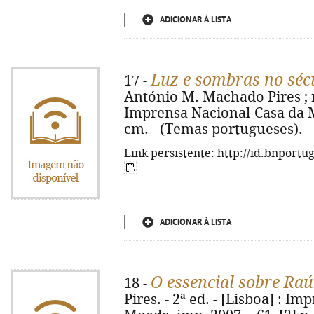
ADICIONAR À LISTA
Luz e sombras no séc
17 -
António M. Machado Pires ; r
Imprensa Nacional-Casa da Moe
cm. - (Temas portugueses). -
Link persistente: http://id.bnportu
ADICIONAR À LISTA
O essencial sobre Ra
18 -
Pires. - 2ª ed. - [Lisboa] : I