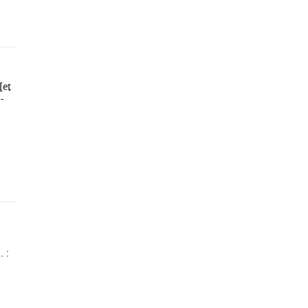
[et
-
. :