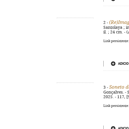
(Re)Imag
2 -
Santolaya ; in
il. ; 24 cm. 
Link persistente
ADICIO
Soneto d
3 -
Gonçalves. - 
2025. - 117, 
Link persistente
ADICIO