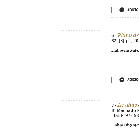
ADICIO
Plano de
6 -
62, [5] p. ; 
Link persistente
ADICIO
As ilhas
7 -
B. Machado Pir
- ISBN 978-9
Link persistente