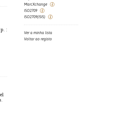
MarcXchange
ISO2709
ISO2709(ISIS)
p. :
Ver a minha lista
Voltar ao registo
el
p.