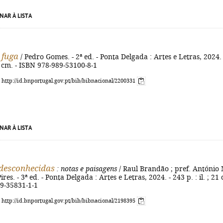
NAR À LISTA
 fuga
/ Pedro Gomes. - 2ª ed. - Ponta Delgada : Artes e Letras, 2024. 
20 cm. - ISBN 978-989-53100-8-1
: http://id.bnportugal.gov.pt/bib/bibnacional/2200331
NAR À LISTA
 desconhecidas
: notas e paisagens
/ Raul Brandão ; pref. António 
es. - 3ª ed. - Ponta Delgada : Artes e Letras, 2024. - 243 p. : il. ; 21
89-35831-1-1
: http://id.bnportugal.gov.pt/bib/bibnacional/2198395