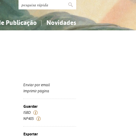
de Publicação
Novidades
s
Religião...
Religião...
Ciências aplicadas...
Ciências aplicadas...
História, geografia, biografias...
História, geografia, biografias...
Enviar por email
Imprimir página
Guardar
ISBD
NP405
Exportar