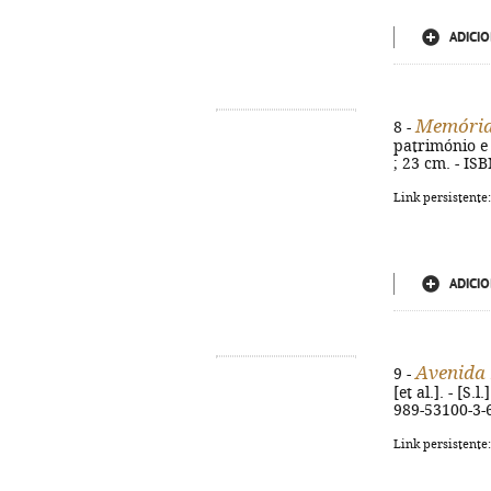
ADICIO
Memórias
8 -
património e p
; 23 cm. - IS
Link persistente
ADICIO
Avenida
9 -
[et al.]. - [S.
989-53100-3-
Link persistente