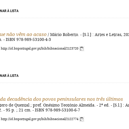
NAR À LISTA
ue não vêm ao acaso
/ Mário Roberto. - [S.l.] : Artes e Letras, 20
cm. - ISBN 978-989-53100-4-3
: http://id.bnportugal.gov.pt/bib/bibnacional/2123720
NAR À LISTA
da decadência dos povos peninsulares nos três últimos
ero de Quental ; pref. Onésimo Teotónio Almeida. - 2ª ed. - [S.l.] : A
2. - 95 p. ; 21 cm. - ISBN 978-989-53100-6-7
: http://id.bnportugal.gov.pt/bib/bibnacional/2122774