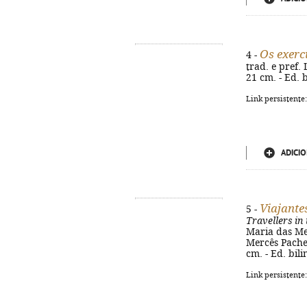
Os exerc
4 -
trad. e pref. 
21 cm. - Ed. 
Link persistente
ADICIO
Viajante
5 -
Travellers in
Maria das Mer
Mercês Pacheco.
cm. - Ed. bil
Link persistente