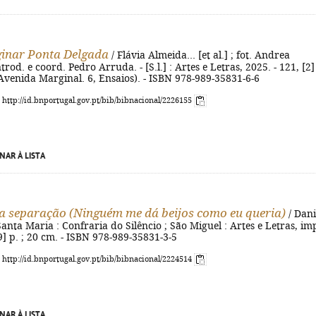
inar Ponta Delgada
/ Flávia Almeida... [et al.] ; fot. Andrea
trod. e coord. Pedro Arruda. - [S.l.] : Artes e Letras, 2025. - 121, [2] 
- (Avenida Marginal. 6, Ensaios). - ISBN 978-989-35831-6-6
: http://id.bnportugal.gov.pt/bib/bibnacional/2226155
NAR À LISTA
a separação (Ninguém me dá beijos como eu queria)
/ Dani
Santa Maria : Confraria do Silêncio ; São Miguel : Artes e Letras, im
[9] p. ; 20 cm. - ISBN 978-989-35831-3-5
: http://id.bnportugal.gov.pt/bib/bibnacional/2224514
NAR À LISTA