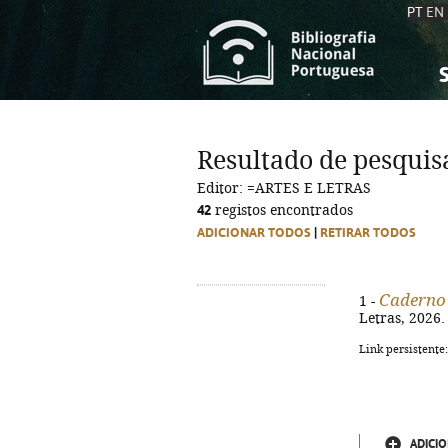
PT
EN
S
S
C
C
Resultado de pesquis
C
C
Editor: =ARTES E LETRAS
A
A
42
registos encontrados
ADICIONAR TODOS
|
RETIRAR TODOS
Caderno 
1 -
Letras, 2026.
Link persistente
ADICIO