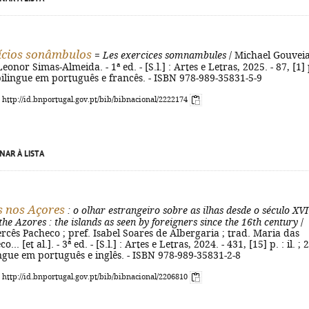
ícios sonâmbulos
=
Les exercices somnambules
/ Michael Gouveia
Leonor Simas-Almeida. - 1ª ed. - [S.l.] : Artes e Letras, 2025. - 87, [1] 
bilingue em português e francês. - ISBN 978-989-35831-5-9
: http://id.bnportugal.gov.pt/bib/bibnacional/2222174
NAR À LISTA
s nos Açores
: o olhar estrangeiro sobre as ilhas desde o século XVI
 the Azores
: the islands as seen by foreigners since the 16th century
/
cês Pacheco ; pref. Isabel Soares de Albergaria ; trad. Maria das
.. [et al.]. - 3ª ed. - [S.l.] : Artes e Letras, 2024. - 431, [15] p. : il. ; 
ingue em português e inglês. - ISBN 978-989-35831-2-8
: http://id.bnportugal.gov.pt/bib/bibnacional/2206810