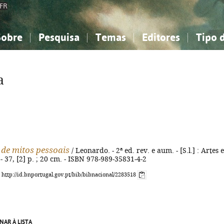
FR
Sobre
Pesquisa
Temas
Editores
Tipo 
obre a Bibliografia Nacional
imples
onhecimento, Informação...
onhecimento, Informação...
Combinada
A minha lista
Como utilizar
Filosofia, psicologia...
Filosofia, psicologia...
Perguntas frequente
a
iências sociais...
iências sociais...
Ciências exatas e naturais...
Ciências exatas e naturais...
rte, desporto...
rte, desporto...
Literatura, linguística...
Literatura, linguística...
de mitos pessoais
/ Leonardo. - 2ª ed. rev. e aum. - [S.l.] : Artes e
 - 37, [2] p. ; 20 cm. - ISBN 978-989-35831-4-2
: http://id.bnportugal.gov.pt/bib/bibnacional/2283518
NAR À LISTA