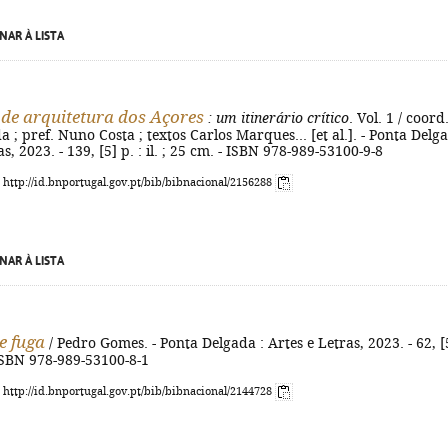
NAR À LISTA
 de arquitetura dos Açores
: um itinerário crítico
. Vol. 1 / coord
a ; pref. Nuno Costa ; textos Carlos Marques... [et al.]. - Ponta Delg
as, 2023. - 139, [5] p. : il. ; 25 cm. - ISBN 978-989-53100-9-8
: http://id.bnportugal.gov.pt/bib/bibnacional/2156288
NAR À LISTA
e fuga
/ Pedro Gomes. - Ponta Delgada : Artes e Letras, 2023. - 62, [
 ISBN 978-989-53100-8-1
: http://id.bnportugal.gov.pt/bib/bibnacional/2144728