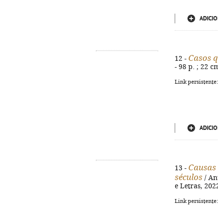
ADICIO
Casos q
12 -
- 98 p. ; 22 
Link persistente
ADICIO
Causas 
13 -
séculos
/ Ant
e Letras, 202
Link persistente