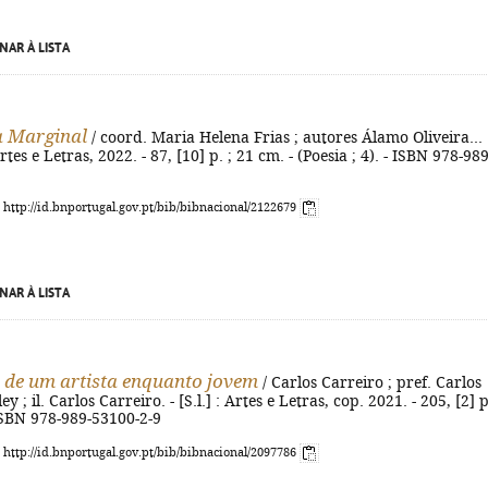
NAR À LISTA
a Marginal
/ coord. Maria Helena Frias ; autores Álamo Oliveira... 
: Artes e Letras, 2022. - 87, [10] p. ; 21 cm. - (Poesia ; 4). - ISBN 978-989
: http://id.bnportugal.gov.pt/bib/bibnacional/2122679
NAR À LISTA
 de um artista enquanto jovem
/ Carlos Carreiro ; pref. Carlos
y ; il. Carlos Carreiro. - [S.l.] : Artes e Letras, cop. 2021. - 205, [2] p
- ISBN 978-989-53100-2-9
: http://id.bnportugal.gov.pt/bib/bibnacional/2097786