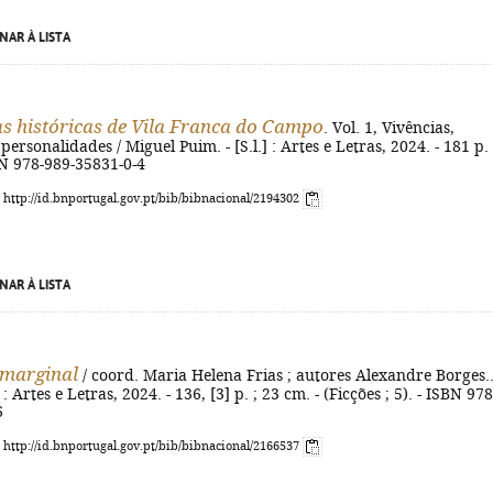
NAR À LISTA
 históricas de Vila Franca do Campo
. Vol. 1, Vivências,
ersonalidades / Miguel Puim. - [S.l.] : Artes e Letras, 2024. - 181 p. :
BN 978-989-35831-0-4
: http://id.bnportugal.gov.pt/bib/bibnacional/2194302
NAR À LISTA
 marginal
/ coord. Maria Helena Frias ; autores Alexandre Borges..
l.] : Artes e Letras, 2024. - 136, [3] p. ; 23 cm. - (Ficções ; 5). - ISBN 978
6
: http://id.bnportugal.gov.pt/bib/bibnacional/2166537