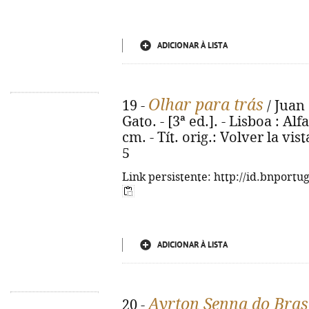
ADICIONAR À LISTA
Olhar para trás
19 -
/ Juan 
Gato. - [3ª ed.]. - Lisboa : Alf
cm. - Tít. orig.: Volver la vis
5
Link persistente: http://id.bnportu
ADICIONAR À LISTA
Ayrton Senna do Bras
20 -