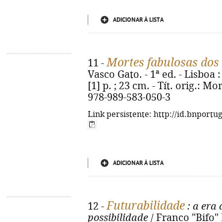
ADICIONAR À LISTA
Mortes fabulosas dos
11 -
Vasco Gato. - 1ª ed. - Lisboa 
[1] p. ; 23 cm. - Tít. orig.: M
978-989-583-050-3
Link persistente: http://id.bnportu
ADICIONAR À LISTA
Futurabilidade
12 -
: a era 
possibilidade
/ Franco "Bifo" 