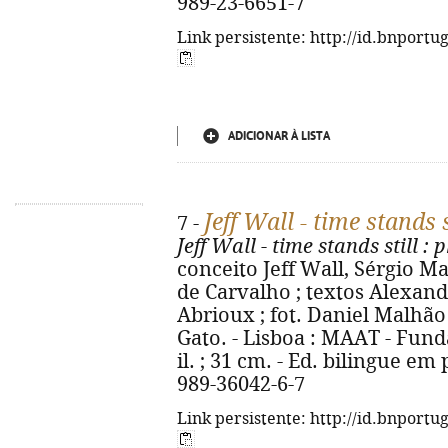
989-23-6651-7
Link persistente: http://id.bnportu
ADICIONAR À LISTA
Jeff Wall - time stands s
7 -
Jeff Wall - time stands still
: 
conceito Jeff Wall, Sérgio M
de Carvalho ; textos Alexan
Abrioux ; fot. Daniel Malhão
Gato. - Lisboa : MAAT - Funda
il. ; 31 cm. - Ed. bilingue em
989-36042-6-7
Link persistente: http://id.bnportu