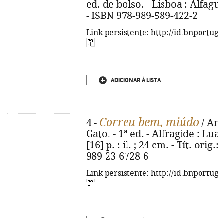
ed. de bolso. - Lisboa : Alfagu
- ISBN 978-989-589-422-2
Link persistente: http://id.bnportu
ADICIONAR À LISTA
Correu bem, miúdo
4 -
/ A
Gato. - 1ª ed. - Alfragide : Lua
[16] p. : il. ; 24 cm. - Tít. ori
989-23-6728-6
Link persistente: http://id.bnportu