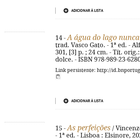
ADICIONAR À LISTA
A água do lago nunca
14 -
trad. Vasco Gato. - 1ª ed. - Al
301, [3] p. ; 24 cm. - Tít. ori
dolce. - ISBN 978-989-23-628
Link persistente: http://id.bnportu
ADICIONAR À LISTA
As perfeições
15 -
/ Vincenzo
- 1ª ed. - Lisboa : Elsinore, 202