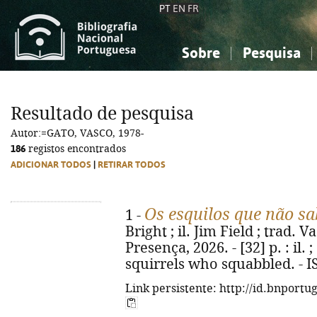
PT
EN
FR
Sobre
Pesquisa
Sobre a Bibliografia Nacional
Simples
Conhecimento, Informação...
Conhecimento, Informação...
Combinada
A
Resultado de pesquisa
Ciências sociais...
Ciências sociais...
Autor:=GATO, VASCO, 1978-
Arte, desporto...
Arte, desporto...
186
registos encontrados
ADICIONAR TODOS
|
RETIRAR TODOS
Os esquilos que não sa
1 -
Bright ; il. Jim Field ; trad. V
Presença, 2026. - [32] p. : il. ;
squirrels who squabbled. - I
Link persistente: http://id.bnportu