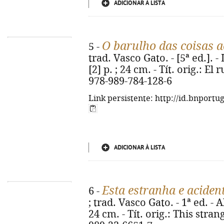
ADICIONAR À LISTA
O barulho das coisas a
5 -
trad. Vasco Gato. - [5ª ed.]. -
[2] p. ; 24 cm. - Tít. orig.: El
978-989-784-128-6
Link persistente: http://id.bnportu
ADICIONAR À LISTA
Esta estranha e aciden
6 -
; trad. Vasco Gato. - 1ª ed. - A
24 cm. - Tít. orig.: This stra