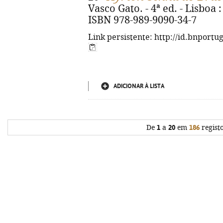
Vasco Gato. - 4ª ed. - Lisboa :
ISBN 978-989-9090-34-7
Link persistente: http://id.bnportu
ADICIONAR À LISTA
De
1
a
20
em
186
regist