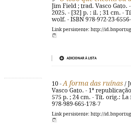
Jim Field ; trad. Vasco Gato. -
2025. - [32] p. : il. ; 31 cm. -
wolf. - ISBN 978-972-23-6556
Link persistente: http://id.bnportu
ADICIONAR À LISTA
A forma das ruínas
10 -
/ 
Vasco Gato. - 1ª republicação.
575 p. ; 24 cm. - Tít. orig.: L
978-989-665-178-7
Link persistente: http://id.bnportu