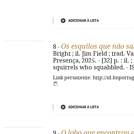
ADICIONAR À LISTA
Os esquilos que não sa
8 -
Bright ; il. Jim Field ; trad. V
Presença, 2025. - [32] p. : il. ;
squirrels who squabbled. - I
Link persistente: http://id.bnportu
ADICIONAR À LISTA
O lobo que encontrou 
9 -