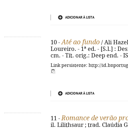
ADICIONAR À LISTA
Até ao fundo
10 -
/ Ali Haze
Loureiro. - 1ª ed. - [S.l.] : Des
cm. - Tít. orig.: Deep end. -
Link persistente: http://id.bnportu
ADICIONAR À LISTA
Romance de verão pr
11 -
il. Lilithsaur ; trad. Claúdia G