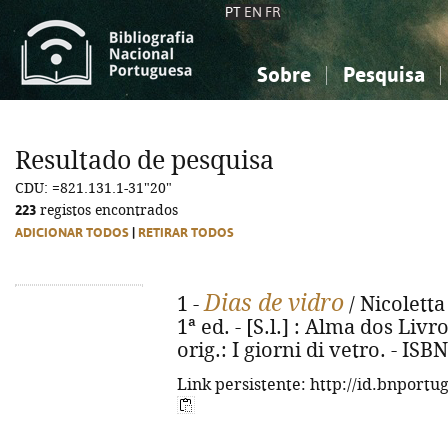
PT
EN
FR
Sobre
Pesquisa
Sobre a Bibliografia Nacional
Simples
Conhecimento, Informação...
Conhecimento, Informação...
Combinada
A
Resultado de pesquisa
Ciências sociais...
Ciências sociais...
CDU: =821.131.1-31"20"
Arte, desporto...
Arte, desporto...
223
registos encontrados
ADICIONAR TODOS
|
RETIRAR TODOS
Dias de vidro
1 -
/ Nicoletta
1ª ed. - [S.l.] : Alma dos Livro
orig.: I giorni di vetro. - IS
Link persistente: http://id.bnportu