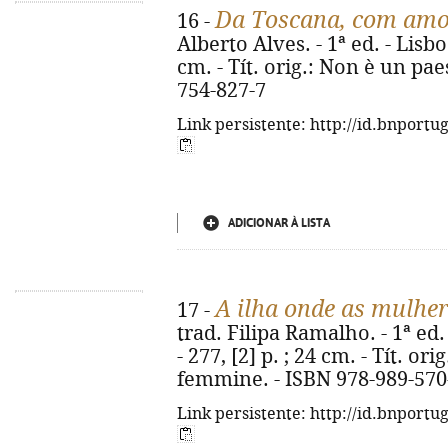
Da Toscana, com am
16 -
Alberto Alves. - 1ª ed. - Lisbo
cm. - Tít. orig.: Non è un pae
754-827-7
Link persistente: http://id.bnportu
ADICIONAR À LISTA
A ilha onde as mulhe
17 -
trad. Filipa Ramalho. - 1ª ed. 
- 277, [2] p. ; 24 cm. - Tít. or
femmine. - ISBN 978-989-570
Link persistente: http://id.bnportu