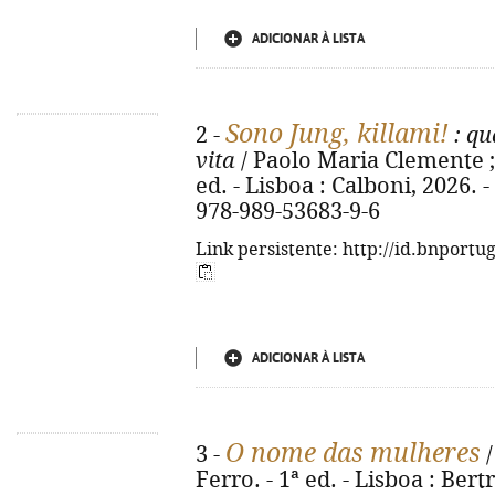
ADICIONAR À LISTA
Sono Jung, killami!
2 -
: qu
vita
/ Paolo Maria Clemente ; 
ed. - Lisboa : Calboni, 2026. - 
978-989-53683-9-6
Link persistente: http://id.bnportu
ADICIONAR À LISTA
O nome das mulheres
3 -
/
Ferro. - 1ª ed. - Lisboa : Bert