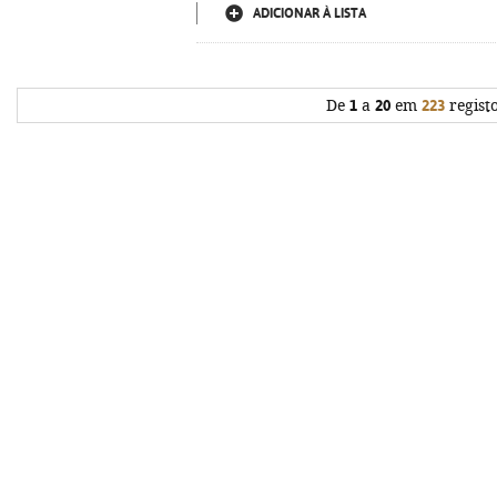
ADICIONAR À LISTA
De
1
a
20
em
223
regist