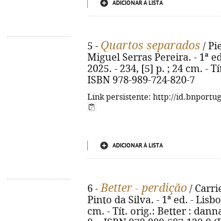
ADICIONAR À LISTA
Quartos separados
5 -
/ Pi
Miguel Serras Pereira. - 1ª ed
2025. - 234, [5] p. ; 24 cm. - 
ISBN 978-989-724-820-7
Link persistente: http://id.bnportu
ADICIONAR À LISTA
Better - perdição
6 -
/ Carri
Pinto da Silva. - 1ª ed. - Lisbo
cm. - Tít. orig.: Better : dan