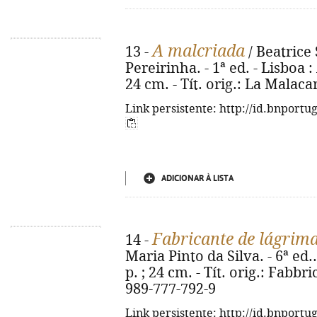
A malcriada
13 -
/ Beatrice 
Pereirinha. - 1ª ed. - Lisboa : 
24 cm. - Tít. orig.: La Malac
Link persistente: http://id.bnportu
ADICIONAR À LISTA
Fabricante de lágrim
14 -
Maria Pinto da Silva. - 6ª ed..
p. ; 24 cm. - Tít. orig.: Fabbr
989-777-792-9
Link persistente: http://id.bnportu