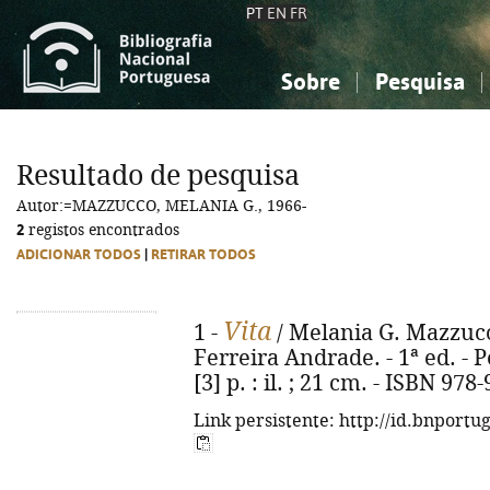
PT
EN
FR
Sobre
Pesquisa
Sobre a Bibliografia Nacional
Simples
Conhecimento, Informação...
Conhecimento, Informação...
Combinada
A
Resultado de pesquisa
Ciências sociais...
Ciências sociais...
Autor:=MAZZUCCO, MELANIA G., 1966-
Arte, desporto...
Arte, desporto...
2
registos encontrados
ADICIONAR TODOS
|
RETIRAR TODOS
Vita
1 -
/ Melania G. Mazzuco 
Ferreira Andrade. - 1ª ed. - P
[3] p. : il. ; 21 cm. - ISBN 97
Link persistente: http://id.bnportu