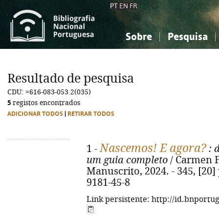
PT
EN
FR
Sobre
Pesquisa
Sobre a Bibliografia Nacional
Simples
Conhecimento, Informação...
Conhecimento, Informação...
Combinada
A
Resultado de pesquisa
Ciências sociais...
Ciências sociais...
CDU: =616-083-053.2(035)
Arte, desporto...
Arte, desporto...
5
registos encontrados
ADICIONAR TODOS
|
RETIRAR TODOS
Nascemos! E agora?
1 -
: 
um guia completo
/ Carmen Fe
Manuscrito, 2024. - 345, [20] p
9181-45-8
Link persistente: http://id.bnportu