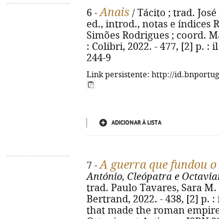
Anais
6 -
/ Tácito ; trad. Jos
ed., introd., notas e índices
Simões Rodrigues ; coord. Ma
: Colibri, 2022. - 477, [2] p. :
244-9
Link persistente: http://id.bnportu
ADICIONAR À LISTA
A guerra que fundou 
7 -
António, Cleópatra e Octavi
trad. Paulo Tavares, Sara M. Fe
Bertrand, 2022. - 438, [2] p. : 
that made the roman empire