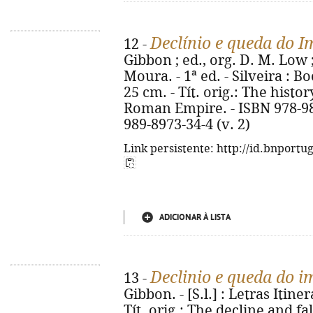
Declínio e queda do 
12 -
Gibbon ; ed., org. D. M. Low 
Moura. - 1ª ed. - Silveira : Bo
25 cm. - Tít. orig.: The histor
Roman Empire. - ISBN 978-989
989-8973-34-4 (v. 2)
Link persistente: http://id.bnportu
ADICIONAR À LISTA
Declinio e queda do 
13 -
Gibbon. - [S.l.] : Letras Itiner
Tít. orig.: The decline and fa