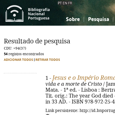
PT
EN
FR
Sobre
Pesquisa
Sobre a Bibliografia Nacional
Simples
Conhecimento, Informação...
Conhecimento, Informação...
Combinada
A
Resultado de pesquisa
Ciências sociais...
Ciências sociais...
CDU: =94(37)
Arte, desporto...
Arte, desporto...
54
registos encontrados
ADICIONAR TODOS
|
RETIRAR TODOS
Jesus e o Império Rom
1 -
vida e a morte de Cristo
/ Jam
Mata. - 1ª ed. - Lisboa : Bertra
Tít. orig.: The year God die
in 33 AD. - ISBN 978-972-25-
Link persistente: http://id.bnportu