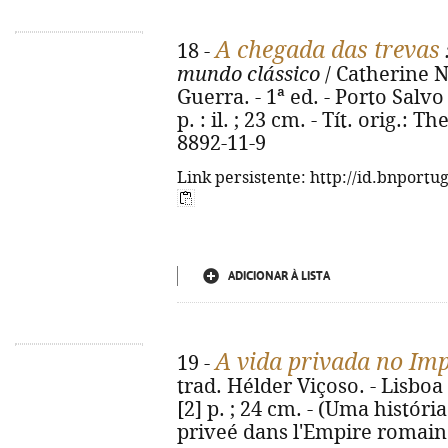
A chegada das trevas
18 -
mundo clássico
/ Catherine N
Guerra. - 1ª ed. - Porto Salvo
p. : il. ; 23 cm. - Tít. orig.:
8892-11-9
Link persistente: http://id.bnportu
ADICIONAR À LISTA
A vida privada no Im
19 -
trad. Hélder Viçoso. - Lisboa 
[2] p. ; 24 cm. - (Uma história d
priveé dans l'Empire romain.