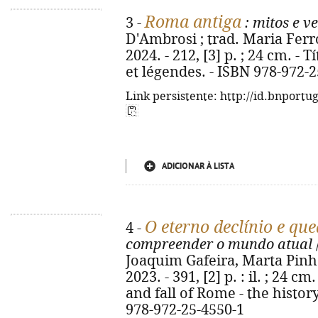
Roma antiga
3 -
: mitos e v
D'Ambrosi ; trad. Maria Ferro.
2024. - 212, [3] p. ; 24 cm. - 
et légendes. - ISBN 978-972-
Link persistente: http://id.bnportu
ADICIONAR À LISTA
O eterno declínio e qu
4 -
compreender o mundo atual
Joaquim Gafeira, Marta Pinho.
2023. - 391, [2] p. : il. ; 24 cm
and fall of Rome - the histor
978-972-25-4550-1