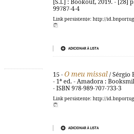
[S.l.] : Bookout, 2019. - [28] p
99787-4-4
Link persistente: http://id.bnportu
ADICIONAR À LISTA
O meu missal
15 -
/ Sérgio 
- 1ª ed. - Amadora : Booksmile,
- ISBN 978-989-707-733-3
Link persistente: http://id.bnportu
ADICIONAR À LISTA