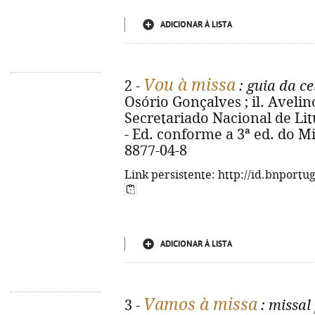
ADICIONAR À LISTA
Vou à missa
2 -
: guia da c
Osório Gonçalves ; il. Avelino 
Secretariado Nacional de Litur
- Ed. conforme a 3ª ed. do M
8877-04-8
Link persistente: http://id.bnportu
ADICIONAR À LISTA
Vamos à missa
3 -
: missal