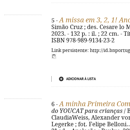
A missa em 3, 2, 1! An
5 -
Simão Cruz ; des. Cesare lo M
2023. - 132 p. : il. ; 22 cm. - 
ISBN 978-989-9134-23-2
Link persistente: http://id.bnportu
ADICIONAR À LISTA
A minha Primeira Co
6 -
do YOUCAT para crianças
/ 
ClaudiaWeiss, Alexander von
Legerke ; fot. Felipe Belloni...