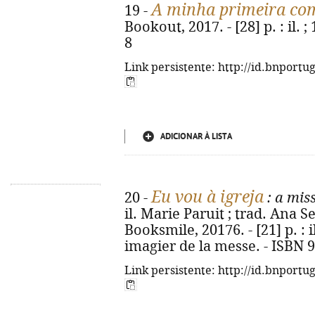
A minha primeira c
19 -
Bookout, 2017. - [28] p. : il. 
8
Link persistente: http://id.bnportu
ADICIONAR À LISTA
Eu vou à igreja
20 -
: a mis
il. Marie Paruit ; trad. Ana S
Booksmile, 20176. - [21] p. : il
imagier de la messe. - ISBN 
Link persistente: http://id.bnportu