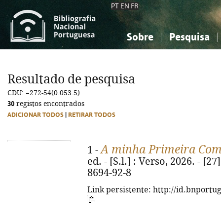
PT
EN
FR
Sobre
Pesquisa
Sobre a Bibliografia Nacional
Simples
Conhecimento, Informação...
Conhecimento, Informação...
Combinada
A
Resultado de pesquisa
Ciências sociais...
Ciências sociais...
CDU: =272-54(0.053.5)
Arte, desporto...
Arte, desporto...
30
registos encontrados
ADICIONAR TODOS
|
RETIRAR TODOS
A minha Primeira Co
1 -
ed. - [S.l.] : Verso, 2026. - [27
8694-92-8
Link persistente: http://id.bnportu