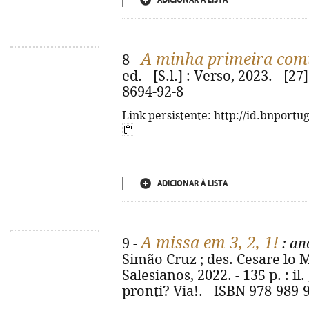
ADICIONAR À LISTA
A minha primeira co
8 -
ed. - [S.l.] : Verso, 2023. - [27
8694-92-8
Link persistente: http://id.bnportu
ADICIONAR À LISTA
A missa em 3, 2, 1!
9 -
: an
Simão Cruz ; des. Cesare lo M
Salesianos, 2022. - 135 p. : il.
pronti? Via!. - ISBN 978-989-