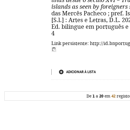
ilhas desde o século XVI
=
Tra
islands as seen by foreigners
das Mercês Pacheco ; pref. Is
[S.l.] : Artes e Letras, D.L. 2020
Ed. bilingue em português e 
4
Link persistente: http://id.bnportu
ADICIONAR À LISTA
De
1
a
20
em
42
registo