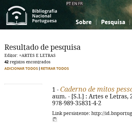
PT
EN
FR
Sobre
Pesquisa
Sobre a Bibliografia Nacional
Simples
Conhecimento, Informação...
Conhecimento, Informação...
Combinada
A
Resultado de pesquisa
Ciências sociais...
Ciências sociais...
Editor: =ARTES E LETRAS
Arte, desporto...
Arte, desporto...
42
registos encontrados
ADICIONAR TODOS
|
RETIRAR TODOS
Caderno de mitos pess
1 -
aum. - [S.l.] : Artes e Letras, 
978-989-35831-4-2
Link persistente: http://id.bnportu