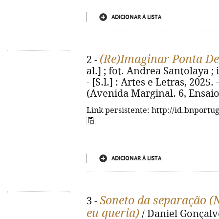
ADICIONAR À LISTA
(Re)Imaginar Ponta D
2 -
al.] ; fot. Andrea Santolaya 
- [S.l.] : Artes e Letras, 2025. -
(Avenida Marginal. 6, Ensaio
Link persistente: http://id.bnportu
ADICIONAR À LISTA
Soneto da separação (
3 -
eu queria)
/ Daniel Gonçalve