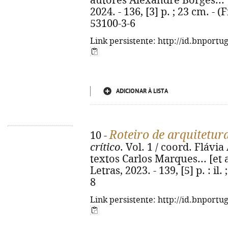
autores Alexandre Borges... [et
2024. - 136, [3] p. ; 23 cm. - (
53100-3-6
Link persistente: http://id.bnportu
ADICIONAR À LISTA
Roteiro de arquitetur
10 -
crítico
. Vol. 1 / coord. Flávi
textos Carlos Marques... [et a
Letras, 2023. - 139, [5] p. : i
8
Link persistente: http://id.bnportu