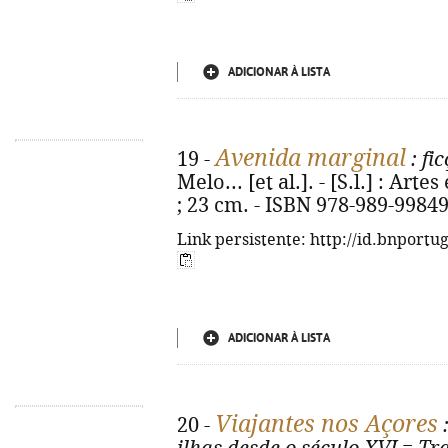
ADICIONAR À LISTA
Avenida marginal
19 -
: fi
Melo... [et al.]. - [S.l.] : Artes
; 23 cm. - ISBN 978-989-99849
Link persistente: http://id.bnportu
ADICIONAR À LISTA
Viajantes nos Açores
20 -
: