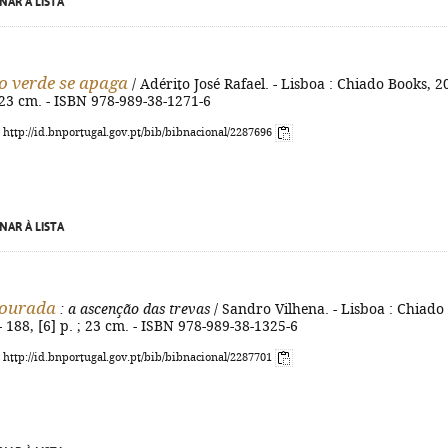
NAR À LISTA
 verde se apaga
/ Adérito José Rafael. - Lisboa : Chiado Books, 2
 ; 23 cm. - ISBN 978-989-38-1271-6
: http://id.bnportugal.gov.pt/bib/bibnacional/2287696
NAR À LISTA
dourada
: a ascenção das trevas
/ Sandro Vilhena. - Lisboa : Chiado
- 188, [6] p. ; 23 cm. - ISBN 978-989-38-1325-6
: http://id.bnportugal.gov.pt/bib/bibnacional/2287701