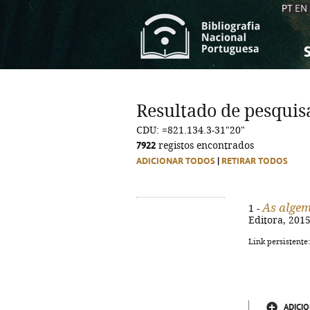
PT
EN
S
S
C
C
Resultado de pesquis
C
C
CDU: =821.134.3-31"20"
A
A
7922
registos encontrados
ADICIONAR TODOS
|
RETIRAR TODOS
As algem
1 -
Editora, 2015.
Link persistente
ADICIO