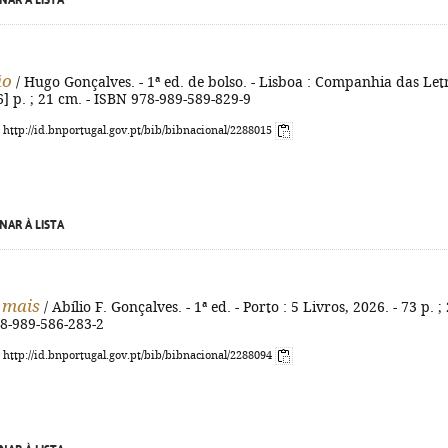
NAR À LISTA
ão
/ Hugo Gonçalves. - 1ª ed. de bolso. - Lisboa : Companhia das Let
[6] p. ; 21 cm. - ISBN 978-989-589-829-9
: http://id.bnportugal.gov.pt/bib/bibnacional/2288015
NAR À LISTA
 mais
/ Abílio F. Gonçalves. - 1ª ed. - Porto : 5 Livros, 2026. - 73 p. ;
78-989-586-283-2
: http://id.bnportugal.gov.pt/bib/bibnacional/2288094