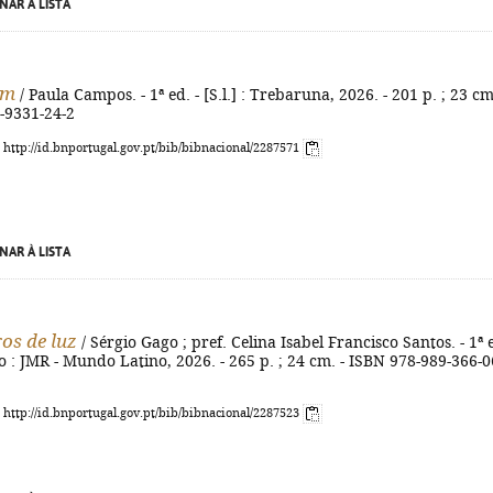
NAR À LISTA
um
/ Paula Campos. - 1ª ed. - [S.l.] : Trebaruna, 2026. - 201 p. ; 23 cm
-9331-24-2
: http://id.bnportugal.gov.pt/bib/bibnacional/2287571
NAR À LISTA
os de luz
/ Sérgio Gago ; pref. Celina Isabel Francisco Santos. - 1ª e
o : JMR - Mundo Latino, 2026. - 265 p. ; 24 cm. - ISBN 978-989-366-0
: http://id.bnportugal.gov.pt/bib/bibnacional/2287523