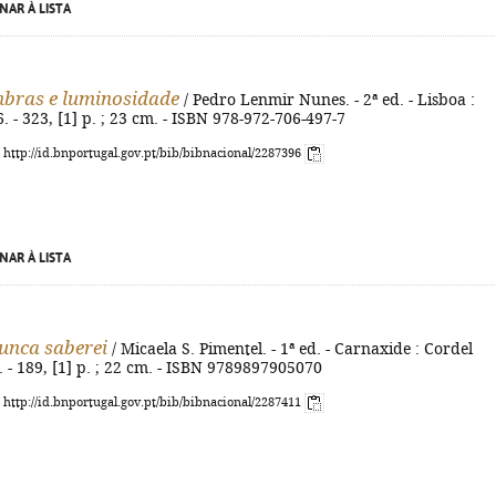
NAR À LISTA
mbras e luminosidade
/ Pedro Lenmir Nunes. - 2ª ed. - Lisboa :
. - 323, [1] p. ; 23 cm. - ISBN 978-972-706-497-7
: http://id.bnportugal.gov.pt/bib/bibnacional/2287396
NAR À LISTA
unca saberei
/ Micaela S. Pimentel. - 1ª ed. - Carnaxide : Cordel
. - 189, [1] p. ; 22 cm. - ISBN 9789897905070
: http://id.bnportugal.gov.pt/bib/bibnacional/2287411