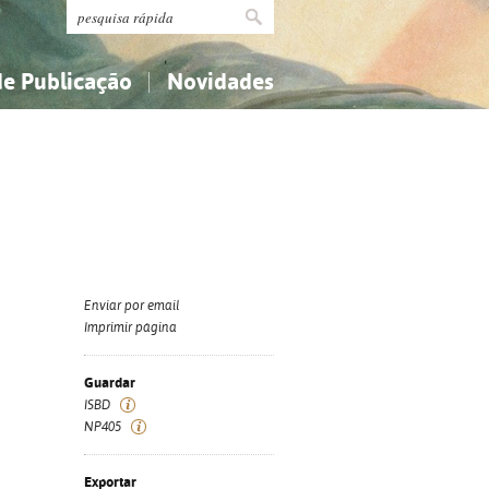
de Publicação
Novidades
s
Religião...
Religião...
Ciências aplicadas...
Ciências aplicadas...
História, geografia, biografias...
História, geografia, biografias...
Enviar por email
Imprimir página
Guardar
ISBD
NP405
Exportar