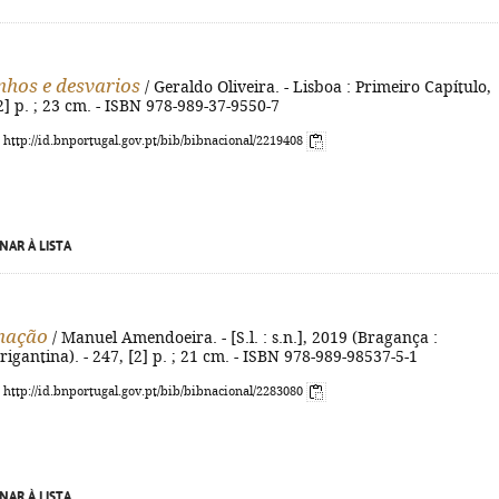
nhos e desvarios
/ Geraldo Oliveira. - Lisboa : Primeiro Capítulo,
[2] p. ; 23 cm. - ISBN 978-989-37-9550-7
: http://id.bnportugal.gov.pt/bib/bibnacional/2219408
NAR À LISTA
nação
/ Manuel Amendoeira. - [S.l. : s.n.], 2019 (Bragança :
rigantina). - 247, [2] p. ; 21 cm. - ISBN 978-989-98537-5-1
: http://id.bnportugal.gov.pt/bib/bibnacional/2283080
NAR À LISTA