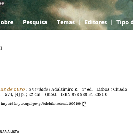
FR
Sobre
Pesquisa
Temas
Editores
Tipo 
obre a Bibliografia Nacional
imples
onhecimento, Informação...
onhecimento, Informação...
Combinada
A minha lista
Como utilizar
Filosofia, psicologia...
Filosofia, psicologia...
Perguntas frequente
a
iências sociais...
iências sociais...
Ciências exatas e naturais...
Ciências exatas e naturais...
rte, desporto...
rte, desporto...
Literatura, linguística...
Literatura, linguística...
as de ouro
: a verdade
/ Adalzimiro R. - 1ª ed. - Lisboa : Chiado
 - 574, [4] p. ; 22 cm. - (Bios). - ISBN 978-989-51-2381-0
: http://id.bnportugal.gov.pt/bib/bibnacional/1902199
NAR À LISTA