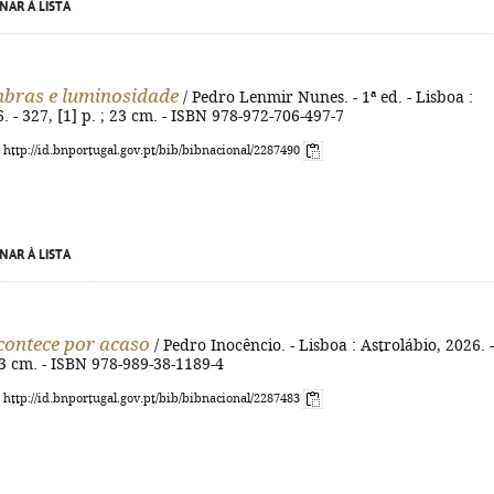
NAR À LISTA
mbras e luminosidade
/ Pedro Lenmir Nunes. - 1ª ed. - Lisboa :
. - 327, [1] p. ; 23 cm. - ISBN 978-972-706-497-7
: http://id.bnportugal.gov.pt/bib/bibnacional/2287490
NAR À LISTA
ontece por acaso
/ Pedro Inocêncio. - Lisboa : Astrolábio, 2026. -
 23 cm. - ISBN 978-989-38-1189-4
: http://id.bnportugal.gov.pt/bib/bibnacional/2287483