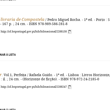
 livraria de Compostela
/ Pedro Miguel Rocha. - 1ª ed. - Porto : 5
 - 167 p. ; 24 cm. - ISBN 978-989-586-281-8
: http://id.bnportugal.gov.pt/bib/bibnacional/2288158
NAR À LISTA
r
. Vol.1, Perfeita / Rafaela Guido. - 1ª ed. - Lisboa : Livros Horizonte
 : il. ; 24 cm. - (Horizonte de ficção). - ISBN 978-972-24-2185-0
: http://id.bnportugal.gov.pt/bib/bibnacional/2288247