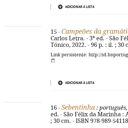
ADICIONAR À LISTA
Campeões da gramáti
15 -
Carlos Letra. - 3ª ed. - São 
Tónico, 2022. - 96 p. : il. ; 3
Link persistente: http://id.bnportu
ADICIONAR À LISTA
Sebentinha
16 -
: português
ed. - São Félix da Marinha : A
; 30 cm. - ISBN 978-989-54118