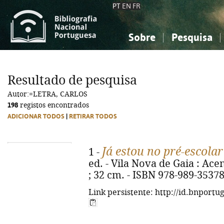
PT
EN
FR
Sobre
Pesquisa
Sobre a Bibliografia Nacional
Simples
Conhecimento, Informação...
Conhecimento, Informação...
Combinada
A
Resultado de pesquisa
Ciências sociais...
Ciências sociais...
Autor:=LETRA, CARLOS
Arte, desporto...
Arte, desporto...
198
registos encontrados
ADICIONAR TODOS
|
RETIRAR TODOS
Já estou no pré-escolar
1 -
ed. - Vila Nova de Gaia : Acent
; 32 cm. - ISBN 978-989-35378
Link persistente: http://id.bnportu