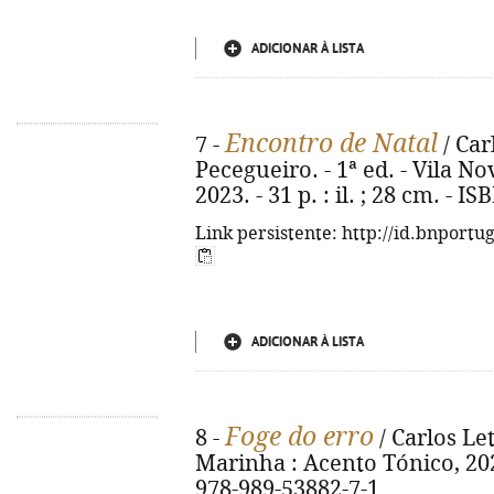
ADICIONAR À LISTA
Encontro de Natal
7 -
/ Car
Pecegueiro. - 1ª ed. - Vila N
2023. - 31 p. : il. ; 28 cm. - 
Link persistente: http://id.bnportu
ADICIONAR À LISTA
Foge do erro
8 -
/ Carlos Let
Marinha : Acento Tónico, 2023.
978-989-53882-7-1