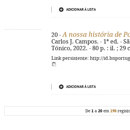
ADICIONAR À LISTA
A nossa história de P
20 -
Carlos J. Campos. - 1ª ed. - 
Tónico, 2022. - 80 p. : il. ; 2
Link persistente: http://id.bnportu
ADICIONAR À LISTA
De
1
a
20
em
198
regist