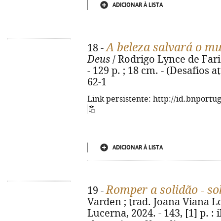
ADICIONAR À LISTA
A beleza salvará o m
18 -
Deus
/ Rodrigo Lynce de Faria
- 129 p. ; 18 cm. - (Desafios a
62-1
Link persistente: http://id.bnportu
ADICIONAR À LISTA
Romper a solidão - so
19 -
Varden ; trad. Joana Viana Lop
Lucerna, 2024. - 143, [1] p. : il