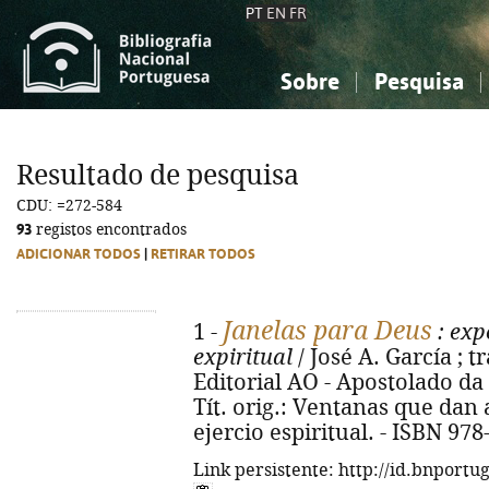
PT
EN
FR
Sobre
Pesquisa
Sobre a Bibliografia Nacional
Simples
Conhecimento, Informação...
Conhecimento, Informação...
Combinada
A
Resultado de pesquisa
Ciências sociais...
Ciências sociais...
CDU: =272-584
Arte, desporto...
Arte, desporto...
93
registos encontrados
ADICIONAR TODOS
|
RETIRAR TODOS
Janelas para Deus
1 -
: exp
expiritual
/ José A. García ; t
Editorial AO - Apostolado da O
Tít. orig.: Ventanas que dan
ejercio espiritual. - ISBN 97
Link persistente: http://id.bnportu