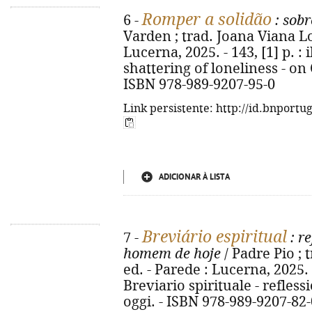
Romper a solidão
6 -
: sobr
Varden ; trad. Joana Viana Lop
Lucerna, 2025. - 143, [1] p. : il
shattering of loneliness - o
ISBN 978-989-9207-95-0
Link persistente: http://id.bnportu
ADICIONAR À LISTA
Breviário espiritual
7 -
: r
homem de hoje
/ Padre Pio ; 
ed. - Parede : Lucerna, 2025. - 
Breviario spirituale - refless
oggi. - ISBN 978-989-9207-82-