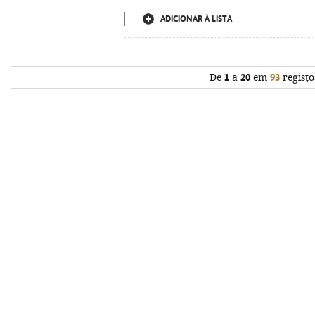
ADICIONAR À LISTA
De
1
a
20
em
93
registo