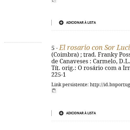
ADICIONAR À LISTA
El rosario con Sor Luc
5 -
(Coimbra) ; trad. Franky Poss
de Canaveses : Carmelo, D.L. 20
Tít. orig.: O rosário com a I
225-1
Link persistente: http://id.bnportu
ADICIONAR À LISTA