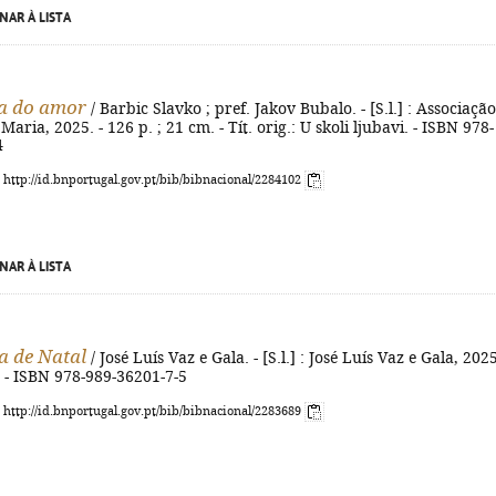
NAR À LISTA
la do amor
/ Barbic Slavko ; pref. Jakov Bubalo. - [S.l.] : Associação
ria, 2025. - 126 p. ; 21 cm. - Tít. orig.: U skoli ljubavi. - ISBN 978-
4
: http://id.bnportugal.gov.pt/bib/bibnacional/2284102
NAR À LISTA
a de Natal
/ José Luís Vaz e Gala. - [S.l.] : José Luís Vaz e Gala, 2025
. - ISBN 978-989-36201-7-5
: http://id.bnportugal.gov.pt/bib/bibnacional/2283689