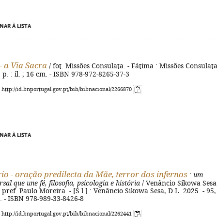
NAR À LISTA
- a Via Sacra
/ fot. Missões Consulata. - Fátima : Missões Consulata
] p. : il. ; 16 cm. - ISBN 978-972-8265-37-3
: http://id.bnportugal.gov.pt/bib/bibnacional/2266870
NAR À LISTA
io - oração predilecta da Mãe, terror dos infernos
: um
sal que une fé, filosofia, psicologia e história
/ Venâncio Sikowa Sesa
 pref. Paulo Moreira. - [S.l.] : Venâncio Sikowa Sesa, D.L. 2025. - 95,
cm. - ISBN 978-989-33-8426-8
: http://id.bnportugal.gov.pt/bib/bibnacional/2262441