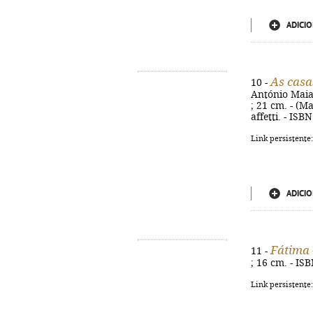
ADICIO
As casa
10 -
António Maia d
; 21 cm. - (Ma
affetti. - IS
Link persistente
ADICIO
Fátima 
11 -
; 16 cm. - IS
Link persistente