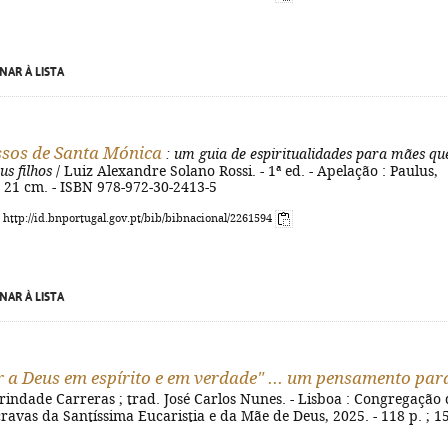
NAR À LISTA
sos de Santa Mónica
: um guia de espiritualidades para mães qu
us filhos
/ Luiz Alexandre Solano Rossi. - 1ª ed. - Apelação : Paulus,
 ; 21 cm. - ISBN 978-972-30-2413-5
: http://id.bnportugal.gov.pt/bib/bibnacional/2261594
NAR À LISTA
 a Deus em espírito e em verdade" ... um pensamento par
rindade Carreras ; trad. José Carlos Nunes. - Lisboa : Congregação 
cravas da Santíssima Eucaristia e da Mãe de Deus, 2025. - 118 p. ; 1