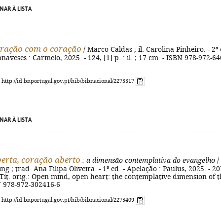
NAR À LISTA
oração com o coração
/ Marco Caldas ; il. Carolina Pinheiro. - 2ª 
naveses : Carmelo, 2025. - 124, [1] p. : il. ; 17 cm. - ISBN 978-972-64
: http://id.bnportugal.gov.pt/bib/bibnacional/2275517
NAR À LISTA
erta, coração aberto
: a dimensão contemplativa do evangelho
/
g ; trad. Ana Filipa Oliveira. - 1ª ed. - Apelação : Paulus, 2025. - 20
. - Tít. orig.: Open mind, open heart: the contemplative dimension of 
N 978-972-302416-6
: http://id.bnportugal.gov.pt/bib/bibnacional/2275409