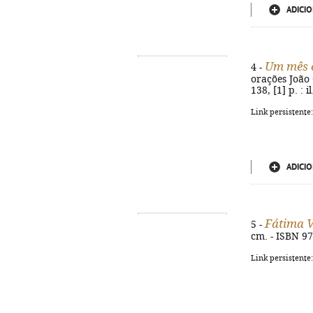
ADICIO
Um mês 
4 -
orações João C
138, [1] p. : 
Link persistente
ADICIO
Fátima V
5 -
cm. - ISBN 9
Link persistente