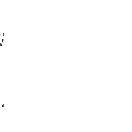
ad.
] p.
li
 il.