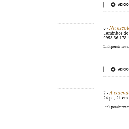
ADICIO
Na esco
6 -
Caminhos de Ma
9958-36-178-
Link persistente
ADICIO
A calend
7 -
24 p. ; 21 cm
Link persistente