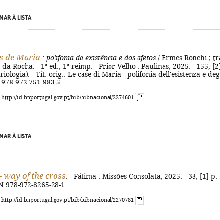
NAR À LISTA
s de Maria
: polifonia da existência e dos afetos
/ Ermes Ronchi ; tr
a Rocha. - 1ª ed., 1ª reimp. - Prior Velho : Paulinas, 2025. - 155, [2
riologia). - Tít. orig.: Le case di Maria - polifonia dell'esistenza e deg
BN 978-972-751-983-5
: http://id.bnportugal.gov.pt/bib/bibnacional/2274601
NAR À LISTA
- way of the cross
. - Fátima : Missões Consolata, 2025. - 38, [1] p. :
BN 978-972-8265-28-1
: http://id.bnportugal.gov.pt/bib/bibnacional/2270781