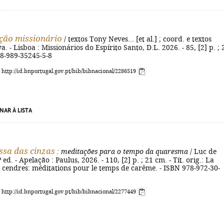
ção missionário
/ textos Tony Neves... [et al.] ; coord. e textos
a. - Lisboa : Missionários do Espírito Santo, D.L. 2026. - 85, [2] p. ; 
78-989-35245-5-8
: http://id.bnportugal.gov.pt/bib/bibnacional/2286519
NAR À LISTA
sa das cinzas
: meditações para o tempo da quaresma
/ Luc de
1ª ed. - Apelação : Paulus, 2026. - 110, [2] p. ; 21 cm. - Tít. orig.: La
 cendres: méditations pour le temps de carême. - ISBN 978-972-30-
: http://id.bnportugal.gov.pt/bib/bibnacional/2277449