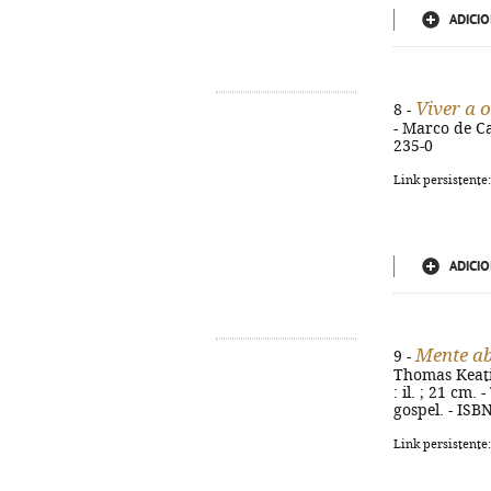
ADICIO
Viver a 
8 -
- Marco de Ca
235-0
Link persistente
ADICIO
Mente ab
9 -
Thomas Keatin
: il. ; 21 cm
gospel. - ISB
Link persistente