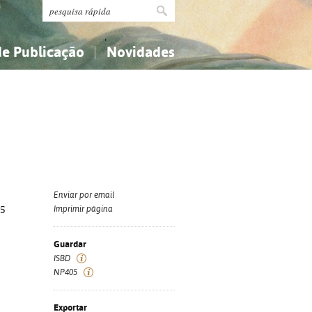
de Publicação
Novidades
s
Religião...
Religião...
Ciências aplicadas...
Ciências aplicadas...
História, geografia, biografias...
História, geografia, biografias...
Enviar por email
15
Imprimir página
Guardar
ISBD
NP405
Exportar