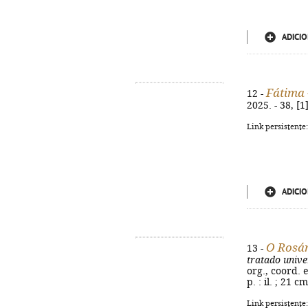
ADICIO
Fátima 
12 -
2025. - 38, [1
Link persistente
ADICIO
O Rosár
13 -
tratado univer
org., coord. e
p. : il. ; 21 
Link persistente