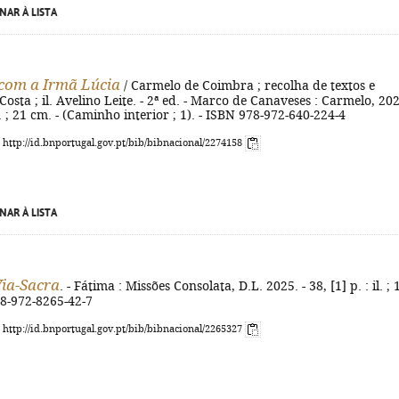
NAR À LISTA
com a Irmã Lúcia
/ Carmelo de Coimbra ; recolha de textos e
osta ; il. Avelino Leite. - 2ª ed. - Marco de Canaveses : Carmelo, 202
il. ; 21 cm. - (Caminho interior ; 1). - ISBN 978-972-640-224-4
: http://id.bnportugal.gov.pt/bib/bibnacional/2274158
NAR À LISTA
ia-Sacra
. - Fátima : Missões Consolata, D.L. 2025. - 38, [1] p. : il. ; 
78-972-8265-42-7
: http://id.bnportugal.gov.pt/bib/bibnacional/2265327