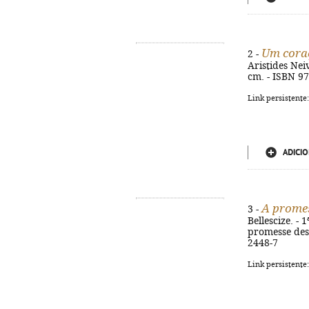
Um cora
2 -
Aristides Neiv
cm. - ISBN 9
Link persistente
ADICIO
A promes
3 -
Bellescize. - 
promesse des
2448-7
Link persistente