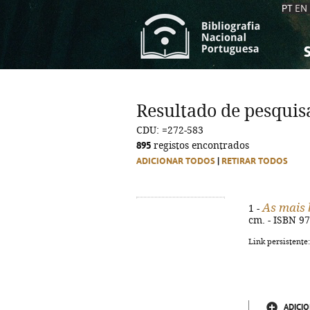
PT
EN
S
S
C
C
Resultado de pesquis
C
C
CDU: =272-583
A
A
895
registos encontrados
ADICIONAR TODOS
|
RETIRAR TODOS
As mais 
1 -
cm. - ISBN 9
Link persistente
ADICIO