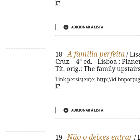
ADICIONAR À LISTA
A família perfeita
18 -
/ Lis
Cruz. - 4ª ed. - Lisboa : Planet
Tít. orig.: The family upstair
Link persistente: http://id.bnportu
ADICIONAR À LISTA
Não o deixes entrar
19 -
/ 