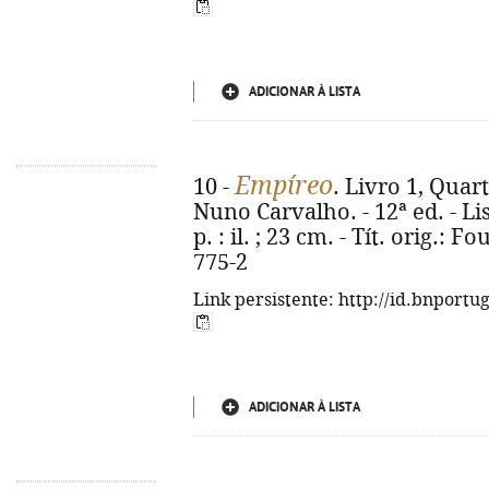
ADICIONAR À LISTA
Empíreo
10 -
. Livro 1, Quar
Nuno Carvalho. - 12ª ed. - Lis
p. : il. ; 23 cm. - Tít. orig.:
775-2
Link persistente: http://id.bnportu
ADICIONAR À LISTA