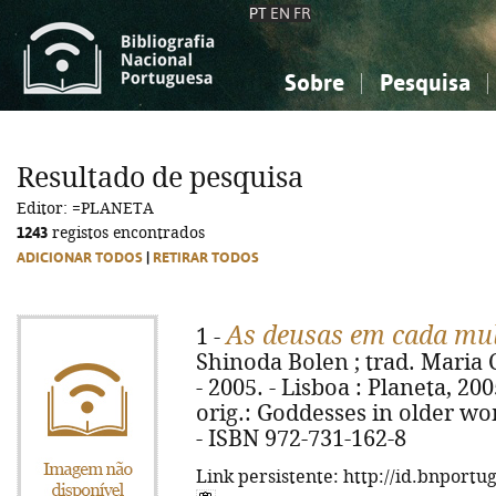
PT
EN
FR
Sobre
Pesquisa
Sobre a Bibliografia Nacional
Simples
Conhecimento, Informação...
Conhecimento, Informação...
Combinada
A
Resultado de pesquisa
Ciências sociais...
Ciências sociais...
Editor: =PLANETA
Arte, desporto...
Arte, desporto...
1243
registos encontrados
ADICIONAR TODOS
|
RETIRAR TODOS
As deusas em cada mu
1 -
Shinoda Bolen ; trad. Maria 
- 2005. - Lisboa : Planeta, 2005.
orig.: Goddesses in older wom
- ISBN 972-731-162-8
Link persistente: http://id.bnportu