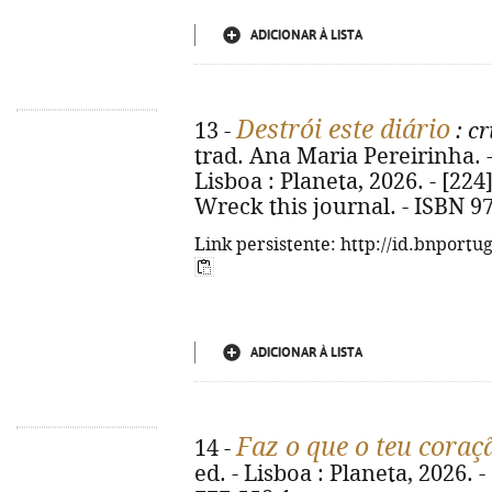
ADICIONAR À LISTA
Destrói este diário
13 -
: cr
trad. Ana Maria Pereirinha. -
Lisboa : Planeta, 2026. - [224] p
Wreck this journal. - ISBN 9
Link persistente: http://id.bnportu
ADICIONAR À LISTA
Faz o que o teu coraç
14 -
ed. - Lisboa : Planeta, 2026. -