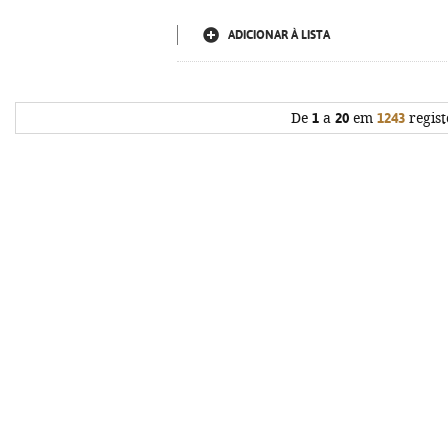
ADICIONAR À LISTA
De
1
a
20
em
1243
regist