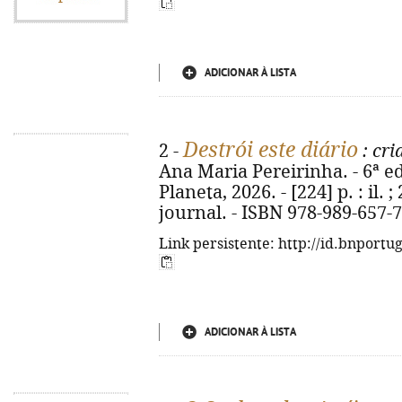
ADICIONAR À LISTA
Destrói este diário
2 -
: cri
Ana Maria Pereirinha. - 6ª ed
Planeta, 2026. - [224] p. : il. 
journal. - ISBN 978-989-657-
Link persistente: http://id.bnportu
ADICIONAR À LISTA