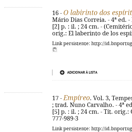
O labirinto dos espíri
16 -
Mário Dias Correia. - 4ª ed. - 
[2] p. : il. ; 24 cm. - (Cemitér
orig.: El laberinto de los esp
Link persistente: http://id.bnportu
ADICIONAR À LISTA
Empíreo
17 -
. Vol. 3, Temp
; trad. Nuno Carvalho. - 4ª ed.
[5] p. : il. ; 24 cm. - Tít. ori
777-989-3
Link persistente: http://id.bnportu