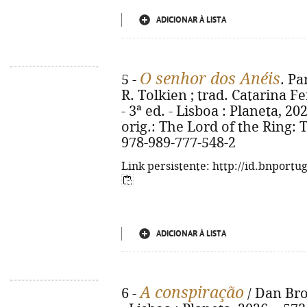
ADICIONAR À LISTA
O senhor dos Anéis
5 -
. Pa
R. Tolkien ; trad. Catarina F
- 3ª ed. - Lisboa : Planeta, 2026.
orig.: The Lord of the Ring: 
978-989-777-548-2
Link persistente: http://id.bnportu
ADICIONAR À LISTA
A conspiração
6 -
/ Dan Bro