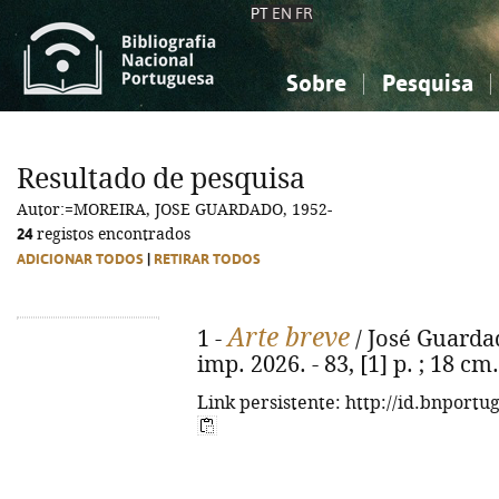
PT
EN
FR
Sobre
Pesquisa
Sobre a Bibliografia Nacional
Simples
Conhecimento, Informação...
Conhecimento, Informação...
Combinada
A
Resultado de pesquisa
Ciências sociais...
Ciências sociais...
Autor:=MOREIRA, JOSE GUARDADO, 1952-
Arte, desporto...
Arte, desporto...
24
registos encontrados
ADICIONAR TODOS
|
RETIRAR TODOS
Arte breve
1 -
/ José Guardad
imp. 2026. - 83, [1] p. ; 18 cm. 
Link persistente: http://id.bnportu