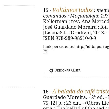
Voltámos todos
15 -
: memó
comandos
: Moçambique 197
Kellerman ; rev. Ana Merced
José Guardado Moreira ; fot. 
[LisboaS.l. : Gradiva], 2013. - 24
ISBN 978-989-98510-0-9
Link persistente: http://id.bnportu
ADICIONAR À LISTA
A balada do café trist
16 -
Guardado Moreira. - 2ª ed. - 
75, [2] p. ; 23 cm. - (Obras lit
orig.: The ballad of the sad 