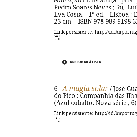
educação
/ Luís Souta ; pref
Pedro Soares Neves ; fot. Lu
Eva Costa. - 1ª ed. - Lisboa : Ex
23 cm. - ISBN 978-989-9198-3
Link persistente: http://id.bnportu
ADICIONAR À LISTA
A magia solar
6 -
/ José Gua
do Pico : Companhia das Ilhas,
(Azul cobalto. Nova série ; 6
Link persistente: http://id.bnportu