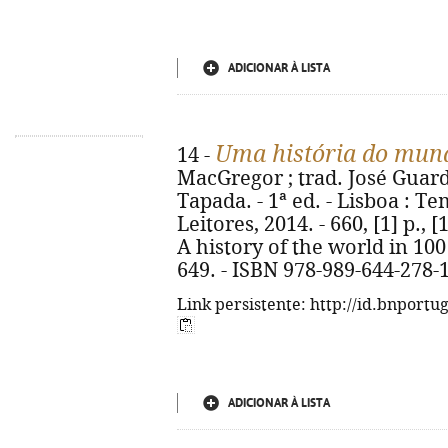
ADICIONAR À LISTA
Uma história do mund
14 -
MacGregor ; trad. José Guar
Tapada. - 1ª ed. - Lisboa : T
Leitores, 2014. - 660, [1] p., [16]
A history of the world in 100 
649. - ISBN 978-989-644-278-
Link persistente: http://id.bnportu
ADICIONAR À LISTA