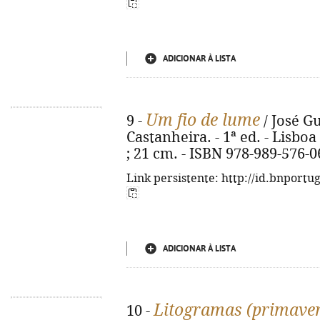
ADICIONAR À LISTA
Um fio de lume
9 -
/ José G
Castanheira. - 1ª ed. - Lisboa 
; 21 cm. - ISBN 978-989-576-0
Link persistente: http://id.bnportu
ADICIONAR À LISTA
Litogramas (primave
10 -