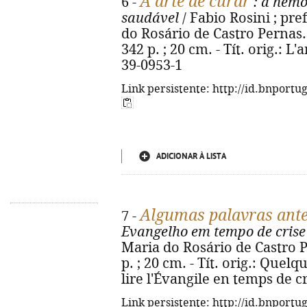
A arte de curar
6 -
: a hemo
saudável
/ Fabio Rosini ; pr
do Rosário de Castro Pernas. -
342 p. ; 20 cm. - Tít. orig.: L
39-0953-1
Link persistente: http://id.bnportu
ADICIONAR À LISTA
Algumas palavras ante
7 -
Evangelho em tempo de crise
Maria do Rosário de Castro Pe
p. ; 20 cm. - Tít. orig.: Quel
lire l'Évangile en temps de c
Link persistente: http://id.bnportu