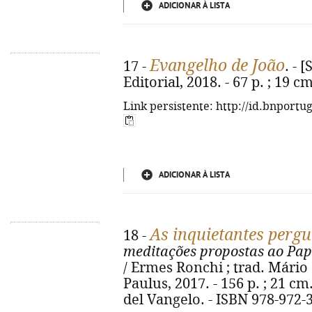
ADICIONAR À LISTA
Evangelho de João
17 -
. - 
Editorial, 2018. - 67 p. ; 19 
Link persistente: http://id.bnportu
ADICIONAR À LISTA
As inquietantes perg
18 -
meditações propostas ao Pap
/ Ermes Ronchi ; trad. Mário d
Paulus, 2017. - 156 p. ; 21 c
del Vangelo. - ISBN 978-972-