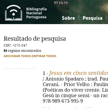
PT
EN
FR
Sobre
Pesquisa
Sobre a Bibliografia Nacional
Simples
Conhecimento, Informação...
Conhecimento, Informação...
Combinada
A
Resultado de pesquisa
Ciências sociais...
Ciências sociais...
CDU: =272-247
Arte, desporto...
Arte, desporto...
84
registos encontrados
ADICIONAR TODOS
|
RETIRAR TODOS
Jesus em cinco sentido
1 -
/ Antonio Spadaro ; trad. Pau
Cavani. - Prior Velho : Paulina
(Poéticas do viver crente. Lin
Gesú in cinque sensi - un rac
978-989-673-995-9