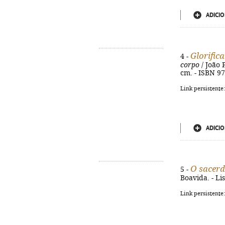
ADICIO
Glorific
4 -
corpo
/ João P
cm. - ISBN 9
Link persistente
ADICIO
O sacerd
5 -
Boavida. - Lis
Link persistente