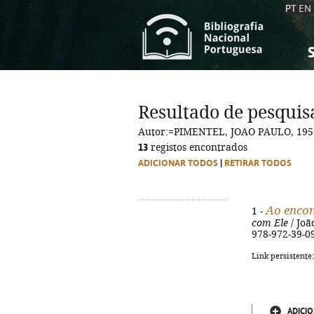
PT
EN
S
S
C
C
Resultado de pesquis
C
C
Autor:=PIMENTEL, JOAO PAULO, 195
A
A
13
registos encontrados
ADICIONAR TODOS
|
RETIRAR TODOS
Ao encon
1 -
com Ele
/ Joã
978-972-39-0
Link persistente
ADICIO