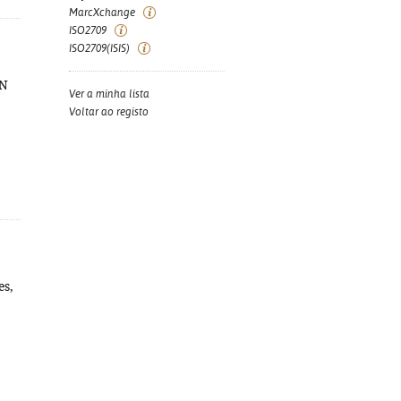
MarcXchange
ISO2709
ISO2709(ISIS)
BN
Ver a minha lista
Voltar ao registo
es,