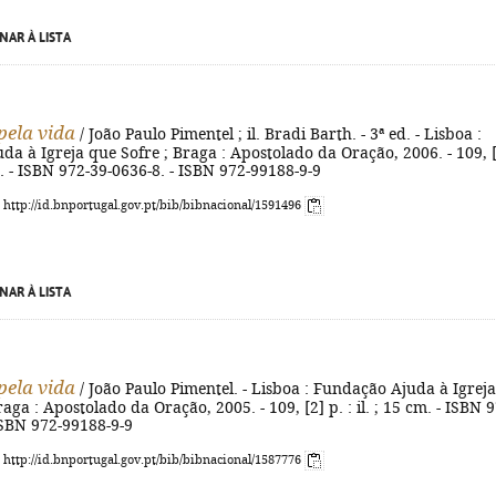
NAR À LISTA
pela vida
/ João Paulo Pimentel ; il. Bradi Barth. - 3ª ed. - Lisboa :
a à Igreja que Sofre ; Braga : Apostolado da Oração, 2006. - 109, 
cm. - ISBN 972-39-0636-8. - ISBN 972-99188-9-9
: http://id.bnportugal.gov.pt/bib/bibnacional/1591496
NAR À LISTA
pela vida
/ João Paulo Pimentel. - Lisboa : Fundação Ajuda à Igreja
aga : Apostolado da Oração, 2005. - 109, [2] p. : il. ; 15 cm. - ISBN 
ISBN 972-99188-9-9
: http://id.bnportugal.gov.pt/bib/bibnacional/1587776