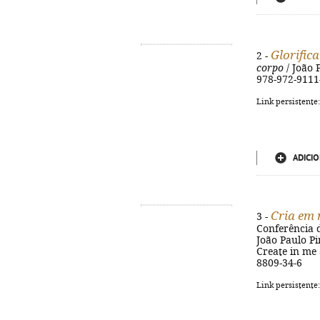
Glorific
2 -
corpo
/ João P
978-972-9111
Link persistente
ADICIO
Cria em
3 -
Conferência d
João Paulo Pim
Create in me 
8809-34-6
Link persistente