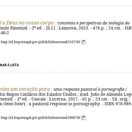
ai a Deus no vosso corpo
: conceitos e perspetivas da teologia do
aulo Pimentel. - 2ª ed. - [S.l.] : Laisnova, 2023. - 478 p. ; 24 cm. - IS
-40-2
: http://id.bnportugal.gov.pt/bib/bibnacional/2152763
NAR À LISTA
 mim um coração puro
: uma resposta pastoral à pornografia
/
os Bispos Católicos dos Estados Unidos ; trad. João de Almeida Lop
entel. - 1ª ed. - Cascais : Lucerna, 2017. - 62 p. ; 23 cm. - Tít. orig.:
a clean heart : a pastoral response to pornography. - ISBN 978-989-
: http://id.bnportugal.gov.pt/bib/bibnacional/1966743