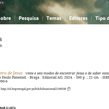
FR
Sobre
Pesquisa
Temas
Editores
Tipo 
obre a Bibliografia Nacional
imples
onhecimento, Informação...
onhecimento, Informação...
Combinada
A minha lista
Como utilizar
Filosofia, psicologia...
Filosofia, psicologia...
Perguntas frequente
a
iências sociais...
iências sociais...
Ciências exatas e naturais...
Ciências exatas e naturais...
9-
rte, desporto...
rte, desporto...
Literatura, linguística...
Literatura, linguística...
tro de Jesus
: vinte e seis modos de encontrar Jesus e de saber esta
o Paulo Pimentel. - Braga : Editorial AO, 2024. - 390 p. ; 22 cm. - ISB
990-6
: http://id.bnportugal.gov.pt/bib/bibnacional/2198338
NAR À LISTA