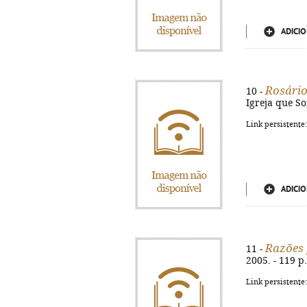
ADICIO
Rosário
10 -
Igreja que Sof
Link persistente
ADICIO
Razões 
11 -
2005. - 119 p
Link persistente