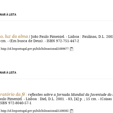
NAR À LISTA
o, luz da alma
/ João Paulo Pimentel. - Lisboa : Paulinas, D.L. 2002
21 cm. - (Em busca de Deus). - ISBN 972-751-447-2
: http://id.bnportugal.gov.pt/bib/bibnacional/1089677
NAR À LISTA
ratório da fé
: reflexões sobre a Jornada Mundial da Juventude do
ulo Pimentel. - Lisboa : Diel, D.L. 2001. - 83, [4] p. ; 15 cm. - (Coisas
 ISBN 972-8040-57-1
: http://id.bnportugal.gov.pt/bib/bibnacional/1106562