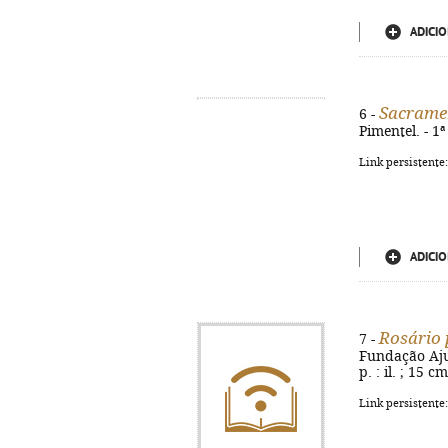
ADICIO
Sacramen
6 -
Pimentel. - 1
Link persistente
ADICIO
Rosário 
7 -
Fundação Ajud
p. : il. ; 15 
Link persistente