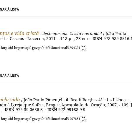
NAR À LISTA
tos e vida cristã
: deixemos que Cristo nos mude!
/ João Paulo
ª ed. - Cascais : Lucerna, 2011. - 118 p. ; 23 cm. - ISBN 978-989-8516-
: http://id.bnportugal.gov.pt/bib/bibnacional/1804221
NAR À LISTA
pela vida
/ João Paulo Pimentel ; il. Bradi Barth. - 4ª ed. - Lisboa :
a à Igreja que Sofre ; Braga : Apostolado da Oração, 2007. - 109, 
cm. - ISBN 972-39-0636-8. - ISBN 972-99188-9-9
: http://id.bnportugal.gov.pt/bib/bibnacional/1707631