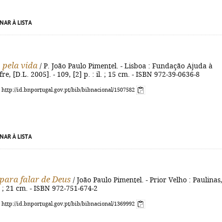
NAR À LISTA
 pela vida
/ P. João Paulo Pimentel. - Lisboa : Fundação Ajuda à
re, [D.L. 2005]. - 109, [2] p. : il. ; 15 cm. - ISBN 972-39-0636-8
: http://id.bnportugal.gov.pt/bib/bibnacional/1507582
NAR À LISTA
para falar de Deus
/ João Paulo Pimentel. - Prior Velho : Paulinas
. ; 21 cm. - ISBN 972-751-674-2
: http://id.bnportugal.gov.pt/bib/bibnacional/1369992