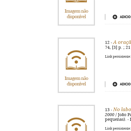
ADICIO
A oraçã
12 -
74, [3] p. ; 
Link persistente
ADICIO
No labo
13 -
2000
/ João Pa
pequenas). -
Link persistente