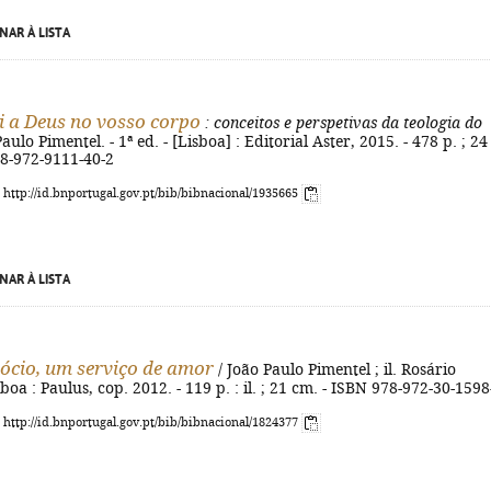
NAR À LISTA
ai a Deus no vosso corpo
: conceitos e perspetivas da teologia do
aulo Pimentel. - 1ª ed. - [Lisboa] : Editorial Aster, 2015. - 478 p. ; 24
78-972-9111-40-2
: http://id.bnportugal.gov.pt/bib/bibnacional/1935665
NAR À LISTA
ócio, um serviço de amor
/ João Paulo Pimentel ; il. Rosário
boa : Paulus, cop. 2012. - 119 p. : il. ; 21 cm. - ISBN 978-972-30-1598
: http://id.bnportugal.gov.pt/bib/bibnacional/1824377