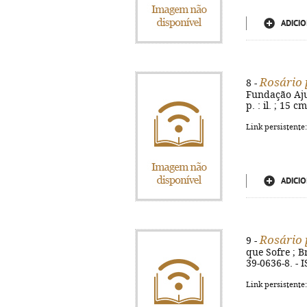
ADICIO
Rosário 
8 -
Fundação Ajud
p. : il. ; 15 
Link persistente
ADICIO
Rosário 
9 -
que Sofre ; Br
39-0636-8. - 
Link persistente