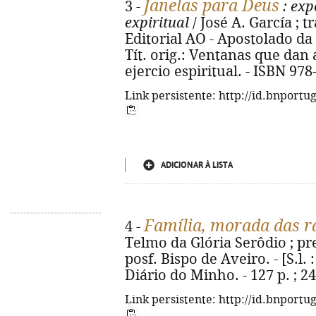
Janelas para Deus
3 -
: exp
expiritual
/ José A. García ; t
Editorial AO - Apostolado da O
Tít. orig.: Ventanas que dan
ejercio espiritual. - ISBN 97
Link persistente: http://id.bnportu
ADICIONAR À LISTA
Família, morada das ra
4 -
Telmo da Glória Serôdio ; pr
posf. Bispo de Aveiro. - [S.l. :
Diário do Minho. - 127 p. ; 2
Link persistente: http://id.bnportu