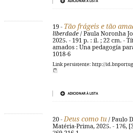
ADICIONAR À LISTA
Tão frágeis e tão ama
19 -
liberdade
/ Paula Noronha Jor
2025. - 191 p. : il. ; 22 cm. - T
amados : Una pedagogía para 
1018-6
Link persistente: http://id.bnportu
ADICIONAR À LISTA
Deus como tu
20 -
/ Paulo D
Matéria-Prima, 2025. - 176, [3]