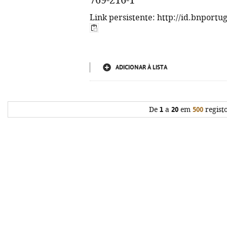
769-216-1
Link persistente: http://id.bnportu
ADICIONAR À LISTA
De
1
a
20
em
500
regist