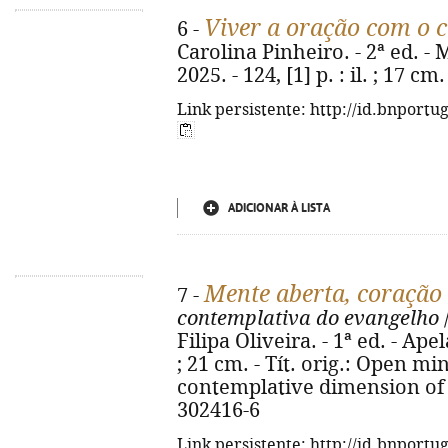
Viver a oração com o 
6 -
Carolina Pinheiro. - 2ª ed. 
2025. - 124, [1] p. : il. ; 17 
Link persistente: http://id.bnportu
ADICIONAR À LISTA
Mente aberta, coração
7 -
contemplativa do evangelho
Filipa Oliveira. - 1ª ed. - Apel
; 21 cm. - Tít. orig.: Open mi
contemplative dimension of t
302416-6
Link persistente: http://id.bnportu