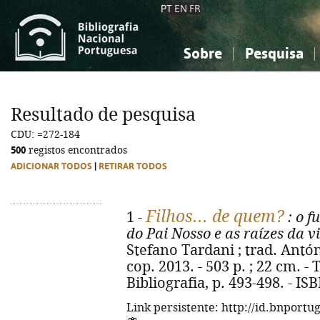
PT
EN
FR
Sobre
Pesquisa
Sobre a Bibliografia Nacional
Simples
Conhecimento, Informação...
Conhecimento, Informação...
Combinada
A
Resultado de pesquisa
Ciências sociais...
Ciências sociais...
CDU: =272-184
Arte, desporto...
Arte, desporto...
500
registos encontrados
ADICIONAR TODOS
|
RETIRAR TODOS
Filhos... de quem?
1 -
: o f
do Pai Nosso e as raízes da v
Stefano Tardani ; trad. Antón
cop. 2013. - 503 p. ; 22 cm. - Tí
Bibliografia, p. 493-498. - I
Link persistente: http://id.bnportu