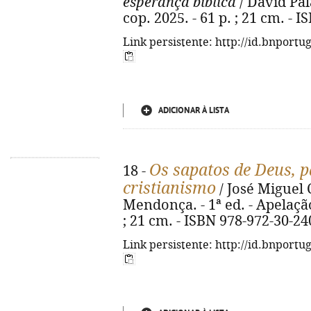
esperança bíblica
/ David Pala
cop. 2025. - 61 p. ; 21 cm. - 
Link persistente: http://id.bnportu
ADICIONAR À LISTA
Os sapatos de Deus, 
18 -
cristianismo
/ José Miguel 
Mendonça. - 1ª ed. - Apelação :
; 21 cm. - ISBN 978-972-30-24
Link persistente: http://id.bnportu