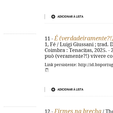
ADICIONAR À LISTA
É (verdadeiramente?!)
11 -
1, Fé / Luigi Giussani ; trad. 
Coimbra : Tenacitas, 2025. - 23
può (veramente?!) vivere cos
Link persistente: http://id.bnportu
ADICIONAR À LISTA
Firmes na brecha
12 -
/ Th