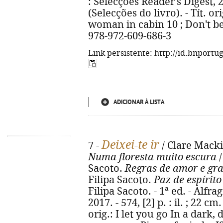
: Selecções Reader's Digest, 201
(Selecções do livro). - Tít. ori
woman in cabin 10 ; Don't bel
978-972-609-686-3
Link persistente: http://id.bnportu
ADICIONAR À LISTA
Deixei-te ir
7 -
/ Clare Macki
Numa floresta muito escura
/
Sacoto.
Regras de amor e gr
Filipa Sacoto.
Paz de espírito
Filipa Sacoto. - 1ª ed. - Alfr
2017. - 574, [2] p. : il. ; 22 cm
orig.: I let you go In a dark,