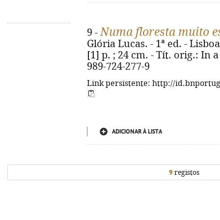
Numa floresta muito e
9 -
Glória Lucas. - 1ª ed. - Lisbo
[1] p. ; 24 cm. - Tít. orig.: I
989-724-277-9
Link persistente: http://id.bnportu
ADICIONAR À LISTA
9
registos