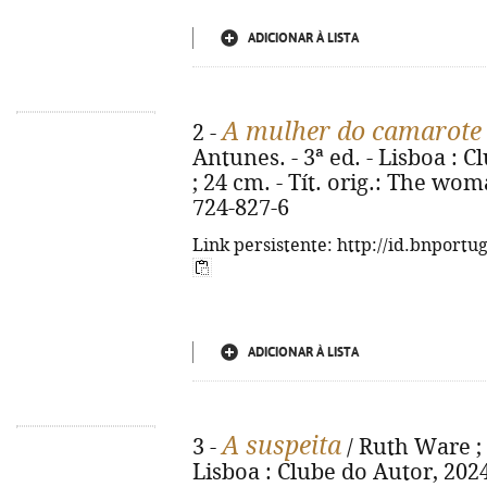
ADICIONAR À LISTA
A mulher do camarote
2 -
Antunes. - 3ª ed. - Lisboa : Cl
; 24 cm. - Tít. orig.: The wom
724-827-6
Link persistente: http://id.bnportu
ADICIONAR À LISTA
A suspeita
3 -
/ Ruth Ware ; t
Lisboa : Clube do Autor, 2024. 