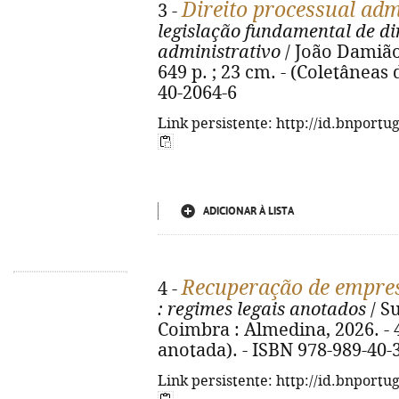
Direito processual adm
3 -
legislação fundamental de di
administrativo
/ João Damião
649 p. ; 23 cm. - (Coletâneas 
40-2064-6
Link persistente: http://id.bnportu
ADICIONAR À LISTA
Recuperação de empres
4 -
: regimes legais anotados
/ S
Coimbra : Almedina, 2026. - 4
anotada). - ISBN 978-989-40-
Link persistente: http://id.bnportu