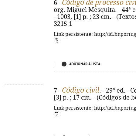
Código de processo civi
6 -
org. Miguel Mesquita. - 44ª 
- 1003, [1] p. ; 23 cm. - (Text
3215-1
Link persistente: http://id.bnportu
ADICIONAR À LISTA
Código civil
7 -
. - 29ª ed. -
[3] p. ; 17 cm. - (Códigos de 
Link persistente: http://id.bnportu