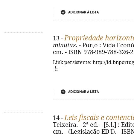
ADICIONAR À LISTA
Propriedade horizont
13 -
minutas
. - Porto : Vida Econó
cm. - ISBN 978-989-788-326-2
Link persistente: http://id.bnportu
ADICIONAR À LISTA
Leis fiscais e contenc
14 -
Teixeira. - 2ª ed. - [S.l.] : Edi
cm. - (Legislação ED'I). - IS