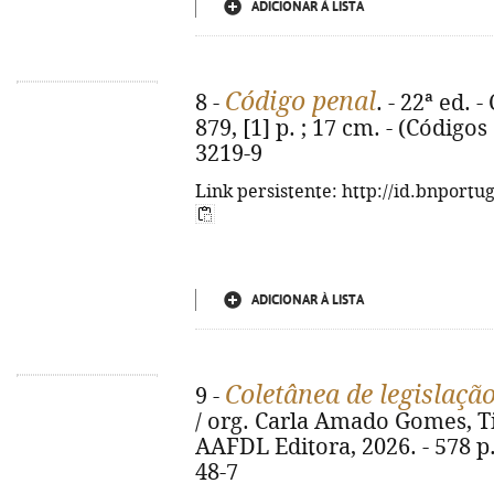
ADICIONAR À LISTA
Código penal
8 -
. - 22ª ed. 
879, [1] p. ; 17 cm. - (Código
3219-9
Link persistente: http://id.bnportu
ADICIONAR À LISTA
Coletânea de legislaçã
9 -
/ org. Carla Amado Gomes, Tia
AAFDL Editora, 2026. - 578 p.
48-7