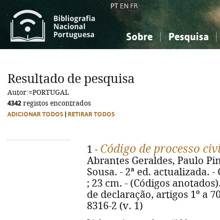
PT
EN
FR
Sobre
Pesquisa
Sobre a Bibliografia Nacional
Simples
Conhecimento, Informação...
Conhecimento, Informação...
Combinada
A
Resultado de pesquisa
Ciências sociais...
Ciências sociais...
Autor:=PORTUGAL
Arte, desporto...
Arte, desporto...
4342
registos encontrados
ADICIONAR TODOS
|
RETIRAR TODOS
Código de processo civ
1 -
Abrantes Geraldes, Paulo Pim
Sousa. - 2ª ed. actualizada. -
; 23 cm. - (Códigos anotados).
de declaração, artigos 1º a 70
8316-2 (v. 1)