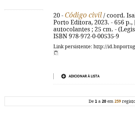
Código civil
20 -
/ coord. Isa
Porto Editora, 2023. - 656 p.,
autocolantes ; 25 cm. - (Legisl
ISBN 978-972-0-00535-9
Link persistente: http://id.bnportu
ADICIONAR À LISTA
De
1
a
20
em
259
regist