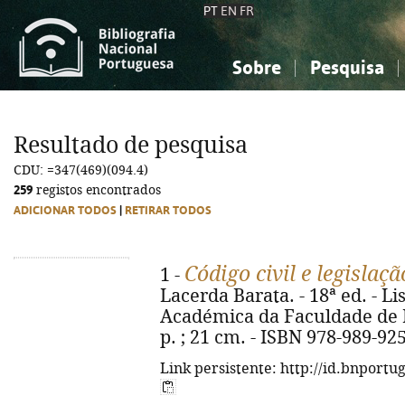
PT
EN
FR
Sobre
Pesquisa
Sobre a Bibliografia Nacional
Simples
Conhecimento, Informação...
Conhecimento, Informação...
Combinada
A
Resultado de pesquisa
Ciências sociais...
Ciências sociais...
CDU: =347(469)(094.4)
Arte, desporto...
Arte, desporto...
259
registos encontrados
ADICIONAR TODOS
|
RETIRAR TODOS
Código civil e legisla
1 -
Lacerda Barata. - 18ª ed. - L
Académica da Faculdade de Di
p. ; 21 cm. - ISBN 978-989-92
Link persistente: http://id.bnportu