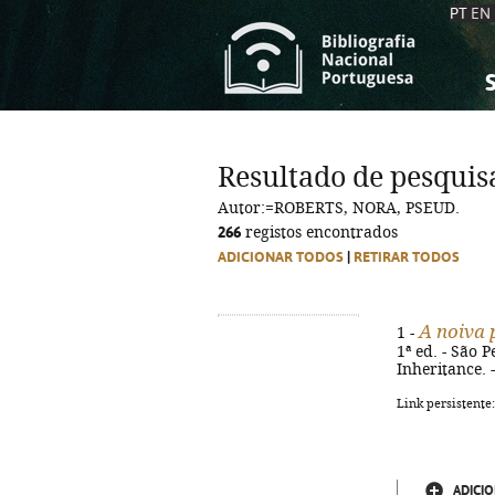
PT
EN
S
S
C
C
Resultado de pesquis
C
C
Autor:=ROBERTS, NORA, PSEUD.
A
A
266
registos encontrados
ADICIONAR TODOS
|
RETIRAR TODOS
A noiva 
1 -
1ª ed. - São P
Inheritance. 
Link persistente
ADICIO