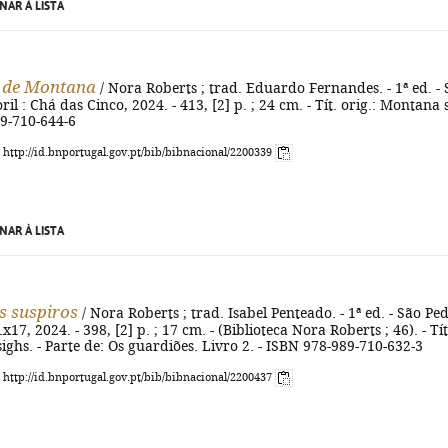
NAR À LISTA
s de Montana
/ Nora Roberts ; trad. Eduardo Fernandes. - 1ª ed. -
il : Chá das Cinco, 2024. - 413, [2] p. ; 24 cm. - Tít. orig.: Montana 
89-710-644-6
: http://id.bnportugal.gov.pt/bib/bibnacional/2200339
NAR À LISTA
s suspiros
/ Nora Roberts ; trad. Isabel Penteado. - 1ª ed. - São Pe
1x17, 2024. - 398, [2] p. ; 17 cm. - (Biblioteca Nora Roberts ; 46). - Tít
 sighs. - Parte de: Os guardiões. Livro 2. - ISBN 978-989-710-632-3
: http://id.bnportugal.gov.pt/bib/bibnacional/2200437