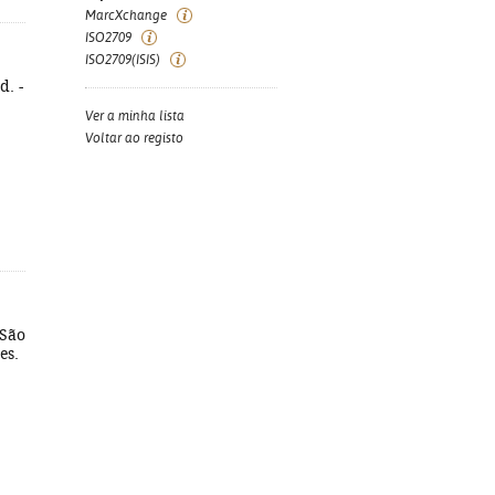
MarcXchange
ISO2709
ISO2709(ISIS)
d. -
Ver a minha lista
Voltar ao registo
 São
es.