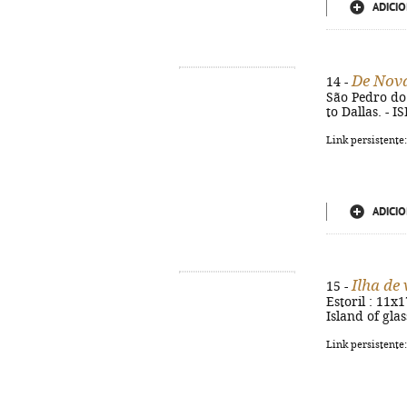
ADICIO
De Nova
14 -
São Pedro do E
to Dallas. - 
Link persistente
ADICIO
Ilha de 
15 -
Estoril : 11x1
Island of gla
Link persistente