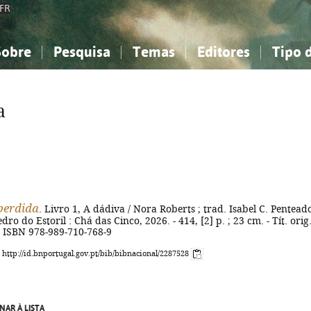
FR
Sobre
Pesquisa
Temas
Editores
Tipo 
obre a Bibliografia Nacional
imples
onhecimento, Informação...
onhecimento, Informação...
Combinada
A minha lista
Como utilizar
Filosofia, psicologia...
Filosofia, psicologia...
Perguntas frequente
a
iências sociais...
iências sociais...
Ciências exatas e naturais...
Ciências exatas e naturais...
rte, desporto...
rte, desporto...
Literatura, linguística...
Literatura, linguística...
perdida
. Livro 1, A dádiva / Nora Roberts ; trad. Isabel C. Penteado
edro do Estoril : Chá das Cinco, 2026. - 414, [2] p. ; 23 cm. - Tít. orig.
- ISBN 978-989-710-768-9
: http://id.bnportugal.gov.pt/bib/bibnacional/2287528
NAR À LISTA