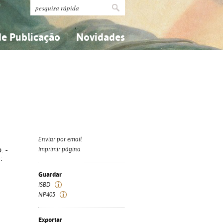
de Publicação
Novidades
s
Religião...
Religião...
Ciências aplicadas...
Ciências aplicadas...
História, geografia, biografias...
História, geografia, biografias...
Enviar por email
. -
Imprimir página
:
Guardar
ISBD
NP405
Exportar