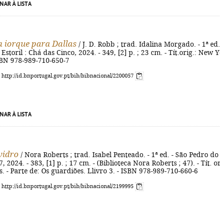
NAR À LISTA
 iorque para Dallas
/ J. D. Robb ; trad. Idalina Morgado. - 1ª ed.
storil : Chá das Cinco, 2024. - 349, [2] p. ; 23 cm. - Tít.orig.: New 
ISBN 978-989-710-650-7
: http://id.bnportugal.gov.pt/bib/bibnacional/2200057
NAR À LISTA
vidro
/ Nora Roberts ; trad. Isabel Penteado. - 1ª ed. - São Pedro do
7, 2024. - 383, [1] p. ; 17 cm. - (Biblioteca Nora Roberts ; 47). - Tít. or
ss. - Parte de: Os guardiões. Llivro 3. - ISBN 978-989-710-660-6
: http://id.bnportugal.gov.pt/bib/bibnacional/2199995