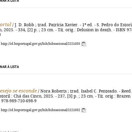
NAR À LISTA
ortal
/ J. D. Robb ; trad. Patrícia Xavier. - 1ª ed. - S. Pedro do Estoril
 2025. - 334, [2] p. ; 23 cm. - Tít. orig.: Delusion in death. - ISBN 97
3
: http://id.bnportugal.gov.pt/bib/bibnacional/2221035
NAR À LISTA
esejo se esconde
/ Nora Roberts ; trad. Isabel C. Penteado. - Reed.
toril : Chá das Cinco, 2025. - 237, [3] p. ; 23 cm. - Tít. orig.: Brazen
N 978-989-710-698-9
: http://id.bnportugal.gov.pt/bib/bibnacional/2221052