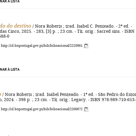
NAR À LISTA
o do destino
/ Nora Roberts ; trad. Isabel C. Penteado. - 2ª ed. -
as Cinco, 2025. - 283, [3] p. ; 23 cm. - Tít. orig.: Sacred sins. - ISBN
688-0
: http://id.bnportugal.gov.pt/bib/bibnacional/2220981
NAR À LISTA
o
/ Nora Roberts ; trad. Isabel Penteado. - 1ª ed. - São Pedro do Estori
, 2024. - 398 p. ; 23 cm. - Tít. orig.: Legacy. - ISBN 978-989-710-653
: http://id.bnportugal.gov.pt/bib/bibnacional/2200872