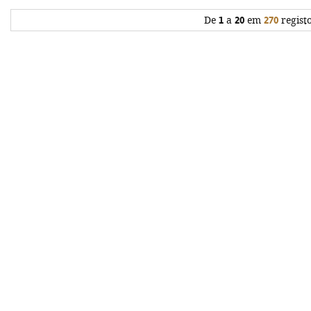
De
1
a
20
em
270
regist