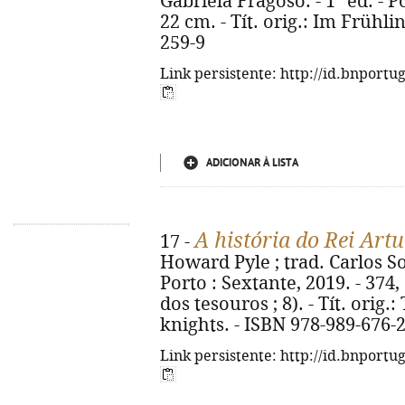
Gabriela Fragoso. - 1ª ed. - Po
22 cm. - Tít. orig.: Im Frühli
259-9
Link persistente: http://id.bnportu
ADICIONAR À LISTA
A história do Rei Artu
17 -
Howard Pyle ; trad. Carlos So
Porto : Sextante, 2019. - 374, [
dos tesouros ; 8). - Tít. orig.
knights. - ISBN 978-989-676-
Link persistente: http://id.bnportu