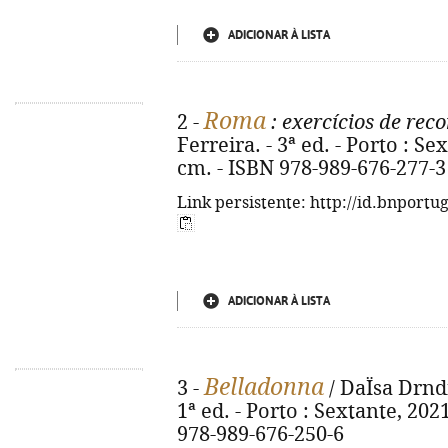
ADICIONAR À LISTA
Roma
2 -
: exercícios de re
Ferreira. - 3ª ed. - Porto : Sext
cm. - ISBN 978-989-676-277-3
Link persistente: http://id.bnportu
ADICIONAR À LISTA
Belladonna
3 -
/ DaÏsa Drndi
1ª ed. - Porto : Sextante, 2021.
978-989-676-250-6