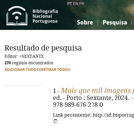
PT
EN
FR
Sobre
Pesquisa
Sobre a Bibliografia Nacional
Simples
Conhecimento, Informação...
Conhecimento, Informação...
Combinada
A
Resultado de pesquisa
Ciências sociais...
Ciências sociais...
Editor: =SEXTANTE
Arte, desporto...
Arte, desporto...
270
registos encontrados
ADICIONAR TODOS
|
RETIRAR TODOS
Mais que mil imagens
1 -
/
ed. - Porto : Sextante, 2024. - 
978-989-676-278-0
Link persistente: http://id.bnportu