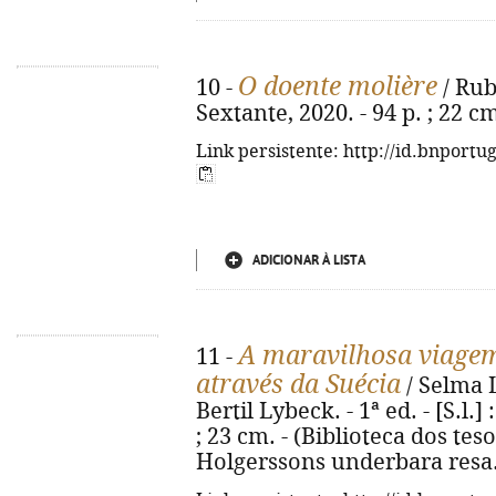
O doente molière
10 -
/ Rub
Sextante, 2020. - 94 p. ; 22 
Link persistente: http://id.bnportu
ADICIONAR À LISTA
A maravilhosa viagem
11 -
através da Suécia
/ Selma La
Bertil Lybeck. - 1ª ed. - [S.l.] 
; 23 cm. - (Biblioteca dos tesou
Holgerssons underbara resa.