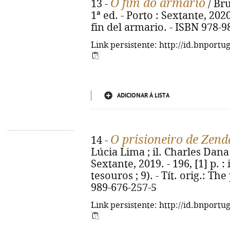
O fim do armário
13 -
/ Bru
1ª ed. - Porto : Sextante, 2020.
fin del armario. - ISBN 978-9
Link persistente: http://id.bnportu
ADICIONAR À LISTA
O prisioneiro de Zend
14 -
Lúcia Lima ; il. Charles Dana 
Sextante, 2019. - 196, [1] p. : 
tesouros ; 9). - Tít. orig.: Th
989-676-257-5
Link persistente: http://id.bnportu