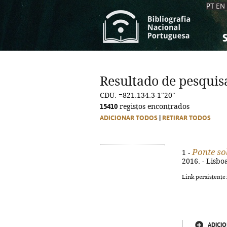
PT
EN
S
S
C
C
Resultado de pesquis
C
C
CDU: =821.134.3-1"20"
A
A
15410
registos encontrados
ADICIONAR TODOS
|
RETIRAR TODOS
Ponte so
1 -
2016. - Lisbo
Link persistente
ADICIO