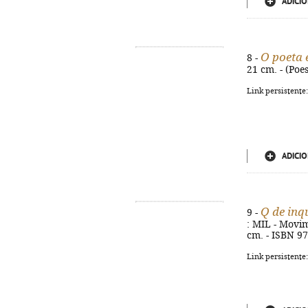
ADICIO
O poeta 
8 -
21 cm. - (Poe
Link persistente
ADICIO
Q de inq
9 -
: MIL - Movim
cm. - ISBN 9
Link persistente