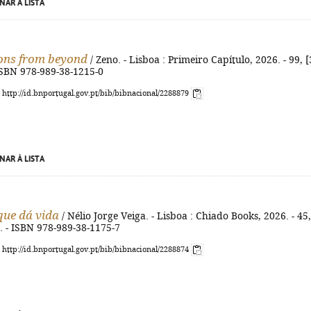
NAR À LISTA
ions from beyond
/ Zeno. - Lisboa : Primeiro Capítulo, 2026. - 99, [
 ISBN 978-989-38-1215-0
: http://id.bnportugal.gov.pt/bib/bibnacional/2288879
NAR À LISTA
que dá vida
/ Nélio Jorge Veiga. - Lisboa : Chiado Books, 2026. - 45,
cm. - ISBN 978-989-38-1175-7
: http://id.bnportugal.gov.pt/bib/bibnacional/2288874