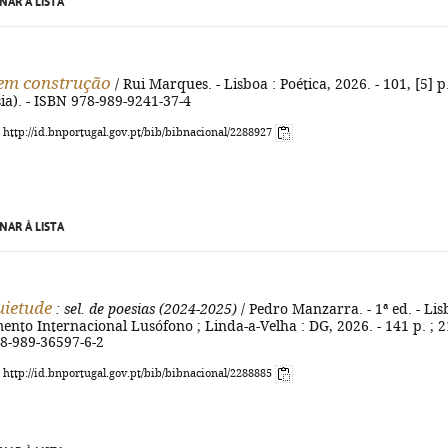
NAR À LISTA
em construção
/ Rui Marques. - Lisboa : Poética, 2026. - 101, [5] p.
sia). - ISBN 978-989-9241-37-4
: http://id.bnportugal.gov.pt/bib/bibnacional/2288927
NAR À LISTA
uietude
: sel. de poesias (2024-2025)
/ Pedro Manzarra. - 1ª ed. - Li
ento Internacional Lusófono ; Linda-a-Velha : DG, 2026. - 141 p. ; 2
78-989-36597-6-2
: http://id.bnportugal.gov.pt/bib/bibnacional/2288885