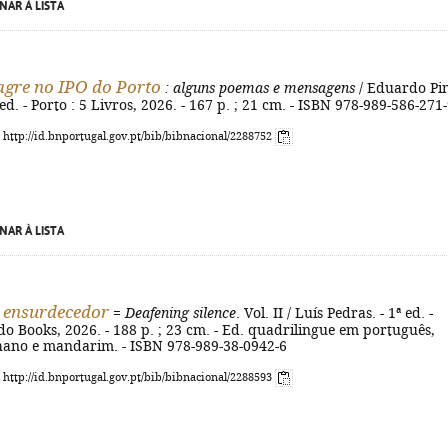
NAR À LISTA
gre no IPO do Porto
: alguns poemas e mensagens
/ Eduardo Pi
 ed. - Porto : 5 Livros, 2026. - 167 p. ; 21 cm. - ISBN 978-989-586-271
: http://id.bnportugal.gov.pt/bib/bibnacional/2288752
NAR À LISTA
o ensurdecedor
=
Deafening silence
. Vol. II / Luís Pedras. - 1ª ed. -
do Books, 2026. - 188 p. ; 23 cm. - Ed. quadrilingue em português,
lhano e mandarim. - ISBN 978-989-38-0942-6
: http://id.bnportugal.gov.pt/bib/bibnacional/2288593