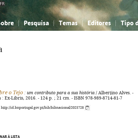
FR
Sobre
Pesquisa
Temas
Editores
Tipo 
obre a Bibliografia Nacional
imples
onhecimento, Informação...
onhecimento, Informação...
Combinada
A minha lista
Como utilizar
Filosofia, psicologia...
Filosofia, psicologia...
Perguntas frequente
a
iências sociais...
iências sociais...
Ciências exatas e naturais...
Ciências exatas e naturais...
rte, desporto...
rte, desporto...
Literatura, linguística...
Literatura, linguística...
bre o Tejo
: um contributo para a sua história
/ Albertino Alves. -
a : Ex-Libris, 2016. - 124 p. ; 21 cm. - ISBN 978-989-8714-81-7
: http://id.bnportugal.gov.pt/bib/bibnacional/2025728
NAR À LISTA