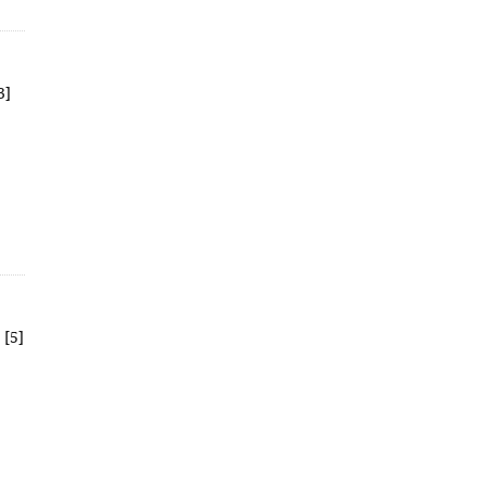
3]
 [5]