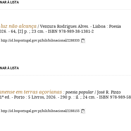
NAR À LISTA
 luz não alcança
/ Ventura Rodrigues Alves. - Lisboa : Poesia
026. - 64, [2] p. ; 23 cm. - ISBN 978-989-38-1381-2
: http://id.bnportugal.gov.pt/bib/bibnacional/2288333
NAR À LISTA
nense em terras açorianas
: poesia popular
/ José R. Pinto
ª ed. - Porto : 5 Livros, 2026. - 290 p. : il. ; 24 cm. - ISBN 978-989-58
: http://id.bnportugal.gov.pt/bib/bibnacional/2288155