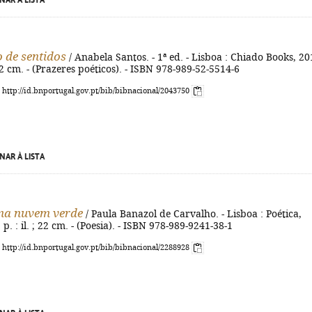
NAR À LISTA
 de sentidos
/ Anabela Santos. - 1ª ed. - Lisboa : Chiado Books, 20
 22 cm. - (Prazeres poéticos). - ISBN 978-989-52-5514-6
: http://id.bnportugal.gov.pt/bib/bibnacional/2043750
NAR À LISTA
a nuvem verde
/ Paula Banazol de Carvalho. - Lisboa : Poética,
] p. : il. ; 22 cm. - (Poesia). - ISBN 978-989-9241-38-1
: http://id.bnportugal.gov.pt/bib/bibnacional/2288928