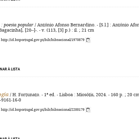
: poesia popular
/ António Afonso Bernardino. - [S.l.] : António Afo
gacinha], [20--]-. - v. (113, [3] p.) : il. ; 21 cm
: http://id.bnportugal.gov.pt/bib/bibnacional/1970879
NAR À LISTA
ogia
/ H. Fortunato. - 1ª ed. - Lisboa : Miosótis, 2024. - 160 p. ; 20 cm
-9161-16-0
: http://id.bnportugal.gov.pt/bib/bibnacional/2200179