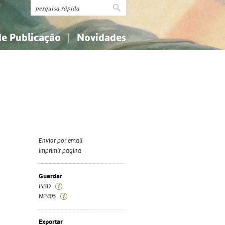
de Publicação
Novidades
s
Religião...
Religião...
Ciências aplicadas...
Ciências aplicadas...
História, geografia, biografias...
História, geografia, biografias...
Enviar por email
Imprimir página
Guardar
ISBD
NP405
Exportar