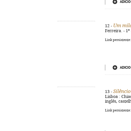
ADICIO
Um mila
12 -
Ferreira. - 1ª
Link persistente
ADICIO
Silênci
13 -
Lisboa : Chia
inglês, caste
Link persistente