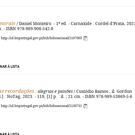
morais
/ Daniel Monteiro. - 1ª ed. - Carnaxide : Cordel d'Prata, 2021
m. - ISBN 978-989-908-542-8
: http://id.bnportugal.gov.pt/bib/bibnacional/2107005
NAR À LISTA
as recordações
: alegrias e paixões
/ Custódio Ramos ; il. Gordon
l.] : NoTag, 2023. - 119, [1] p. : il. ; 21 cm. - ISBN 978-989-53869-5-6
: http://id.bnportugal.gov.pt/bib/bibnacional/2130752
NAR À LISTA