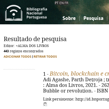
PT
EN
FR
Sobre
Pesquisa
Sobre a Bibliografia Nacional
Simples
Conhecimento, Informação...
Conhecimento, Informação...
Combinada
A
Resultado de pesquisa
Ciências sociais...
Ciências sociais...
Editor: =ALMA DOS LIVROS
Arte, desporto...
Arte, desporto...
443
registos encontrados
ADICIONAR TODOS
|
RETIRAR TODOS
Bitcoin, blockchain e 
1 -
Adi Agashe, Parth Detroja ; tra
: Alma dos Livros, 2021. - 262, [
Bubble or revolution. - ISBN
Link persistente: http://id.bnportu