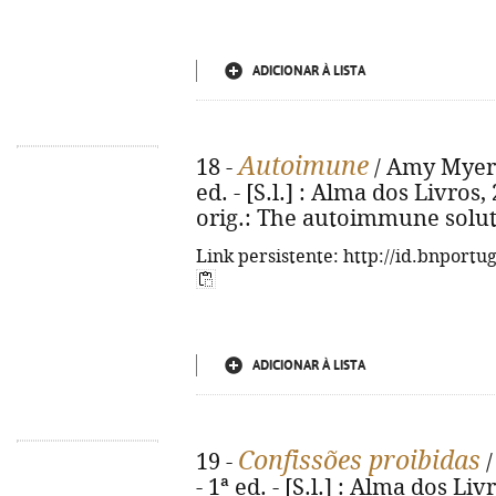
ADICIONAR À LISTA
Autoimune
18 -
/ Amy Myers 
ed. - [S.l.] : Alma dos Livros, 2
orig.: The autoimmune solut
Link persistente: http://id.bnportu
ADICIONAR À LISTA
Confissões proibidas
19 -
/
- 1ª ed. - [S.l.] : Alma dos Livr