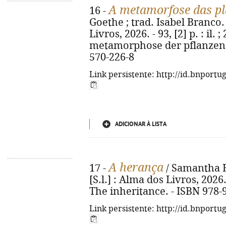
A metamorfose das pl
16 -
Goethe ; trad. Isabel Branco. -
Livros, 2026. - 93, [2] p. : il. 
metamorphose der pflanzen z
570-226-8
Link persistente: http://id.bnportu
ADICIONAR À LISTA
A herança
17 -
/ Samantha Ha
[S.l.] : Alma dos Livros, 2026. 
The inheritance. - ISBN 978-
Link persistente: http://id.bnportu