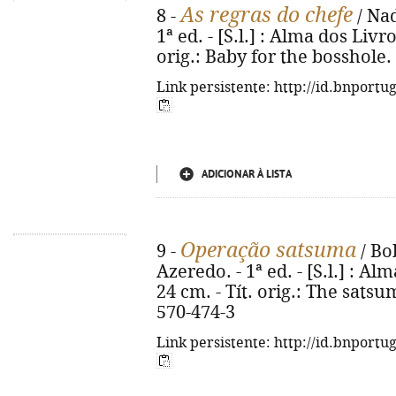
As regras do chefe
8 -
/ Nad
1ª ed. - [S.l.] : Alma dos Livro
orig.: Baby for the bosshole.
Link persistente: http://id.bnportu
ADICIONAR À LISTA
Operação satsuma
9 -
/ Bo
Azeredo. - 1ª ed. - [S.l.] : Alm
24 cm. - Tít. orig.: The sats
570-474-3
Link persistente: http://id.bnportu