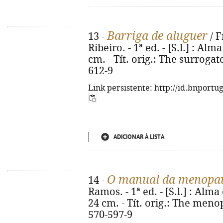
Barriga de aluguer
13 -
/ F
Ribeiro. - 1ª ed. - [S.l.] : Alm
cm. - Tít. orig.: The surroga
612-9
Link persistente: http://id.bnportu
ADICIONAR À LISTA
O manual da menopa
14 -
Ramos. - 1ª ed. - [S.l.] : Alma 
24 cm. - Tít. orig.: The meno
570-597-9