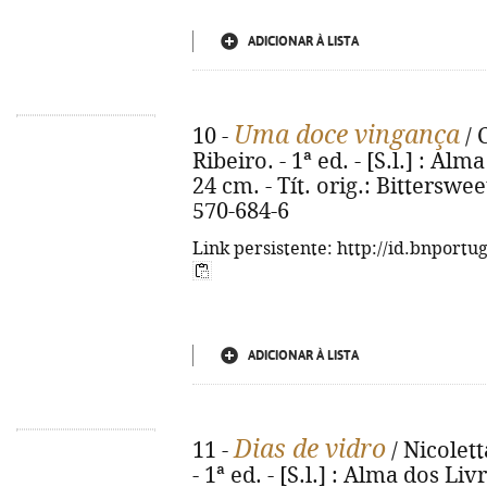
ADICIONAR À LISTA
Uma doce vingança
10 -
/ 
Ribeiro. - 1ª ed. - [S.l.] : Alma
24 cm. - Tít. orig.: Bittersw
570-684-6
Link persistente: http://id.bnportu
ADICIONAR À LISTA
Dias de vidro
11 -
/ Nicolett
- 1ª ed. - [S.l.] : Alma dos Livr