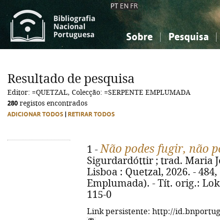
PT
EN
FR
Sobre
Pesquisa
Sobre a Bibliografia Nacional
Simples
Conhecimento, Informação...
Conhecimento, Informação...
Combinada
A
Resultado de pesquisa
Ciências sociais...
Ciências sociais...
Editor: =QUETZAL, Colecção: =SERPENTE EMPLUMADA
Arte, desporto...
Arte, desporto...
280
registos encontrados
ADICIONAR TODOS
|
RETIRAR TODOS
Não podes fugir, não p
1 -
Sigurdardóttir ; trad. Maria J
Lisboa : Quetzal, 2026. - 484, 
Emplumada). - Tít. orig.: Lok
115-0
Link persistente: http://id.bnportu