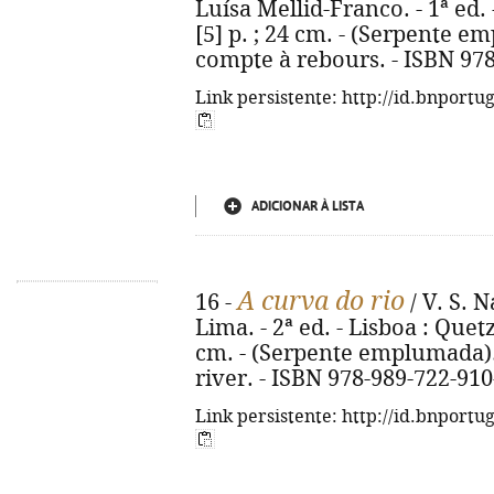
Luísa Mellid-Franco. - 1ª ed. 
[5] p. ; 24 cm. - (Serpente emp
compte à rebours. - ISBN 97
Link persistente: http://id.bnportu
ADICIONAR À LISTA
A curva do rio
16 -
/ V. S. N
Lima. - 2ª ed. - Lisboa : Quetza
cm. - (Serpente emplumada). -
river. - ISBN 978-989-722-910
Link persistente: http://id.bnportu