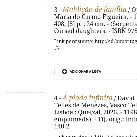
Maldição de família
3 -
/ O
Maria do Carmo Figueira. - 1ª 
408, [8] p. ; 24 cm. - (Serpen
Cursed daughters. - ISBN 97
Link persistente: http://id.bnportu
ADICIONAR À LISTA
A piada infinita
4 -
/ David 
Telles de Menezes, Vasco Tele
Lisboa : Quetzal, 2026. - 1198,
emplumada). - Tít. orig.: Infi
140-2