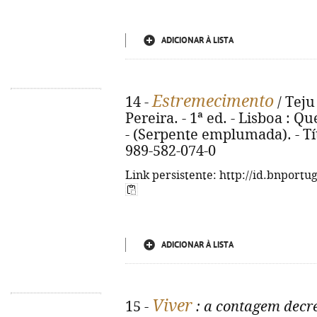
ADICIONAR À LISTA
Estremecimento
14 -
/ Teju
Pereira. - 1ª ed. - Lisboa : Que
- (Serpente emplumada). - Tít
989-582-074-0
Link persistente: http://id.bnportu
ADICIONAR À LISTA
Viver
15 -
: a contagem decr