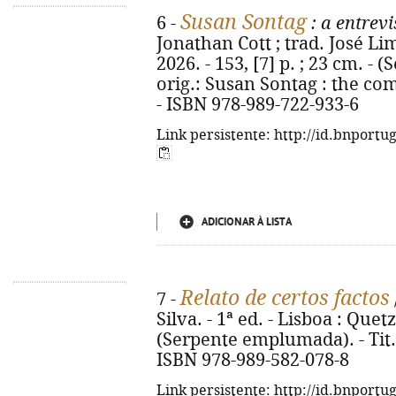
Susan Sontag
6 -
: a entrev
Jonathan Cott ; trad. José Lim
2026. - 153, [7] p. ; 23 cm. -
orig.: Susan Sontag : the co
- ISBN 978-989-722-933-6
Link persistente: http://id.bnportu
ADICIONAR À LISTA
Relato de certos factos
7 -
Silva. - 1ª ed. - Lisboa : Quetz
(Serpente emplumada). - Tit. o
ISBN 978-989-582-078-8
Link persistente: http://id.bnportu