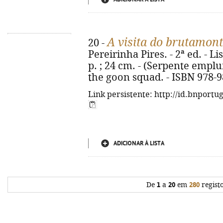
A visita do brutamont
20 -
Pereirinha Pires. - 2ª ed. - Li
p. ; 24 cm. - (Serpente emplum
the goon squad. - ISBN 978-9
Link persistente: http://id.bnportu
ADICIONAR À LISTA
De
1
a
20
em
280
regist