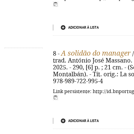
ADICIONAR À LISTA
A solidão do manager
8 -
/
trad. António José Massano. -
2025. - 290, [6] p. ; 21 cm. 
Montalbán). - Tít. orig.: La 
978-989-722-995-4
Link persistente: http://id.bnportu
ADICIONAR À LISTA