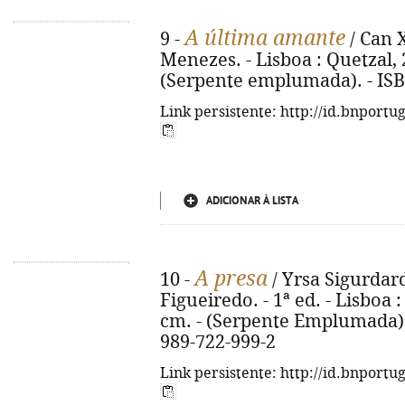
A última amante
9 -
/ Can X
Menezes. - Lisboa : Quetzal, 20
(Serpente emplumada). - ISB
Link persistente: http://id.bnportu
ADICIONAR À LISTA
A presa
10 -
/ Yrsa Sigurdard
Figueiredo. - 1ª ed. - Lisboa : 
cm. - (Serpente Emplumada). -
989-722-999-2
Link persistente: http://id.bnportu