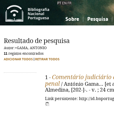
PT
EN
FR
Sobre
Pesquisa
Sobre a Bibliografia Nacional
Simples
Conhecimento, Informação...
Conhecimento, Informação...
Combinada
A
Resultado de pesquisa
Ciências sociais...
Ciências sociais...
Autor:=GAMA, ANTONIO
Arte, desporto...
Arte, desporto...
11
registos encontrados
ADICIONAR TODOS
|
RETIRAR TODOS
Comentário judiciário 
1 -
penal
/ António Gama... [et al
Almedina, [202-]-. - v. ; 24 c
Link persistente: http://id.bnportu