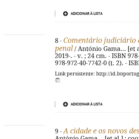
ADICIONAR À LISTA
Comentário judiciário 
8 -
penal
/ António Gama... [et a
2019-. - v. ; 24 cm. - ISBN 978
978-972-40-7742-0 (t. 2). - IS
Link persistente: http://id.bnportu
ADICIONAR À LISTA
A cidade e os novos de
9 -
António Gama... [et al.] ; coo