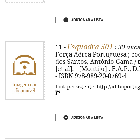
ADICIONAR À LISTA
Esquadra 501
11 -
: 30 ano
Força Aérea Portuguesa ; c
dos Santos, António Gama / t
[et al]. - [Montijo] : F.A.P., D.
- ISBN 978-989-20-0769-4
Link persistente: http://id.bnportu
ADICIONAR À LISTA