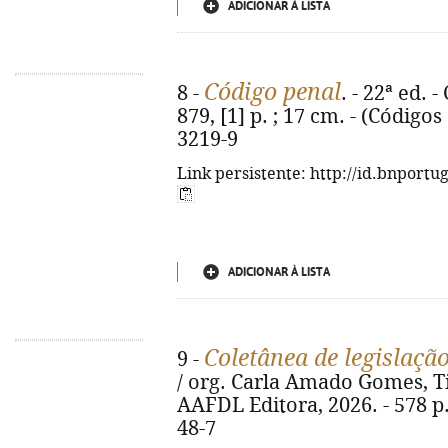
ADICIONAR À LISTA
Código penal
8 -
. - 22ª ed. 
879, [1] p. ; 17 cm. - (Código
3219-9
Link persistente: http://id.bnportu
ADICIONAR À LISTA
Coletânea de legislaçã
9 -
/ org. Carla Amado Gomes, Tia
AAFDL Editora, 2026. - 578 p.
48-7