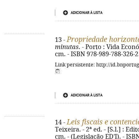
ADICIONAR À LISTA
Propriedade horizont
13 -
minutas
. - Porto : Vida Econó
cm. - ISBN 978-989-788-326-2
Link persistente: http://id.bnportu
ADICIONAR À LISTA
Leis fiscais e contenc
14 -
Teixeira. - 2ª ed. - [S.l.] : Edi
cm. - (Legislação ED'I). - IS