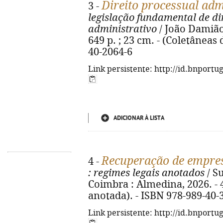
Direito processual adm
3 -
legislação fundamental de di
administrativo
/ João Damião
649 p. ; 23 cm. - (Coletâneas 
40-2064-6
Link persistente: http://id.bnportu
ADICIONAR À LISTA
Recuperação de empres
4 -
: regimes legais anotados
/ S
Coimbra : Almedina, 2026. - 4
anotada). - ISBN 978-989-40-
Link persistente: http://id.bnportu