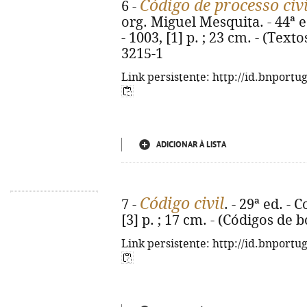
Código de processo civi
6 -
org. Miguel Mesquita. - 44ª 
- 1003, [1] p. ; 23 cm. - (Text
3215-1
Link persistente: http://id.bnportu
ADICIONAR À LISTA
Código civil
7 -
. - 29ª ed. -
[3] p. ; 17 cm. - (Códigos de 
Link persistente: http://id.bnportu