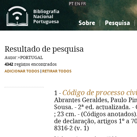
PT
EN
FR
Sobre
Pesquisa
Sobre a Bibliografia Nacional
Simples
Conhecimento, Informação...
Conhecimento, Informação...
Combinada
A
Resultado de pesquisa
Ciências sociais...
Ciências sociais...
Autor:=PORTUGAL
Arte, desporto...
Arte, desporto...
4342
registos encontrados
ADICIONAR TODOS
|
RETIRAR TODOS
Código de processo civ
1 -
Abrantes Geraldes, Paulo Pim
Sousa. - 2ª ed. actualizada. -
; 23 cm. - (Códigos anotados).
de declaração, artigos 1º a 70
8316-2 (v. 1)